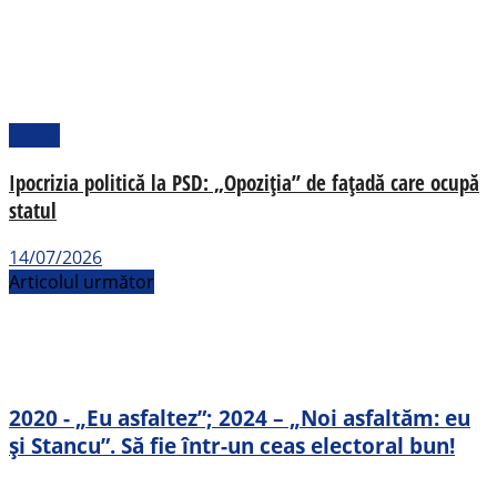
Politic
Ipocrizia politică la PSD: „Opoziția” de fațadă care ocupă
statul
14/07/2026
Articolul următor
2020 - „Eu asfaltez”; 2024 – „Noi asfaltăm: eu
și Stancu”. Să fie într-un ceas electoral bun!