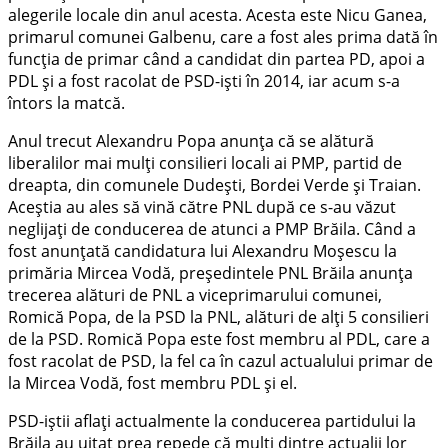
alegerile locale din anul acesta. Acesta este Nicu Ganea,
primarul comunei Galbenu, care a fost ales prima dată în
funcția de primar când a candidat din partea PD, apoi a
PDL și a fost racolat de PSD-iști în 2014, iar acum s-a
întors la matcă.
Anul trecut Alexandru Popa anunța că se alătură
liberalilor mai mulți consilieri locali ai PMP, partid de
dreapta, din comunele Dudești, Bordei Verde și Traian.
Aceștia au ales să vină către PNL după ce s-au văzut
neglijați de conducerea de atunci a PMP Brăila. Când a
fost anunțată candidatura lui Alexandru Moșescu la
primăria Mircea Vodă, președintele PNL Brăila anunța
trecerea alături de PNL a viceprimarului comunei,
Romică Popa, de la PSD la PNL, alături de alți 5 consilieri
de la PSD. Romică Popa este fost membru al PDL, care a
fost racolat de PSD, la fel ca în cazul actualului primar de
la Mircea Vodă, fost membru PDL și el.
PSD-iștii aflați actualmente la conducerea partidului la
Brăila au uitat prea repede că mulți dintre actualii lor