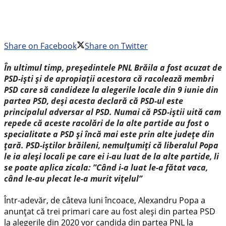
Share on Facebook
Share on Twitter
În ultimul timp, președintele PNL Brăila a fost acuzat de
PSD-iști și de apropiații acestora că racolează membri
PSD care să candideze la alegerile locale din 9 iunie din
partea PSD, deși acesta declară că PSD-ul este
principalul adversar al PSD. Numai că PSD-iștii uită cam
repede că aceste racolări de la alte partide au fost o
specialitate a PSD și încă mai este prin alte județe din
țară.
PSD-iștilor brăileni, nemulțumiți că liberalul Popa
le ia aleși locali pe care ei i-au luat de la alte partide, li
se poate aplica zicala: ”Când i-a luat le-a fătat vaca,
când le-au plecat le-a murit vițelul”
Într-adevăr, de câteva luni încoace, Alexandru Popa a
anunțat că trei primari care au fost aleși din partea PSD
la alegerile din 2020 vor candida din partea PNL la