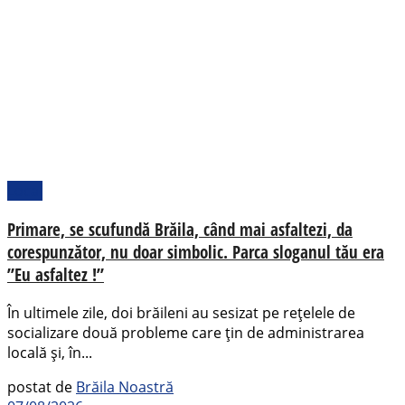
Local
Primare, se scufundă Brăila, când mai asfaltezi, da
corespunzător, nu doar simbolic. Parca sloganul tău era
”Eu asfaltez !”
În ultimele zile, doi brăileni au sesizat pe rețelele de
socializare două probleme care țin de administrarea
locală și, în...
postat de
Brăila Noastră