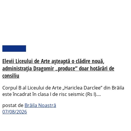
Actualitate
Elevii Liceului de Arte așteaptă o clădire nouă,
administrația Dragomir „produce” doar hotărâri de
consiliu
Corpul B al Liceului de Arte „Hariclea Darclee” din Brăila
este încadrat în clasa I de risc seismic (Rs I)....
postat de
Brăila Noastră
07/08/2026