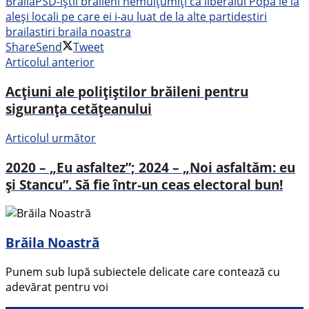
Brăila
PSD-iștii brăileni nemulțumiți că liberalul Popa le ia
aleși locali pe care ei i-au luat de la alte partide
stiri
braila
stiri braila noastra
Share
Send
Tweet
Articolul anterior
Acțiuni ale polițiștilor brăileni pentru
siguranța cetățeanului
Articolul următor
2020 – „Eu asfaltez”; 2024 – „Noi asfaltăm: eu
și Stancu”. Să fie într-un ceas electoral bun!
Brăila Noastră
Punem sub lupă subiectele delicate care contează cu
adevărat pentru voi