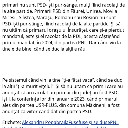
primari nu sunt PSD-iști pur-sânge, mulți fiind racolați de
la alte partide. Primarii PSD din Făurei, Unirea, Movila
Miresii, Siliștea, Mărașu, Romanu sau Roșiori nu sunt
PSD-iști pur-sânge, fiind racolați de la alte partide. Și să
nu uităm că primarul orașului Însurăței, care și-a pierdut
mandatul, este și el racolat de la PDL, acesta câștigând
primul mandat, în 2024, din partea PNL. Dar când vin la
tine e de bine, când se duc la alții e rău.
Pe sistemul când vin la tine ”ți-a fătat vaca”, când se duc
la alții ”ți-a murit vițelul”. Și să nu uităm că primii care au
anunțat că au racolat un primar din județ au fost PSD-
iștii, la conferința lor din ianuarie 2023, când primarul,
ales din partea USR-PLUS, din comuna Măxineni, a fost
anunțat ca viitor candidat din partea PSD.
Etichete:
Alexandru Popa
braila
Fuse
fuse și se duse
PNL