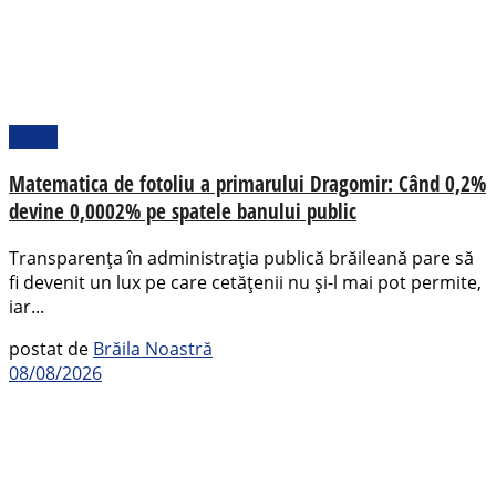
Opinii
Matematica de fotoliu a primarului Dragomir: Când 0,2%
devine 0,0002% pe spatele banului public
Transparența în administrația publică brăileană pare să
fi devenit un lux pe care cetățenii nu și-l mai pot permite,
iar...
postat de
Brăila Noastră
08/08/2026