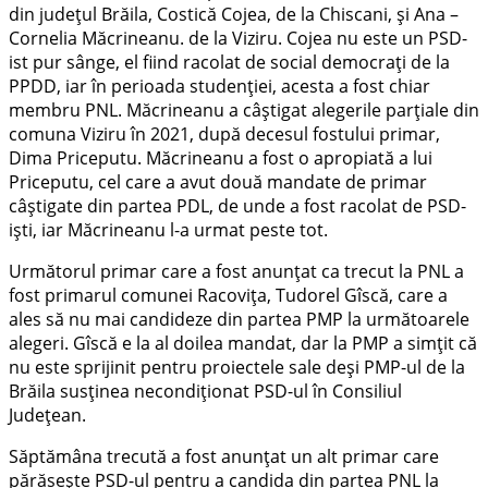
din județul Brăila, Costică Cojea, de la Chiscani, și Ana –
Cornelia Măcrineanu. de la Viziru. Cojea nu este un PSD-
ist pur sânge, el fiind racolat de social democrați de la
PPDD, iar în perioada studenției, acesta a fost chiar
membru PNL. Măcrineanu a câștigat alegerile parțiale din
comuna Viziru în 2021, după decesul fostului primar,
Dima Priceputu. Măcrineanu a fost o apropiată a lui
Priceputu, cel care a avut două mandate de primar
câștigate din partea PDL, de unde a fost racolat de PSD-
iști, iar Măcrineanu l-a urmat peste tot.
Următorul primar care a fost anunțat ca trecut la PNL a
fost primarul comunei Racovița, Tudorel Gîscă, care a
ales să nu mai candideze din partea PMP la următoarele
alegeri. Gîscă e la al doilea mandat, dar la PMP a simțit că
nu este sprijinit pentru proiectele sale deși PMP-ul de la
Brăila susținea necondiționat PSD-ul în Consiliul
Județean.
Săptămâna trecută a fost anunțat un alt primar care
părăsește PSD-ul pentru a candida din partea PNL la