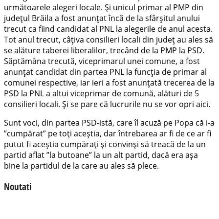
următoarele alegeri locale. Și unicul primar al PMP din
județul Brăila a fost anunțat încă de la sfârșitul anului
trecut ca fiind candidat al PNL la alegerile de anul acesta.
Tot anul trecut, câțiva consilieri locali din județ au ales să
se alăture taberei liberalilor, trecând de la PMP la PSD.
Săptămâna trecută, viceprimarul unei comune, a fost
anunțat candidat din partea PNL la funcția de primar al
comunei respective, iar ieri a fost anunțată trecerea de la
PSD la PNL a altui viceprimar de comună, alături de 5
consilieri locali. Și se pare că lucrurile nu se vor opri aici.
Sunt voci, din partea PSD-istă, care îl acuză pe Popa că i-a
”cumpărat” pe toți aceștia, dar întrebarea ar fi de ce ar fi
putut fi aceștia cumpărați și convinși să treacă de la un
partid aflat ”la butoane” la un alt partid, dacă era așa
bine la partidul de la care au ales să plece.
Noutati