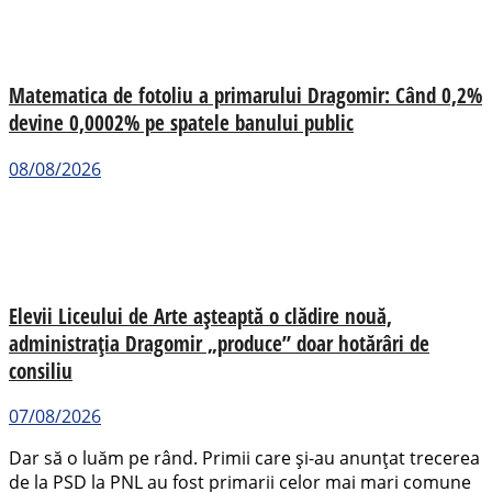
Matematica de fotoliu a primarului Dragomir: Când 0,2%
devine 0,0002% pe spatele banului public
08/08/2026
Elevii Liceului de Arte așteaptă o clădire nouă,
administrația Dragomir „produce” doar hotărâri de
consiliu
07/08/2026
Dar să o luăm pe rând. Primii care și-au anunțat trecerea
de la PSD la PNL au fost primarii celor mai mari comune