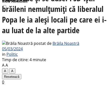
View All Result
brăileni nemulțumiți că liberalul
Popa le ia aleși locali pe care ei i-
au luat de la alte partide
postat de
Brăila Noastră
05/03/2024
in
Politic
Timp de citire: 4 minute
A
A
A
A
Resetează
0