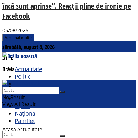
încă sunt aprinse”. Reacții pline de ironie pe
Facebook
05/08/2026
Vezi mai multe
sâmbătă, august 8, 2026
31
°c
Brăila
Actualitate
Politic
Social
Contact
Sport
No Result
Cultural
View All Result
Opinii
Național
Pamflet
Acasă
Actualitate