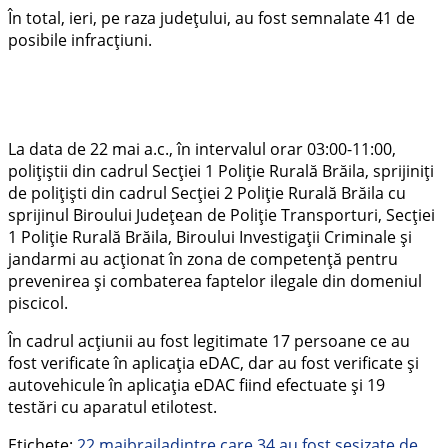
În total, ieri, pe raza județului, au fost semnalate 41 de
posibile infracțiuni.
La data de 22 mai a.c., în intervalul orar 03:00-11:00,
polițiștii din cadrul Secției 1 Poliție Rurală Brăila, sprijiniți
de polițiști din cadrul Secției 2 Poliție Rurală Brăila cu
sprijinul Biroului Județean de Poliție Transporturi, Secției
1 Poliție Rurală Brăila, Biroului Investigații Criminale și
jandarmi au acționat în zona de competență pentru
prevenirea și combaterea faptelor ilegale din domeniul
piscicol.
În cadrul acțiunii au fost legitimate 17 persoane ce au
fost verificate în aplicația eDAC, dar au fost verificate și
autovehicule în aplicația eDAC fiind efectuate și 19
testări cu aparatul etilotest.
Etichete:
22 mai
braila
dintre care 34 au fost sesizate de