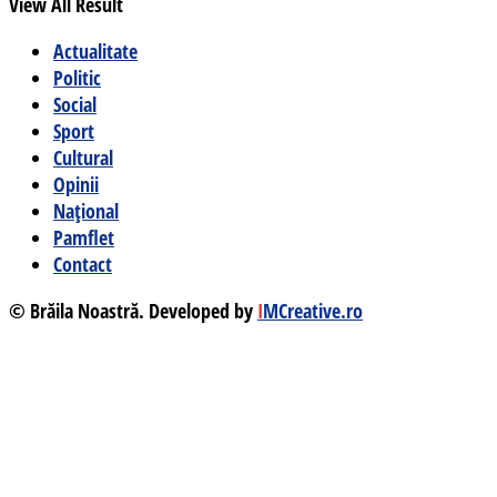
View All Result
Actualitate
Politic
Social
Sport
Cultural
Opinii
Național
Pamflet
Contact
© Brăila Noastră. Developed by
I
MCreative.ro