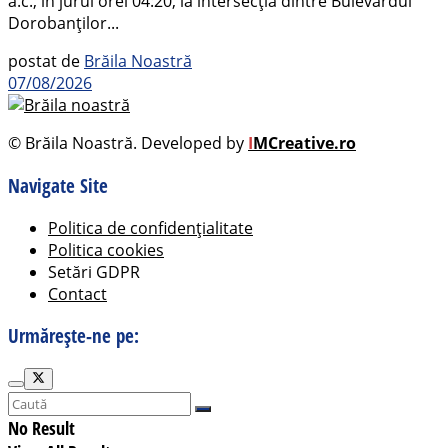
a.c., în jurul orei 04:20, la intersecția dintre Bulevardul
Dorobanților...
postat de
Brăila Noastră
07/08/2026
© Brăila Noastră. Developed by
I
MCreative.ro
Navigate Site
Politica de confidențialitate
Politica cookies
Setări GDPR
Contact
Urmărește-ne pe:
No Result