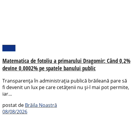
Opinii
Matematica de fotoliu a primarului Dragomir: Când 0,2%
devine 0,0002% pe spatele banului public
Transparența în administrația publică brăileană pare să
fi devenit un lux pe care cetățenii nu și-l mai pot permite,
iar...
postat de
Brăila Noastră
08/08/2026