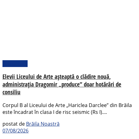
Actualitate
Elevii Liceului de Arte așteaptă o clădire nouă,
administrația Dragomir „produce” doar hotărâri de
consiliu
Corpul B al Liceului de Arte „Hariclea Darclee” din Brăila
este încadrat în clasa I de risc seismic (Rs I)....
postat de
Brăila Noastră
07/08/2026