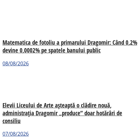
Matematica de fotoliu a primarului Dragomir: Când 0,2%
devine 0,0002% pe spatele banului public
08/08/2026
Elevii Liceului de Arte așteaptă o clădire nouă,
administrația Dragomir „produce” doar hotărâri de
consiliu
07/08/2026