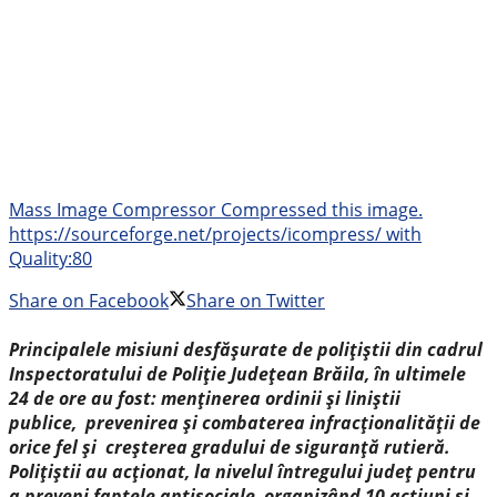
Mass Image Compressor Compressed this image.
https://sourceforge.net/projects/icompress/ with
Quality:80
Share on Facebook
Share on Twitter
Principalele misiuni desfășurate de polițiștii din cadrul
Inspectoratului de Poliție Județean Brăila, în ultimele
24 de ore au fost: menținerea ordinii și liniștii
publice, prevenirea și combaterea infracționalității de
orice fel și creșterea gradului de siguranță rutieră.
Polițiștii au acționat, la nivelul întregului județ pentru
a preveni faptele antisociale, organizând 10 acțiuni și