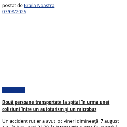
postat de
Brăila Noastră
07/08/2026
Actualitate
Două persoane transportate la spital în urma unei
coliziuni între un autoturism și un microbuz
Un accident rutier a avut loc vineri dimineață, 7 august