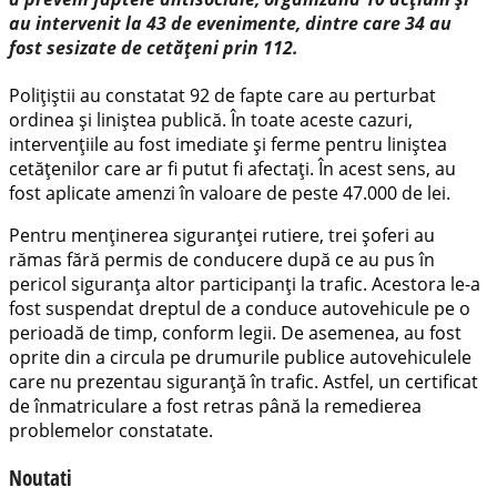
au intervenit la 43 de evenimente, dintre care 34 au
fost sesizate de cetățeni prin 112.
Polițiștii au constatat 92 de fapte care au perturbat
ordinea și liniștea publică. În toate aceste cazuri,
intervențiile au fost imediate și ferme pentru liniștea
cetățenilor care ar fi putut fi afectați. În acest sens, au
fost aplicate amenzi în valoare de peste 47.000 de lei.
Pentru menținerea siguranței rutiere, trei șoferi au
rămas fără permis de conducere după ce au pus în
pericol siguranța altor participanți la trafic. Acestora le-a
fost suspendat dreptul de a conduce autovehicule pe o
perioadă de timp, conform legii. De asemenea, au fost
oprite din a circula pe drumurile publice autovehiculele
care nu prezentau siguranță în trafic. Astfel, un certificat
de înmatriculare a fost retras până la remedierea
problemelor constatate.
Noutati