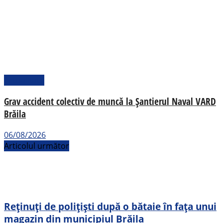
Actualitate
Grav accident colectiv de muncă la Șantierul Naval VARD
Brăila
06/08/2026
Articolul următor
Reținuți de polițiști după o bătaie în fața unui
magazin din municipiul Brăila