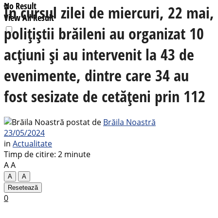
No Result
În cursul zilei de miercuri, 22 mai,
View All Result
polițiștii brăileni au organizat 10
acțiuni și au intervenit la 43 de
evenimente, dintre care 34 au
fost sesizate de cetățeni prin 112
postat de
Brăila Noastră
23/05/2024
in
Actualitate
Timp de citire: 2 minute
A
A
A
A
Resetează
0