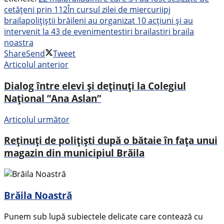
cetățeni prin 112
În cursul zilei de miercuri
ipj
braila
polițiștii brăileni au organizat 10 acțiuni și au
intervenit la 43 de evenimente
stiri braila
stiri braila
noastra
Share
Send
Tweet
Articolul anterior
Dialog între elevi și deținuți la Colegiul
Național ”Ana Aslan”
Articolul următor
Reținuți de polițiști după o bătaie în fața unui
magazin din municipiul Brăila
Brăila Noastră
Punem sub lupă subiectele delicate care contează cu