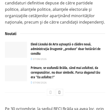
candidaturi definitive depuse de către partidele
politice, alianțele politice, alianțele electorale și
organizațiile cetățenilor aparținând minorităților
naționale, precum și de către candidații independenți.
Noutati
Elevii Liceului de Arte așteaptă o clădire nouă,
administrația Dragomir „produce” doar hotărâri de
consiliu
07/08/2026
Primare, se scufundă Brăila, când mai asfaltezi, da
corespunzător, nu doar simbolic. Parca sloganul tău
era ”Eu asfaltez !”
07/08/2026
Pe 30 octombrie, la sediul BECJ Brăila va avea loc, prin