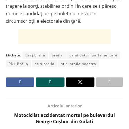
tragere la sorți, stabilirea ordinii în care se tipăresc
numele candidaților pe buletinul de vot în
circumscripțiile electorale din țară.
Etichete:
becj braila
braila
candidaturi parlamentare
PNL Brăila
stiri braila
stiri braila noastra
Articolul anterior
Motociclist accidentat mortal pe bulevardul
George Coșbuc din Galați