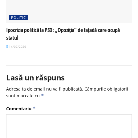
POLITIC
Ipocrizia politică la PSD: „Opoziția” de fațadă care ocupă
statul
14/07/2026
Lasă un răspuns
Adresa ta de email nu va fi publicată.
Câmpurile obligatorii
sunt marcate cu
*
Comentariu
*