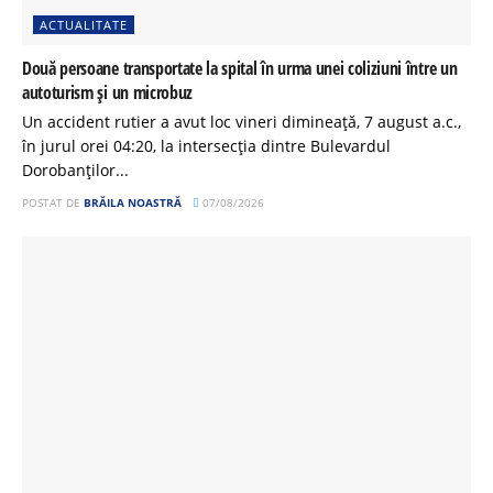
ACTUALITATE
Două persoane transportate la spital în urma unei coliziuni între un
autoturism și un microbuz
Un accident rutier a avut loc vineri dimineață, 7 august a.c.,
în jurul orei 04:20, la intersecția dintre Bulevardul
Dorobanților...
POSTAT DE
BRĂILA NOASTRĂ
07/08/2026