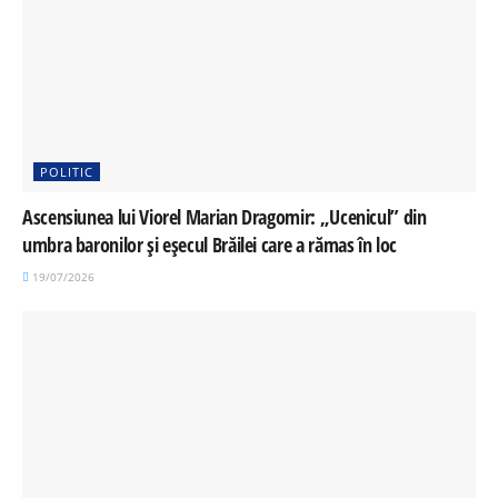
POLITIC
Ascensiunea lui Viorel Marian Dragomir: „Ucenicul” din
umbra baronilor și eșecul Brăilei care a rămas în loc
19/07/2026