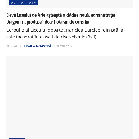
ACTUALITATE
Elevii Liceului de Arte așteaptă o clădire nouă, administrația
Dragomir „produce” doar hotărâri de consiliu
Corpul B al Liceului de Arte „Hariclea Darclee” din Brăila
este încadrat în clasa I de risc seismic (Rs I)....
POSTAT DE
BRĂILA NOASTRĂ
07/08/2026