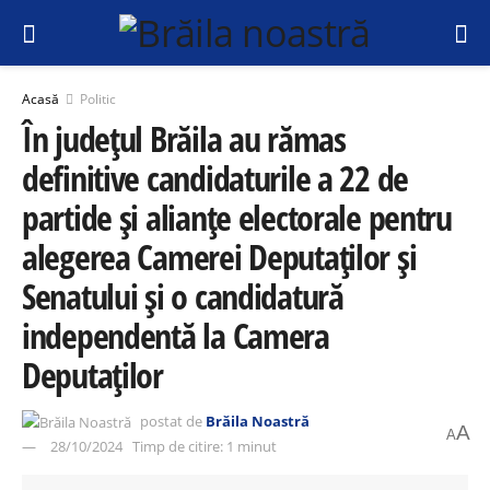
Acasă
Politic
În județul Brăila au rămas
definitive candidaturile a 22 de
partide și alianțe electorale pentru
alegerea Camerei Deputaților și
Senatului și o candidatură
independentă la Camera
Deputaților
postat de
Brăila Noastră
A
A
28/10/2024
Timp de citire: 1 minut