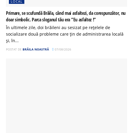
LOCAL
Primare, se scufundă Brăila, când mai asfaltezi, da corespunzător, nu
doar simbolic. Parca sloganul tău era ”Eu asfaltez !”
În ultimele zile, doi brăileni au sesizat pe rețelele de
socializare două probleme care țin de administrarea locală
și, în...
POSTAT DE
BRĂILA NOASTRĂ
07/08/2026