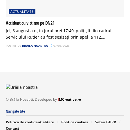
ACTUALITATE
Accident cu victime pe DN21
Joi, 6 august a.c., în jurul orei 17:40, polițiști din cadrul
Serviciului Rutier au fost sesizați prin apel la 112,...
POSTAT DE
BRĂILA NOASTRĂ
07/08/2026
© Brăila Noastră. Developed by
I
MCreative.ro
Navigate Site
Politica de confidențialitate
Politica cookies
Setări GDPR
Contact