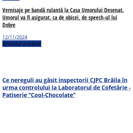
Vernisaje pe bandă rulantă la Casa Umorului Desenat.
Umorul va fi asigurat, ca de obicei, de speech-ul lui
Dobre
12/11/2024
Articolul următor
Ce nereguli au găsit inspectorii CJPC Brăila în
urma controlului la Laboratorul de Cofetărie -
Patiserie ”Cool-Chocolate”