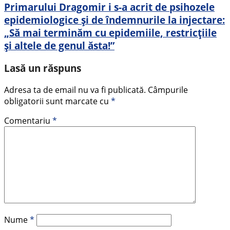
Primarului Dragomir i s-a acrit de psihozele
epidemiologice și de îndemnurile la injectare:
„Să mai terminăm cu epidemiile, restricțiile
și altele de genul ăsta!”
Lasă un răspuns
Adresa ta de email nu va fi publicată.
Câmpurile
obligatorii sunt marcate cu
*
Comentariu
*
Nume
*