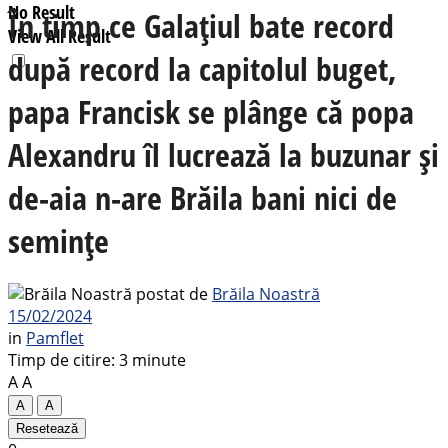
No Result
În timp ce Galațiul bate record
View All Result
după record la capitolul buget,
papa Francisk se plânge că popa
Alexandru îl lucrează la buzunar și
de-aia n-are Brăila bani nici de
semințe
postat de
Brăila Noastră
15/02/2024
in
Pamflet
Timp de citire: 3 minute
A
A
A
A
Resetează