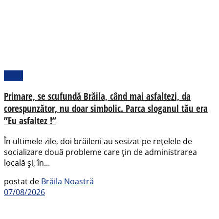
Local
Primare, se scufundă Brăila, când mai asfaltezi, da
corespunzător, nu doar simbolic. Parca sloganul tău era
”Eu asfaltez !”
În ultimele zile, doi brăileni au sesizat pe rețelele de
socializare două probleme care țin de administrarea
locală și, în...
postat de
Brăila Noastră
07/08/2026