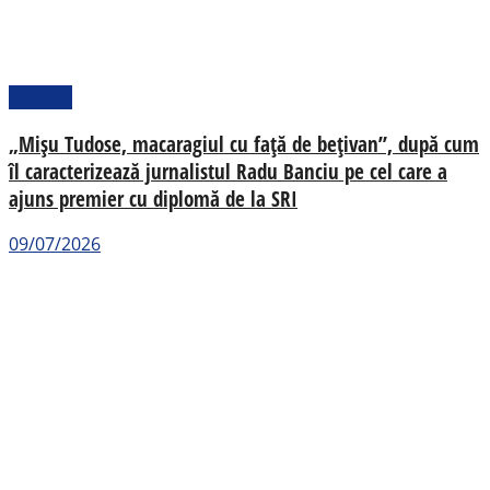
Pamflet
„Mișu Tudose, macaragiul cu față de bețivan”, după cum
îl caracterizează jurnalistul Radu Banciu pe cel care a
ajuns premier cu diplomă de la SRI
09/07/2026