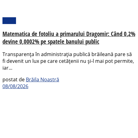
Opinii
Matematica de fotoliu a primarului Dragomir: Când 0,2%
devine 0,0002% pe spatele banului public
Transparența în administrația publică brăileană pare să
fi devenit un lux pe care cetățenii nu și-l mai pot permite,
iar...
postat de
Brăila Noastră
08/08/2026