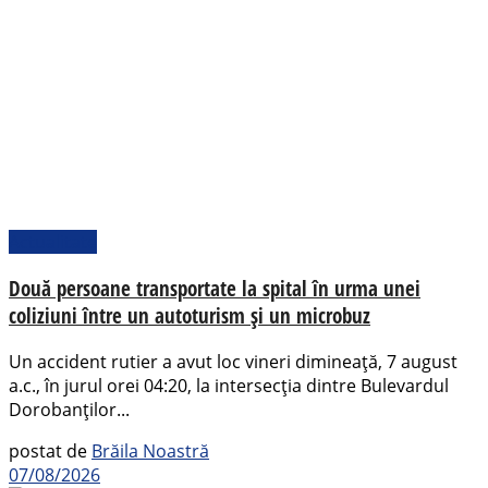
Actualitate
Două persoane transportate la spital în urma unei
coliziuni între un autoturism și un microbuz
Un accident rutier a avut loc vineri dimineață, 7 august
a.c., în jurul orei 04:20, la intersecția dintre Bulevardul
Dorobanților...
postat de
Brăila Noastră
07/08/2026