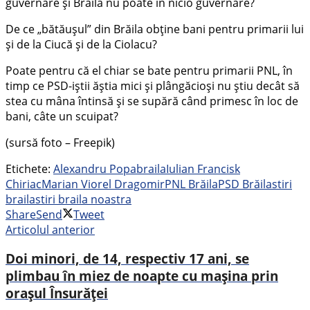
guvernare și Brăila nu poate în nicio guvernare?
De ce „bătăușul” din Brăila obține bani pentru primarii lui
și de la Ciucă și de la Ciolacu?
Poate pentru că el chiar se bate pentru primarii PNL, în
timp ce PSD-iștii ăștia mici și plângăcioși nu știu decât să
stea cu mâna întinsă și se supără când primesc în loc de
bani, câte un scuipat?
(sursă foto – Freepik)
Etichete:
Alexandru Popa
braila
Iulian Francisk
Chiriac
Marian Viorel Dragomir
PNL Brăila
PSD Brăila
stiri
braila
stiri braila noastra
Share
Send
Tweet
Articolul anterior
Doi minori, de 14, respectiv 17 ani, se
plimbau în miez de noapte cu mașina prin
orașul Însurăței