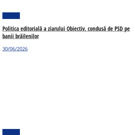
Pamflet
Politica editorială a ziarului Obiectiv, condusă de PSD pe
banii brăilenilor
30/06/2026
Pamflet