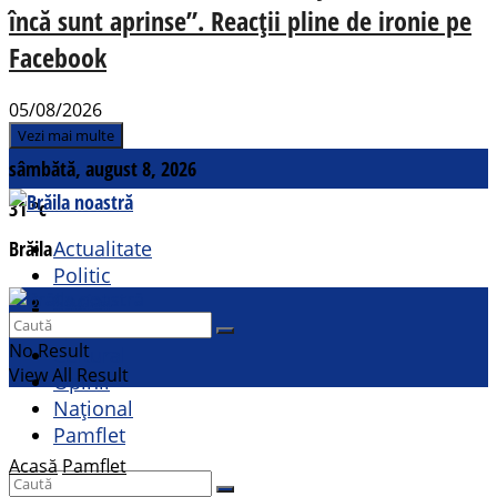
încă sunt aprinse”. Reacții pline de ironie pe
Facebook
05/08/2026
Vezi mai multe
sâmbătă, august 8, 2026
31
°c
Brăila
Actualitate
Politic
Social
Contact
Sport
No Result
Cultural
View All Result
Opinii
Național
Pamflet
Acasă
Pamflet