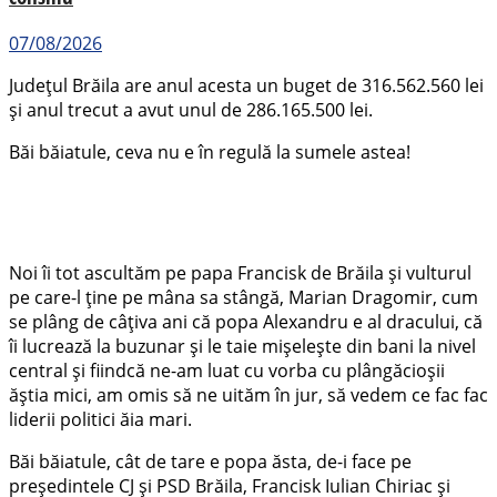
07/08/2026
Județul Brăila are anul acesta un buget de 316.562.560 lei
și anul trecut a avut unul de 286.165.500 lei.
Băi băiatule, ceva nu e în regulă la sumele astea!
Noi îi tot ascultăm pe papa Francisk de Brăila și vulturul
pe care-l ține pe mâna sa stângă, Marian Dragomir, cum
se plâng de câțiva ani că popa Alexandru e al dracului, că
îi lucrează la buzunar și le taie mișelește din bani la nivel
central și fiindcă ne-am luat cu vorba cu plângăcioșii
ăștia mici, am omis să ne uităm în jur, să vedem ce fac fac
liderii politici ăia mari.
Băi băiatule, cât de tare e popa ăsta, de-i face pe
președintele CJ și PSD Brăila, Francisk Iulian Chiriac și