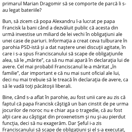
primarul Marian Dragomir să se comporte de parcă li s-
au legat bateriile?
Bun, să zicem că popa Alexandru l-a lucrat pe papa
Francisk la bani când a dezvăluit public că acesta din
urmă investise un miliard de lei vechi în obligațiuni ale
unei case de pariuri. Informația a creat ceva tulburare în
parohia PSD-istă și a dat naștere unei discuții agitate, în
care i s-a spus Franciscanului să scape de obligațiunile
alea, să le „mărite”, ca să nu mai apară în declarația lui de
avere. Cel mai probabil Franciscanul le-a măritat „în
familie”, dar important e că nu mai sunt oficial ale lui,
deci nu mai trebuie să le treacă în declarația de avere, ca
să le vadă toți păcătoșii liberali.
Bine, când s-a aflat în parohie, au fost unii care au zis că
faptul că papa Francisk câștigă un ban cinstit de pe urma
jocurilor de noroc nu e chiar așa o tragedie, că au fost
alții care au câștigat din proxenetism și nu și-au pierdut
funcția, deci să nu exagerăm. Dar Șeful i-a zis
Franciscanului să scape de obligațiuni și el s-a executat,