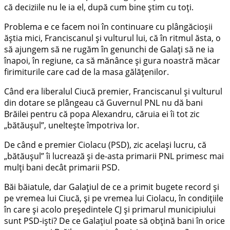
că deciziile nu le ia el, după cum bine știm cu toți.
Problema e ce facem noi în continuare cu plângăcioșii
ăștia mici, Franciscanul și vulturul lui, că în ritmul ăsta, o
să ajungem să ne rugăm în genunchi de Galați să ne ia
înapoi, în regiune, ca să mănânce și gura noastră măcar
firimiturile care cad de la masa gălățenilor.
Când era liberalul Ciucă premier, Franciscanul și vulturul
din dotare se plângeau că Guvernul PNL nu dă bani
Brăilei pentru că popa Alexandru, căruia ei îi tot zic
„bătăușul”, uneltește împotriva lor.
De când e premier Ciolacu (PSD), zic același lucru, că
„bătăușul” îi lucrează și de-asta primarii PNL primesc mai
mulți bani decât primarii PSD.
Băi băiatule, dar Galațiul de ce a primit bugete record și
pe vremea lui Ciucă, și pe vremea lui Ciolacu, în condițiile
în care și acolo președintele CJ și primarul municipiului
sunt PSD-iști? De ce Galațiul poate să obțină bani în orice