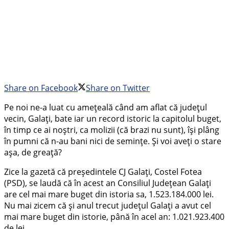
Share on Facebook
Share on Twitter
Pe noi ne-a luat cu amețeală când am aflat că județul
vecin, Galați, bate iar un record istoric la capitolul buget,
în timp ce ai noștri, ca molizii (că brazi nu sunt), își plâng
în pumni că n-au bani nici de semințe. Și voi aveți o stare
așa, de greață?
Zice la gazetă că președintele CJ Galați, Costel Fotea
(PSD), se laudă că în acest an Consiliul Județean Galați
are cel mai mare buget din istoria sa, 1.523.184.000 lei.
Nu mai zicem că și anul trecut județul Galați a avut cel
mai mare buget din istorie, până în acel an: 1.021.923.400
de lei.