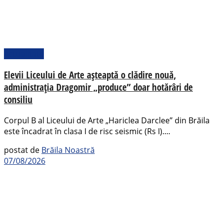
Actualitate
Elevii Liceului de Arte așteaptă o clădire nouă,
administrația Dragomir „produce” doar hotărâri de
consiliu
Corpul B al Liceului de Arte „Hariclea Darclee” din Brăila
este încadrat în clasa I de risc seismic (Rs I)....
postat de
Brăila Noastră
07/08/2026