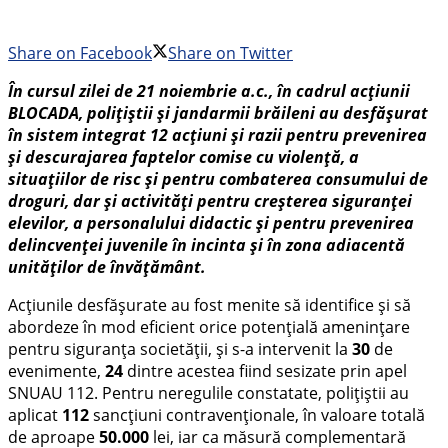
Share on Facebook
Share on Twitter
În cursul zilei de 21 noiembrie a.c., în cadrul acțiunii
BLOCADA, polițiștii și jandarmii brăileni au desfășurat
în sistem integrat 12 acțiuni și razii pentru prevenirea
și descurajarea faptelor comise cu violență, a
situațiilor de risc și pentru combaterea consumului de
droguri, dar și activități pentru creșterea siguranței
elevilor, a personalului didactic și pentru prevenirea
delincvenței juvenile în incinta și în zona adiacentă
unităților de învățământ.
Acțiunile desfășurate au fost menite să identifice și să
abordeze în mod eficient orice potențială amenințare
pentru siguranța societății, și s-a intervenit la
30
de
evenimente,
24
dintre acestea fiind sesizate prin apel
SNUAU 112. Pentru neregulile constatate, polițiștii au
aplicat
112
sancțiuni contravenționale, în valoare totală
de aproape
50.000
lei, iar ca măsură complementară