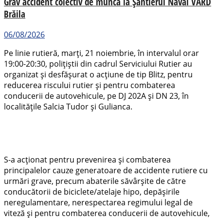
Grav accident colectiv de muncă la Șantierul Naval VARD
Brăila
06/08/2026
Pe linie rutieră, marți, 21 noiembrie, în intervalul orar
19:00-20:30, polițiștii din cadrul Serviciului Rutier au
organizat și desfășurat o acțiune de tip Blitz, pentru
reducerea riscului rutier și pentru combaterea
conducerii de autovehicule, pe DJ 202A și DN 23, în
localitățile Salcia Tudor și Gulianca.
S-a acționat pentru prevenirea și combaterea
principalelor cauze generatoare de accidente rutiere cu
urmări grave, precum abaterile săvârșite de către
conducătorii de biciclete/atelaje hipo, depășirile
neregulamentare, nerespectarea regimului legal de
viteză și pentru combaterea conducerii de autovehicule,