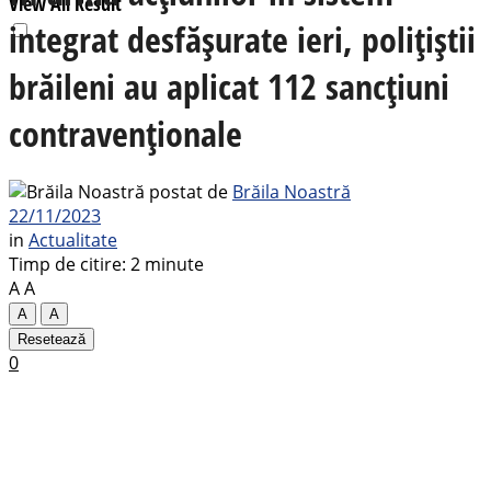
View All Result
integrat desfășurate ieri, polițiștii
brăileni au aplicat 112 sancțiuni
contravenționale
postat de
Brăila Noastră
22/11/2023
in
Actualitate
Timp de citire: 2 minute
A
A
A
A
Resetează
0