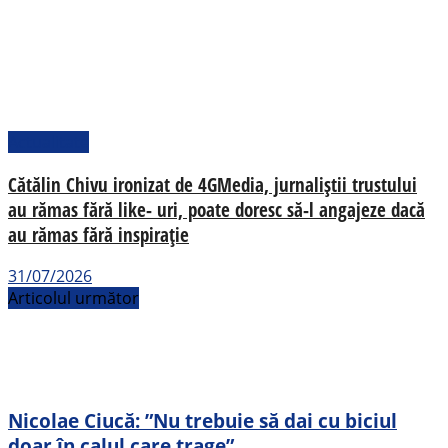
Actualitate
Cătălin Chivu ironizat de 4GMedia, jurnaliștii trustului
au rămas fără like- uri, poate doresc să-l angajeze dacă
au rămas fără inspirație
31/07/2026
Articolul următor
Nicolae Ciucă: ”Nu trebuie să dai cu biciul
doar în calul care trage”