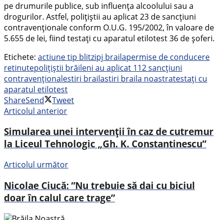
pe drumurile publice, sub influența alcoolului sau a
drogurilor. Astfel, polițiștii au aplicat 23 de sancțiuni
contravenționale conform O.U.G. 195/2002, în valoare de
5.655 de lei, fiind testați cu aparatul etilotest 36 de șoferi.
Etichete:
actiune tip blitz
ipj braila
permise de conducere
retinute
polițiștii brăileni au aplicat 112 sancțiuni
contravenționale
stiri braila
stiri braila noastra
testați cu
aparatul etilotest
Share
Send
Tweet
Articolul anterior
Simularea unei intervenții în caz de cutremur
la Liceul Tehnologic „Gh. K. Constantinescu”
Articolul următor
Nicolae Ciucă: ”Nu trebuie să dai cu biciul
doar în calul care trage”