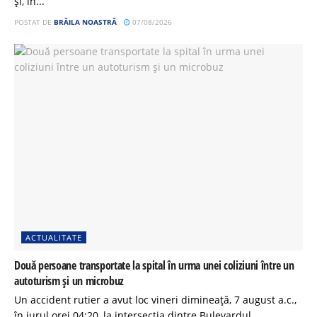
și, în...
POSTAT DE
BRĂILA NOASTRĂ
07/08/2026
ACTUALITATE
Două persoane transportate la spital în urma unei coliziuni între un
autoturism și un microbuz
Un accident rutier a avut loc vineri dimineață, 7 august a.c.,
în jurul orei 04:20, la intersecția dintre Bulevardul