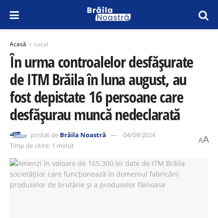
Acasă
Local
În urma controalelor desfășurate
de ITM Brăila în luna august, au
fost depistate 16 persoane care
desfășurau muncă nedeclarată
postat de
Brăila Noastră
04/09/2024
A
A
Timp de citire: 1 minut