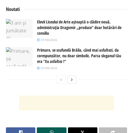
Noutati
Elevii Liceului de Arte așteaptă o clădire nouă,
administrația Dragomir „produce” doar hotărâri de
consiliu
07/08/2026
Primare, se scufundă Brăila, când mai asfaltezi, da
corespunzător, nu doar simbolic. Parca sloganul tău
era ”Eu asfaltez !”
07/08/2026