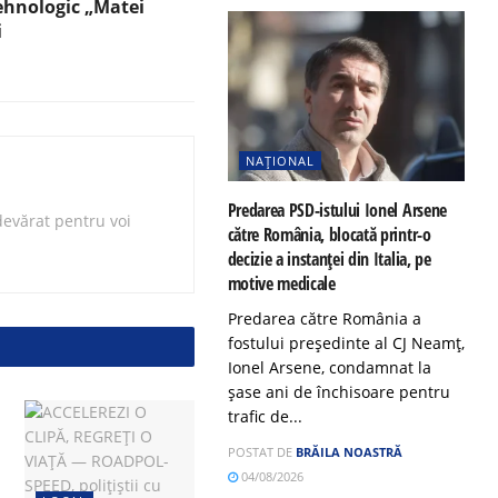
Tehnologic „Matei
i
NAȚIONAL
Predarea PSD-istului Ionel Arsene
evărat pentru voi
către România, blocată printr-o
decizie a instanței din Italia, pe
motive medicale
Predarea către România a
fostului președinte al CJ Neamț,
Ionel Arsene, condamnat la
șase ani de închisoare pentru
trafic de...
POSTAT DE
BRĂILA NOASTRĂ
04/08/2026