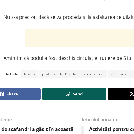
Nu s-a precizat dacă se va proceda și la asfaltarea celuilal
Amintim că podul a fost deschis circulației rutiere pe 6 iul
Etichete:
braila
podul de la Braila
stiri braila
stiri braila
Share
Send
nterior
Articolul următor
 de scafandri a găsit în această
Activități pentru c