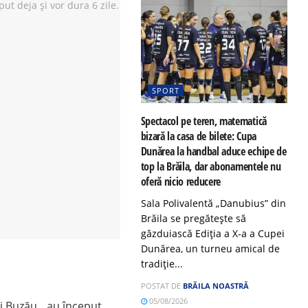
SPORT
Spectacol pe teren, matematică
bizară la casa de bilete: Cupa
Dunărea la handbal aduce echipe de
top la Brăila, dar abonamentele nu
oferă nicio reducere
Sala Polivalentă „Danubius” din
Brăila se pregătește să
găzduiască Ediția a X-a a Cupei
Dunărea, un turneu amical de
tradiție...
POSTAT DE
BRĂILA NOASTRĂ
05/08/2026
 Buzău, „au început