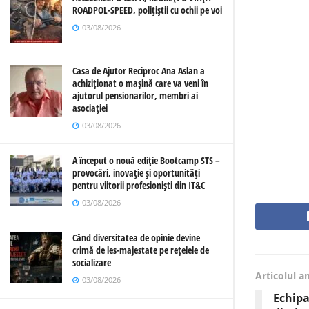
ROADPOL-SPEED, polițiștii cu ochii pe voi
03/08/2026
Casa de Ajutor Reciproc Ana Aslan a
achiziționat o mașină care va veni în
ajutorul pensionarilor, membri ai
asociației
03/08/2026
A început o nouă ediție Bootcamp STS –
provocări, inovație și oportunități
pentru viitorii profesioniști din IT&C
03/08/2026
Când diversitatea de opinie devine
crimă de les-majestate pe rețelele de
socializare
Articolul a
03/08/2026
Echipa