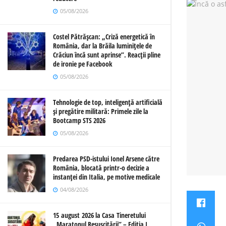
05/08/2026
Costel Pătrășcan: „Criză energetică în
România, dar la Brăila luminițele de
Crăciun încă sunt aprinse”. Reacții pline
de ironie pe Facebook
05/08/2026
Tehnologie de top, inteligență artificială
și pregătire militară: Primele zile la
Bootcamp STS 2026
05/08/2026
Predarea PSD-istului Ionel Arsene către
România, blocată printr-o decizie a
instanței din Italia, pe motive medicale
04/08/2026
15 august 2026 la Casa Tineretului
„Maratonul Resuscitării” – Ediția I,