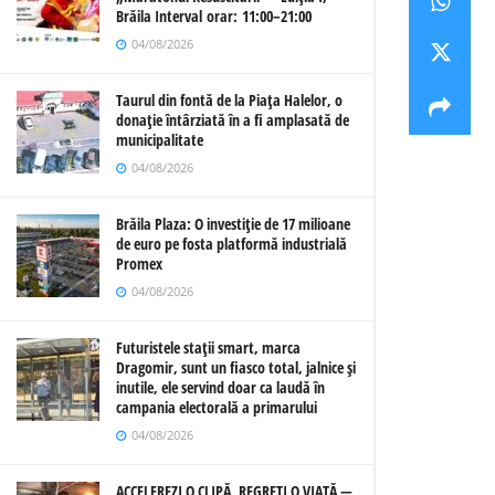
Brăila Interval orar: 11:00–21:00
04/08/2026
Taurul din fontă de la Piața Halelor, o
donație întârziată în a fi amplasată de
municipalitate
04/08/2026
Brăila Plaza: O investiție de 17 milioane
de euro pe fosta platformă industrială
Promex
04/08/2026
Futuristele stații smart, marca
Dragomir, sunt un fiasco total, jalnice și
inutile, ele servind doar ca laudă în
campania electorală a primarului
04/08/2026
ACCELEREZI O CLIPĂ, REGREȚI O VIAȚĂ —