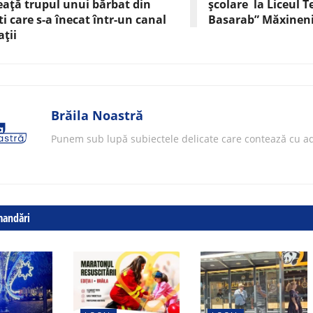
ață trupul unui bărbat din
școlare la Liceul 
i care s-a înecat într-un canal
Basarab” Măxinen
ații
Brăila Noastră
Punem sub lupă subiectele delicate care contează cu ad
mandări