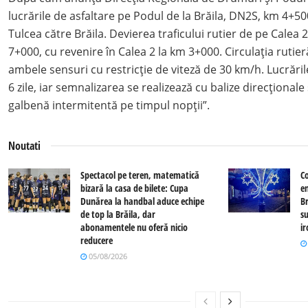
lucrările de asfaltare pe Podul de la Brăila, DN2S, km 4+5
Tulcea către Brăila. Devierea traficului rutier de pe Calea 
7+000, cu revenire în Calea 2 la km 3+000. Circulația rutie
ambele sensuri cu restricție de viteză de 30 km/h. Lucrăril
6 zile, iar semnalizarea se realizează cu balize direcționale
galbenă intermitentă pe timpul nopții”.
Noutati
Spectacol pe teren, matematică
C
bizară la casa de bilete: Cupa
e
Dunărea la handbal aduce echipe
Br
de top la Brăila, dar
su
abonamentele nu oferă nicio
i
reducere
05/08/2026