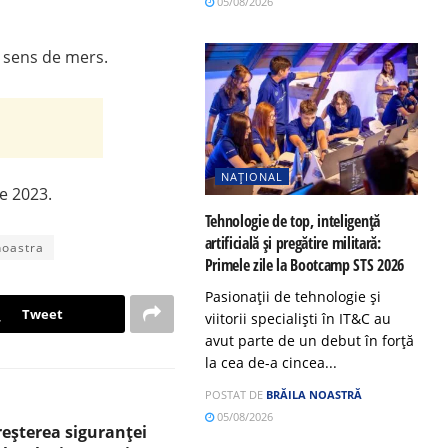
05/08/2026
t sens de mers.
NAȚIONAL
ie 2023.
Tehnologie de top, inteligență
artificială și pregătire militară:
 noastra
Primele zile la Bootcamp STS 2026
Pasionații de tehnologie și
Tweet
viitorii specialiști în IT&C au
avut parte de un debut în forță
la cea de-a cincea...
POSTAT DE
BRĂILA NOASTRĂ
05/08/2026
reșterea siguranței