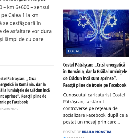
00 – km 6+600 – sensul
2 pe Calea 1 la km
ră se desfășoară în
e de asfaltare vor dura
 și lămpi de culoare
LOCAL
Costel Pătrășcan: „Criză energetică
în România, dar la Brăila luminițele
de Crăciun încă sunt aprinse”.
ostel Pătrășcan: „Criză
nergetică în România, dar la
Reacții pline de ironie pe Facebook
ăila luminițele de Crăciun încă
Cunoscutul caricaturist Costel
nt aprinse”. Reacții pline de
Pătrășcan, a stârnit
ronie pe Facebook
controverse pe rețeaua de
05/08/2026
socializare Facebook, după ce a
postat un mesaj prin care...
POSTAT DE
BRĂILA NOASTRĂ