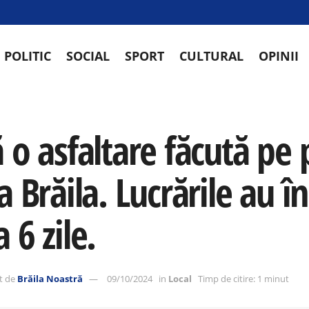
POLITIC
SOCIAL
SPORT
CULTURAL
OPINII
l
ă o asfaltare făcută pe
a Brăila. Lucrările au î
 6 zile.
t de
Brăila Noastră
09/10/2024
in
Local
Timp de citire: 1 minut