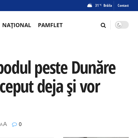
31
Brăila
Contact
°C
NAȚIONAL
PAMFLET
 podul peste Dunăre
nceput deja și vor
A
0
A