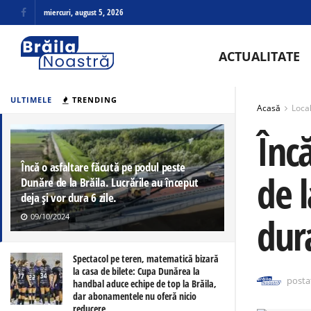
miercuri, august 5, 2026
ACTUALITATE
ULTIMELE
TRENDING
Acasă
Loca
Înc
Încă o asfaltare făcută pe podul peste
de l
Dunăre de la Brăila. Lucrările au început
deja și vor dura 6 zile.
dura
09/10/2024
Spectacol pe teren, matematică bizară
la casa de bilete: Cupa Dunărea la
posta
handbal aduce echipe de top la Brăila,
dar abonamentele nu oferă nicio
reducere