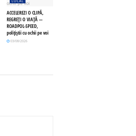
LOCAL
ACCELEREZI O CLIPĂ,
REGREȚI O VIAȚĂ —
ROADPOL-SPEED,
polițiștii cu ochii pe voi
03/08/2026