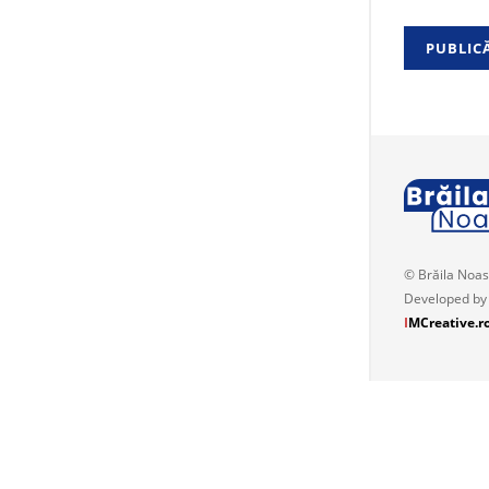
© Brăila Noas
Developed by
I
MCreative.r