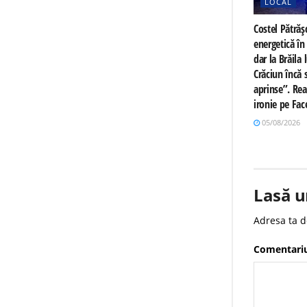
LOCAL
Costel Pătrăș
energetică î
dar la Brăila
Crăciun încă 
aprinse”. Rea
ironie pe Fa
05/08/2026
Lasă u
Adresa ta d
Comentari