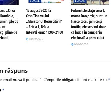
LOCAL
LOCAL
can: „Criză
15 august 2026 la
Futuristele stații smart,
n România,
Casa Tineretului
marca Dragomir, sunt un
 luminițele de
„Maratonul Resuscitării”
fiasco total, jalnice și
sunt
– Ediția I, Brăila
inutile, ele servind doar
cții pline de
Interval orar: 11:00–21:00
ca laudă în campania
cebook
electorală a primarului
04/08/2026
04/08/2026
n răspuns
e email nu va fi publicată.
Câmpurile obligatorii sunt marcate cu
*
u
*