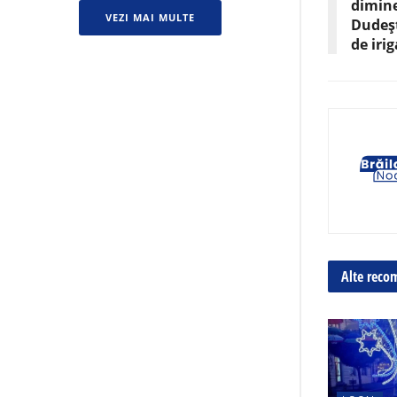
dimine
VEZI MAI MULTE
Dudeșt
de irig
Alte reco