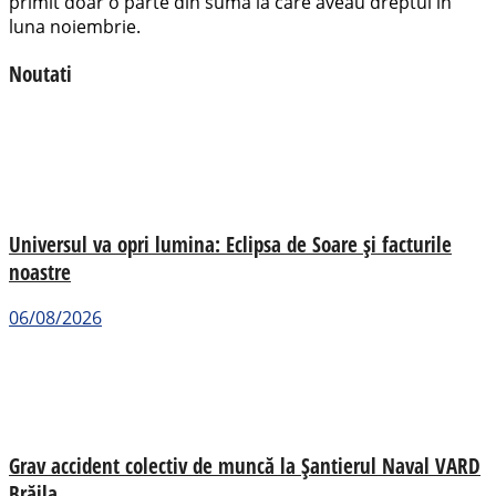
primit doar o parte din suma la care aveau dreptul în
luna noiembrie.
Noutati
Universul va opri lumina: Eclipsa de Soare și facturile
noastre
06/08/2026
Grav accident colectiv de muncă la Șantierul Naval VARD
Brăila