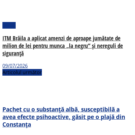
Social
ITM Brăila a aplicat amenzi de aproape jumătate de
milion de lei pentru munca „la negru” și nereguli de
siguranță
09/07/2026
Articolul următor
Pachet cu o substanță albă, susceptibilă a
avea efecte psihoactive, găsit pe o plajă din
Constanța