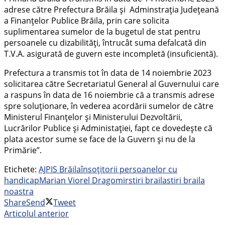
adrese către Prefectura Brăila și Adminstrația Județeană
a Finanțelor Publice Brăila, prin care solicita
suplimentarea sumelor de la bugetul de stat pentru
persoanele cu dizabilități, întrucât suma defalcată din
T.V.A. asigurată de guvern este incompletă (insuficientă).
Prefectura a transmis tot în data de 14 noiembrie 2023
solicitarea către Secretariatul General al Guvernului care
a raspuns în data de 16 noiembrie că a transmis adrese
spre soluționare, în vederea acordării sumelor de către
Ministerul Finanțelor și Ministerului Dezvoltării,
Lucrărilor Publice și Administației, fapt ce dovedește că
plata acestor sume se face de la Guvern și nu de la
Primărie”.
Etichete:
AJPIS Brăila
însoțitorii persoanelor cu
handicap
Marian Viorel Dragomir
stiri braila
stiri braila
noastra
Share
Send
Tweet
Articolul anterior