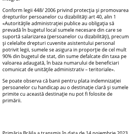
Conform legii 448/ 2006 privind protecția și promovarea
drepturilor persoanelor cu dizabilități art 40, alin 1
«Autoritățile administrației publice au obligația să
prevadă în bugetul local sumele necesare din care se
suportă salarizarea (persoanelor cu dizabilități), precum
și celelalte drepturi cuvenite asistentului personal
potrivit legii, sumele se asigura in proporție de cel mult
90% din bugetul de stat, din sume defalcate din taxa pe
valoarea adaugată, în baza numarului de beneficiari
comunicat de unitățile administrativ – teritoriale».
Se poate observa că banii pentru plata indemnizației
persoanelor cu handicap au o destinație clară și sumele
primite cu această destinație nu pot fi folosite de
primării.
Primăria Brăila a transmis în data de 14 noiembrie 2023