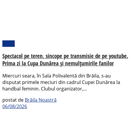
Sport
Spectacol pe teren, sincope pe transmisie de pe youtube.
Prima zi la Cupa Dunărea și nemulțumirile fanilor
Miercuri seara, în Sala Polivalentă din Brăila, s-au
disputat primele meciuri din cadrul Cupei Dunărea la
handbal feminin. Clubul organizator,...
postat de
Brăila Noastră
06/08/2026