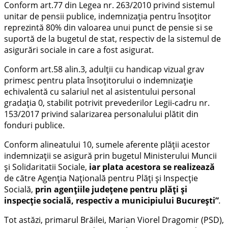
Conform art.77 din Legea nr. 263/2010 privind sistemul
unitar de pensii publice, indemnizaţia pentru însoţitor
reprezintă 80% din valoarea unui punct de pensie si se
suportă de la bugetul de stat, respectiv de la sistemul de
asigurări sociale in care a fost asigurat.
Conform art.58 alin.3, adulții cu handicap vizual grav
primesc pentru plata însoţitorului o indemnizaţie
echivalentă cu salariul net al asistentului personal
gradaţia 0, stabilit potrivit prevederilor Legii-cadru nr.
153/2017 privind salarizarea personalului plătit din
fonduri publice.
Conform alineatului 10, sumele aferente plății acestor
indemnizații se asigură prin bugetul Ministerului Muncii
şi Solidaritatii Sociale,
iar plata acestora se realizează
de către Agenţia Naţională pentru Plăţi şi Inspecţie
Socială,
prin agenţiile judeţene pentru plăţi şi
inspecţie socială, respectiv a municipiului Bucureşti”
.
Tot astăzi, primarul Brăilei, Marian Viorel Dragomir (PSD),