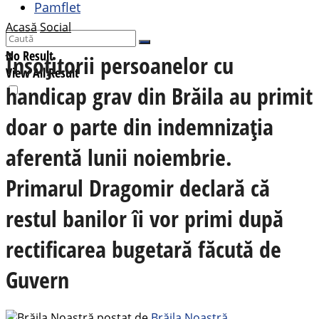
Pamflet
Acasă
Social
No Result
Însoțitorii persoanelor cu
View All Result
handicap grav din Brăila au primit
doar o parte din indemnizația
aferentă lunii noiembrie.
Primarul Dragomir declară că
restul banilor îi vor primi după
rectificarea bugetară făcută de
Guvern
postat de
Brăila Noastră