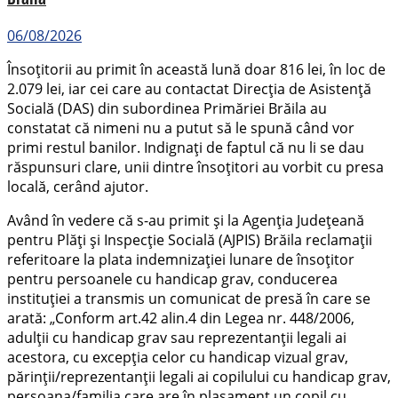
06/08/2026
Însoțitorii au primit în această lună doar 816 lei, în loc de
2.079 lei, iar cei care au contactat Direcția de Asistență
Socială (DAS) din subordinea Primăriei Brăila au
constatat că nimeni nu a putut să le spună când vor
primi restul banilor. Indignați de faptul că nu li se dau
răspunsuri clare, unii dintre însoțitori au vorbit cu presa
locală, cerând ajutor.
Având în vedere că s-au primit și la Agenția Județeană
pentru Plăți și Inspecție Socială (AJPIS) Brăila reclamații
referitoare la plata indemnizației lunare de însoțitor
pentru persoanele cu handicap grav, conducerea
instituției a transmis un comunicat de presă în care se
arată: „Conform art.42 alin.4 din Legea nr. 448/2006,
adulții cu handicap grav sau reprezentanții legali ai
acestora, cu excepția celor cu handicap vizual grav,
părinții/reprezentanții legali ai copilului cu handicap grav,
persoana/familia care are în plasament un copil cu