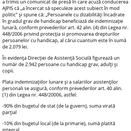
a trimis un comunicat de presă în care acuză conducerea
AJPIS că „a încercat să speculeze acest subiect în mod
politic” și spune că: „Persoanele cu dizabilități încadrate
în gradul grav de handicap beneficiază de indemnizație
lunară, conform prevederilor art. 42 alin. (4) din Legea nr.
448/2006 privind protecția si promovarea drepturilor
persoanelor cu handicap, al cărui cuantum este în sumă
de 2.079 lei.
În evidența Direcției de Asistență Socială figurează un
număr de 2.942 persoane cu handicap grav, adulți și
copii.
Plata indemnizațiilor lunare și a salariilor asistenților
personali se asigură, conform prevederilor art. 40 alin.
(1) din Legea nr. 448/20006, astfel:
-90% din bugetul de stat (de la guvern), suma virată
parțial
-10% din bugetul local (de la primarie), sumă platită
integral