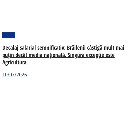
Social
Decalaj salarial semnificativ: Brăilenii câștigă mult mai
puțin decât media națională. Singura excepție este
Agricultura
10/07/2026