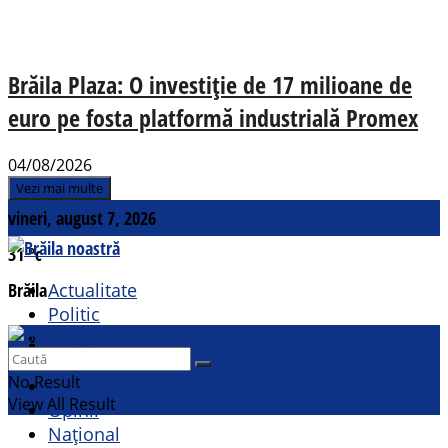
Brăila Plaza: O investiție de 17 milioane de
euro pe fosta platformă industrială Promex
04/08/2026
Vezi mai multe
vineri, august 7, 2026
31
°c
Brăila
Actualitate
Politic
Social
Contact
Sport
No Result
Cultural
View All Result
Opinii
Național