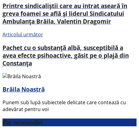
Printre sindicaliștii care au intrat aseară în
greva foamei se află și liderul Sindicatului
Ambulanța Brăila, Valentin Dragomir
Articolul următor
Pachet cu o substanță albă, susceptibilă a
avea efecte psihoactive, găsit pe o plajă din
Constanța
Brăila Noastră
Punem sub lupă subiectele delicate care contează cu
adevărat pentru voi
Alte recomandări