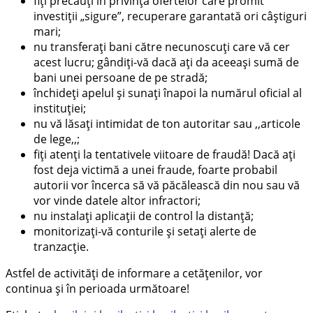
fiți precauți în privința ofertelor care promit
investiții „sigure”, recuperare garantată ori câștiguri
mari;
nu transferați bani către necunoscuți care vă cer
acest lucru; gândiți-vă dacă ați da aceeași sumă de
bani unei persoane de pe stradă;
închideți apelul și sunați înapoi la numărul oficial al
instituției;
nu vă lăsați intimidat de ton autoritar sau ,,articole
de lege,,;
fiți atenți la tentativele viitoare de fraudă! Dacă ați
fost deja victimă a unei fraude, foarte probabil
autorii vor încerca să vă păcălească din nou sau vă
vor vinde datele altor infractori;
nu instalați aplicații de control la distanță;
monitorizați-vă conturile și setați alerte de
tranzacție.
Astfel de activități de informare a cetățenilor, vor
continua și în perioada următoare!