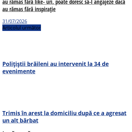
au rămas fără like- uri, poate doresc să-l angajeze dacă
au rămas fără inspirație
31/07/2026
Articolul următor
Polițiștii brăileni au intervenit la 34 de
evenimente
Trimis în arest la domiciliu după ce a agresat
un alt bărbat