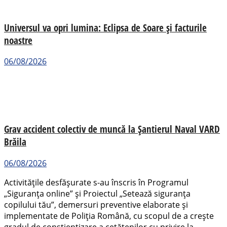
Universul va opri lumina: Eclipsa de Soare și facturile
noastre
06/08/2026
Grav accident colectiv de muncă la Șantierul Naval VARD
Brăila
06/08/2026
Activitățile desfășurate s-au înscris în Programul
„Siguranța online” și Proiectul „Setează siguranța
copilului tău”, demersuri preventive elaborate și
implementate de Poliția Română, cu scopul de a crește
gradul de conștientizare a cetățenilor cu privire la