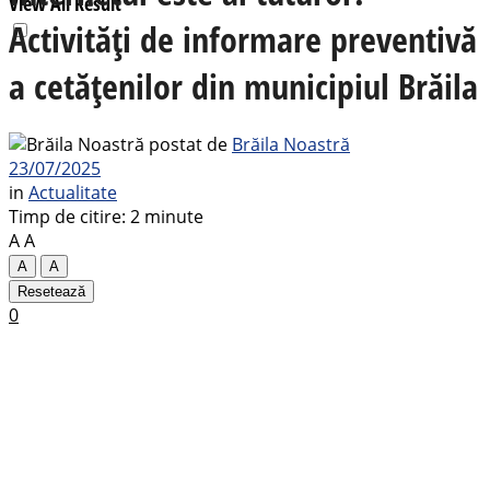
View All Result
Activități de informare preventivă
a cetățenilor din municipiul Brăila
postat de
Brăila Noastră
23/07/2025
in
Actualitate
Timp de citire: 2 minute
A
A
A
A
Resetează
0