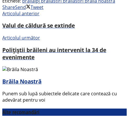
Etichete:
braila
ipj braila
stiri braila
stiri braila noastra
Share
Send
Tweet
Articolul anterior
Valul de căldură se extinde
Articolul următor
Polițiștii brăileni au intervenit la 34 de
evenimente
Brăila Noastră
Punem sub lupă subiectele delicate care contează cu
adevărat pentru voi
Alte recomandări