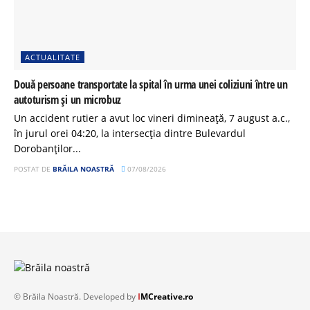
ACTUALITATE
Două persoane transportate la spital în urma unei coliziuni între un
autoturism și un microbuz
Un accident rutier a avut loc vineri dimineață, 7 august a.c.,
în jurul orei 04:20, la intersecția dintre Bulevardul
Dorobanților...
POSTAT DE
BRĂILA NOASTRĂ
07/08/2026
© Brăila Noastră. Developed by
I
MCreative.ro