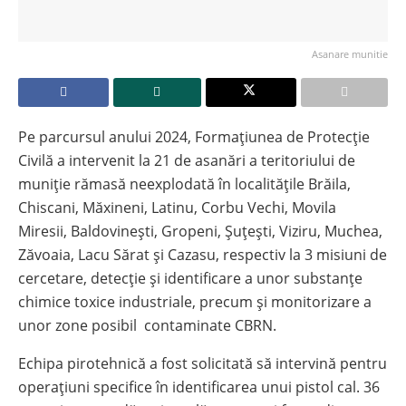
Asanare munitie
Pe parcursul anului 2024, Formaţiunea de Protecţie
Civilă a intervenit la 21 de asanări a teritoriului de
muniţie rămasă neexplodată în localităţile Brăila,
Chiscani, Măxineni, Latinu, Corbu Vechi, Movila
Miresii, Baldovinești, Gropeni, Șuțești, Viziru, Muchea,
Zăvoaia, Lacu Sărat şi Cazasu, respectiv la 3 misiuni de
cercetare, detecție și identificare a unor substanțe
chimice toxice industriale, precum și monitorizare a
unor zone posibil contaminate CBRN.
Echipa pirotehnică a fost solicitată să intervină pentru
operațiuni specifice în identificarea unui pistol cal. 36