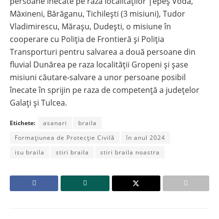
persoane înecate pe raza localităților Țepeș Vodă,
Măxineni, Bărăganu, Tichilești (3 misiuni), Tudor
Vladimirescu, Mărașu, Dudești, o misiune în
cooperare cu Poliția de Frontieră și Poliția
Transporturi pentru salvarea a două persoane din
fluvial Dunărea pe raza localității Gropeni și șase
misiuni căutare-salvare a unor persoane posibil
înecate în sprijin pe raza de competență a județelor
Galați și Tulcea.
Etichete:
asanari
braila
Formaţiunea de Protecţie Civilă
în anul 2024
isu braila
stiri braila
stiri braila noastra