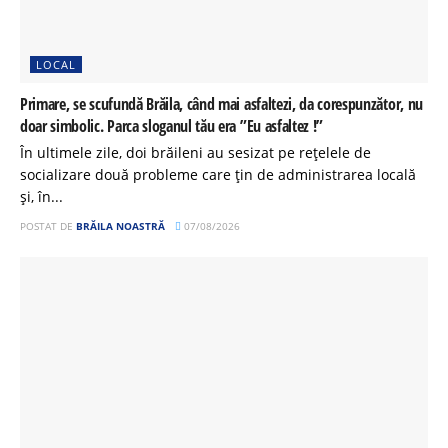
LOCAL
Primare, se scufundă Brăila, când mai asfaltezi, da corespunzător, nu
doar simbolic. Parca sloganul tău era ”Eu asfaltez !”
În ultimele zile, doi brăileni au sesizat pe rețelele de
socializare două probleme care țin de administrarea locală
și, în...
POSTAT DE
BRĂILA NOASTRĂ
07/08/2026