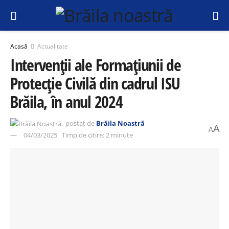
Acasă
Actualitate
Intervenții ale Formațiunii de
Protecție Civilă din cadrul ISU
Brăila, în anul 2024
postat de
Brăila Noastră
A
A
04/03/2025
Timp de citire: 2 minute