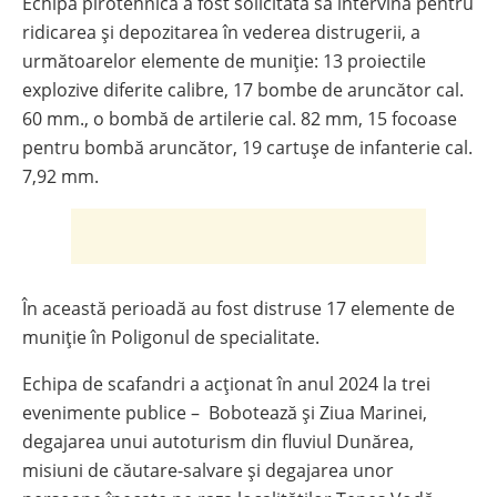
Echipa pirotehnică a fost solicitată să intervină pentru
ridicarea şi depozitarea în vederea distrugerii, a
următoarelor elemente de muniţie: 13 proiectile
explozive diferite calibre, 17 bombe de aruncător cal.
60 mm., o bombă de artilerie cal. 82 mm, 15 focoase
pentru bombă aruncător, 19 cartușe de infanterie cal.
7,92 mm.
În această perioadă au fost distruse 17 elemente de
muniţie în Poligonul de specialitate.
Echipa de scafandri a acționat în anul 2024 la trei
evenimente publice – Bobotează și Ziua Marinei,
degajarea unui autoturism din fluviul Dunărea,
misiuni de căutare-salvare și degajarea unor