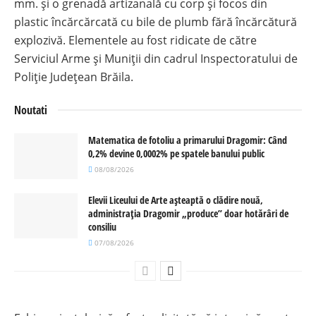
mm. și o grenadă artizanală cu corp și focos din
plastic încărcărcată cu bile de plumb fără încărcătură
explozivă. Elementele au fost ridicate de către
Serviciul Arme și Muniții din cadrul Inspectoratului de
Poliție Județean Brăila.
Noutati
Matematica de fotoliu a primarului Dragomir: Când
0,2% devine 0,0002% pe spatele banului public
08/08/2026
Elevii Liceului de Arte așteaptă o clădire nouă,
administrația Dragomir „produce” doar hotărâri de
consiliu
07/08/2026