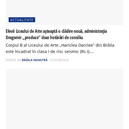
ACTUALITATE
Elevii Liceului de Arte așteaptă o clădire nouă, administrația
Dragomir „produce” doar hotărâri de consiliu
Corpul B al Liceului de Arte „Hariclea Darclee” din Brăila
este încadrat în clasa I de risc seismic (Rs I)....
POSTAT DE
BRĂILA NOASTRĂ
07/08/2026