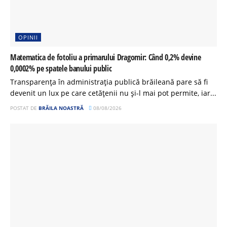
OPINII
Matematica de fotoliu a primarului Dragomir: Când 0,2% devine
0,0002% pe spatele banului public
Transparența în administrația publică brăileană pare să fi
devenit un lux pe care cetățenii nu și-l mai pot permite, iar...
POSTAT DE
BRĂILA NOASTRĂ
08/08/2026