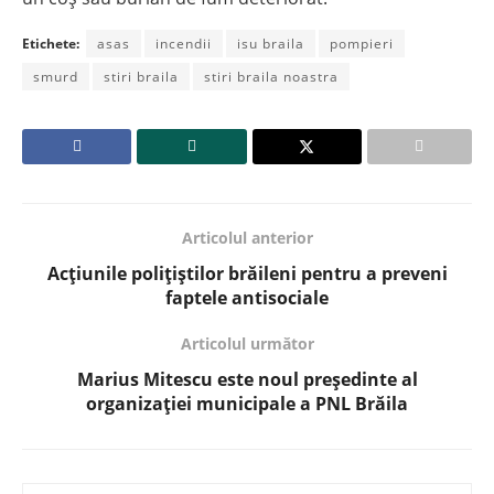
Etichete:
asas
incendii
isu braila
pompieri
smurd
stiri braila
stiri braila noastra
Articolul anterior
Acțiunile polițiștilor brăileni pentru a preveni
faptele antisociale
Articolul următor
Marius Mitescu este noul președinte al
organizației municipale a PNL Brăila