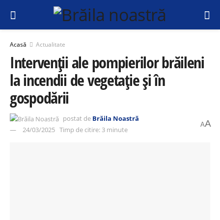
Acasă
Actualitate
Intervenții ale pompierilor brăileni
la incendii de vegetație și în
gospodării
postat de
Brăila Noastră
A
A
24/03/2025
Timp de citire: 3 minute