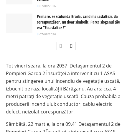
07/08/2026
Primare, se scufundă Brăila, când mai asfaltezi, da
corespunzător, nu doar simbolic. Parca sloganul tău
era ”Eu asfaltez !”
07/08/2026
Tot vineri seara, la ora 2037 Detașamentul 2 de
Pompieri Garda 2 Însurăței a intervenit cu 1 ASAS
pentru stingerea unui incendiu de vegetație uscată,
izbucnit pe raza localității Bărăganu. Au ars: cca. 4
metri pătrați de vegetație uscată. Cauza probabilă a
producerii incendiului: conductor, cablu electric
defect, neizolat corespunzător.
Sâmbătă, 22 martie, la ora 09.41 Detașamentul 2 de
Pompieri Garda 2 Însurăței a intervenit cu o ASAS