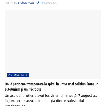
POSTAT DE
BRĂILA NOASTRĂ
07/08/2026
ACTUALITATE
Două persoane transportate la spital în urma unei coliziuni între un
autoturism și un microbuz
Un accident rutier a avut loc vineri dimineață, 7 august a.c.,
în jurul orei 04:20, la intersecția dintre Bulevardul
Dorobanților...