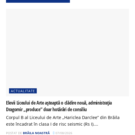
ACTUALITATE
Elevii Liceului de Arte așteaptă o clădire nouă, administrația
Dragomir „produce” doar hotărâri de consiliu
Corpul B al Liceului de Arte „Hariclea Darclee” din Brăila
este încadrat în clasa I de risc seismic (Rs I)....
POSTAT DE
BRĂILA NOASTRĂ
07/08/2026