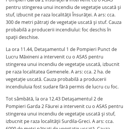
pentru stingerea unui incendiu de vegetație uscată și
stuf, izbucnit pe raza localității Însurăței. A ars: cca.
300 de metri pătrați de vegetație uscată și stuf. Cauza
probabilă a producerii incendiului: foc deschis în
spații deschise.
La ora 11.44, Detașamentul 1 de Pompieri Punct de
Lucru Măxineni a intervenit cu o ASAS pentru
stingerea unui incendiu de vegetație uscată, izbucnit
pe raza localitatea Gemenele. A ars: cca. 2 ha. de
vegetație uscată. Cauza probabilă a producerii
incendiuluia fost sudare fără permis de lucru cu foc.
Tot sâmbătă, la ora 12.43 Detașamentul 2 de
Pompieri Garda 2 Făurei a intervenit cu o ASAS pentru
stingerea unui incendiu de vegetație uscată și stuf,
izbucnit pe raza localității Surdila-Greci. A ars: cca.
6000 de metri pătrați de vegetație uscată. Cauza