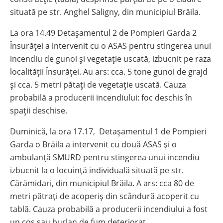
situată pe str. Anghel Saligny, din municipiul Brăila.
La ora 14.49 Detașamentul 2 de Pompieri Garda 2
Însurăței a intervenit cu o ASAS pentru stingerea unui
incendiu de gunoi și vegetație uscată, izbucnit pe raza
localității Însurăței. Au ars: cca. 5 tone gunoi de grajd
și cca. 5 metri pătați de vegetație uscată. Cauza
probabilă a producerii incendiului: foc deschis în
spații deschise.
Duminică, la ora 17.17, Detașamentul 1 de Pompieri
Garda o Brăila a intervenit cu două ASAS și o
ambulanță SMURD pentru stingerea unui incendiu
izbucnit la o locuință individuală situată pe str.
Cărămidari, din municipiul Brăila. A ars: cca 80 de
metri pătrați de acoperiș din scândură acoperit cu
tablă. Cauza probabilă a producerii incendiului a fost
un coș sau burlan de fum deteriorat.