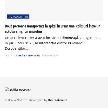
ACTUALITATE
Două persoane transportate la spital în urma unei coliziuni între un
autoturism și un microbuz
Un accident rutier a avut loc vineri dimineață, 7 august a.c.,
în jurul orei 04:20, la intersecția dintre Bulevardul
Dorobanților...
POSTAT DE
BRĂILA NOASTRĂ
07/08/2026
© Brăila Noastră. Developed by
I
MCreative.ro