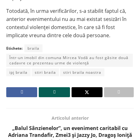
Totodată, în urma verificărilor, s-a stabilit faptul că,
anterior evenimentului nu au mai existat sesizări în
contextul violenței domestice, în care să fi fost
implicate vreuna dintre cele două persoane.
Etichete:
braila
Într-un imobil din comuna Mircea Vodă au fost găsite două
cadavre ce prezentau urme de violență
ipj braila
stiri braila
stiri braila noastra
Articolul anterior
„Balul Sânzienelor”, un eveniment caritabil cu
Adriana Trandafir, Zmei3 și Jazzy Jo, Dragoș Ioniță