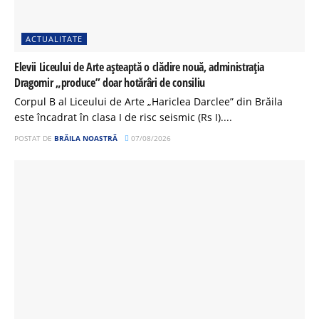
ACTUALITATE
Elevii Liceului de Arte așteaptă o clădire nouă, administrația
Dragomir „produce” doar hotărâri de consiliu
Corpul B al Liceului de Arte „Hariclea Darclee” din Brăila
este încadrat în clasa I de risc seismic (Rs I)....
POSTAT DE
BRĂILA NOASTRĂ
07/08/2026