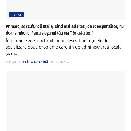
LOCAL
Primare, se scufundă Brăila, când mai asfaltezi, da corespunzător, nu
doar simbolic. Parca sloganul tău era ”Eu asfaltez !”
În ultimele zile, doi brăileni au sesizat pe rețelele de
socializare două probleme care țin de administrarea locală
și, în...
POSTAT DE
BRĂILA NOASTRĂ
07/08/2026