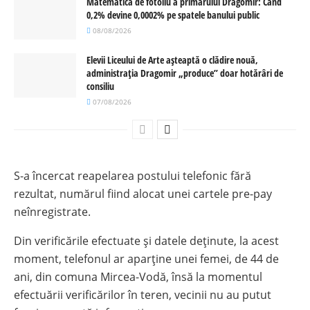
Matematica de fotoliu a primarului Dragomir: Când
0,2% devine 0,0002% pe spatele banului public
08/08/2026
Elevii Liceului de Arte așteaptă o clădire nouă,
administrația Dragomir „produce” doar hotărâri de
consiliu
07/08/2026
S-a încercat reapelarea postului telefonic fără
rezultat, numărul fiind alocat unei cartele pre-pay
neînregistrate.
Din verificările efectuate și datele deținute, la acest
moment, telefonul ar aparține unei femei, de 44 de
ani, din comuna Mircea-Vodă, însă la momentul
efectuării verificărilor în teren, vecinii nu au putut