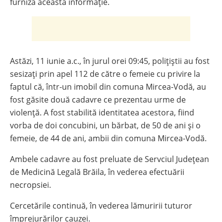
furniza această informație.
Astăzi, 11 iunie a.c., în jurul orei 09:45, polițiștii au fost
sesizați prin apel 112 de către o femeie cu privire la
faptul că, într-un imobil din comuna Mircea-Vodă, au
fost găsite două cadavre ce prezentau urme de
violență. A fost stabilită identitatea acestora, fiind
vorba de doi concubini, un bărbat, de 50 de ani și o
femeie, de 44 de ani, ambii din comuna Mircea-Vodă.
Ambele cadavre au fost preluate de Servciul Județean
de Medicină Legală Brăila, în vederea efectuării
necropsiei.
Cercetările continuă, în vederea lămuririi tuturor
împrejurărilor cauzei.