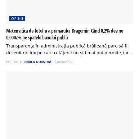
OPINII
Matematica de fotoliu a primarului Dragomir: Când 0,2% devine
0,0002% pe spatele banului public
Transparența în administrația publică brăileană pare să fi
devenit un lux pe care cetățenii nu și-l mai pot permite, iar...
POSTAT DE
BRĂILA NOASTRĂ
08/08/2026