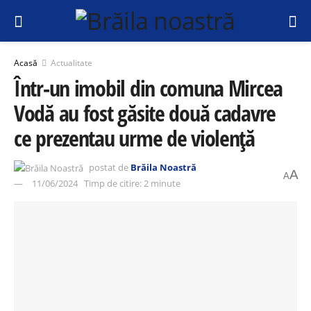
Acasă
Actualitate
Într-un imobil din comuna Mircea
Vodă au fost găsite două cadavre
ce prezentau urme de violență
postat de
Brăila Noastră
A
A
11/06/2024
Timp de citire: 2 minute