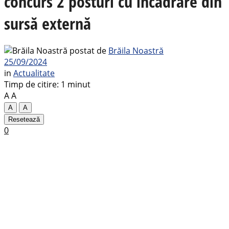
concurs 2 posturi cu încadrare din
sursă externă
postat de
Brăila Noastră
25/09/2024
in
Actualitate
Timp de citire: 1 minut
A
A
A
A
Resetează
0