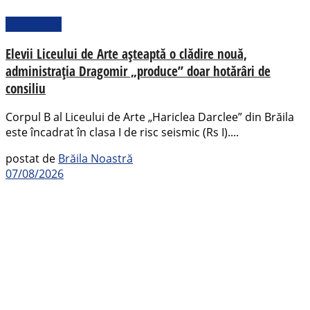
Actualitate
Elevii Liceului de Arte așteaptă o clădire nouă,
administrația Dragomir „produce” doar hotărâri de
consiliu
Corpul B al Liceului de Arte „Hariclea Darclee” din Brăila
este încadrat în clasa I de risc seismic (Rs I)....
postat de
Brăila Noastră
07/08/2026