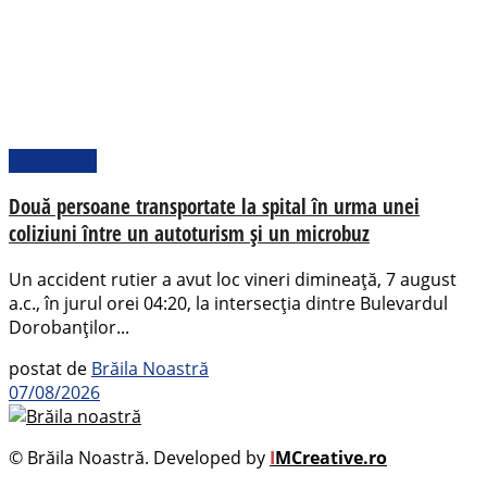
Actualitate
Două persoane transportate la spital în urma unei
coliziuni între un autoturism și un microbuz
Un accident rutier a avut loc vineri dimineață, 7 august
a.c., în jurul orei 04:20, la intersecția dintre Bulevardul
Dorobanților...
postat de
Brăila Noastră
07/08/2026
© Brăila Noastră. Developed by
I
MCreative.ro