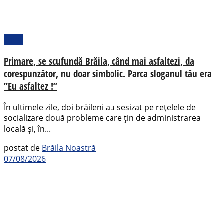
Local
Primare, se scufundă Brăila, când mai asfaltezi, da
corespunzător, nu doar simbolic. Parca sloganul tău era
”Eu asfaltez !”
În ultimele zile, doi brăileni au sesizat pe rețelele de
socializare două probleme care țin de administrarea
locală și, în...
postat de
Brăila Noastră
07/08/2026