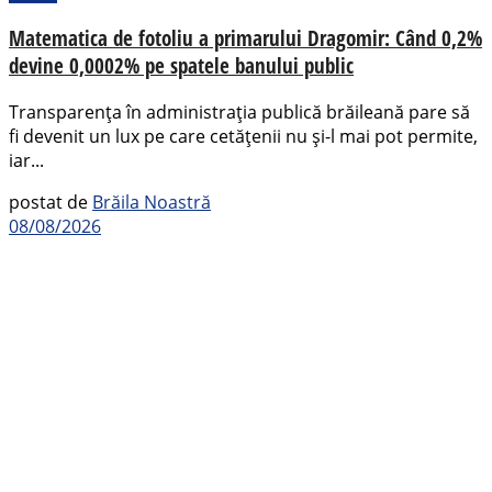
Matematica de fotoliu a primarului Dragomir: Când 0,2%
devine 0,0002% pe spatele banului public
Transparența în administrația publică brăileană pare să
fi devenit un lux pe care cetățenii nu și-l mai pot permite,
iar...
postat de
Brăila Noastră
08/08/2026