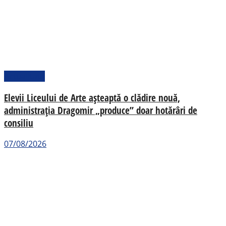
Actualitate
Elevii Liceului de Arte așteaptă o clădire nouă,
administrația Dragomir „produce” doar hotărâri de
consiliu
07/08/2026