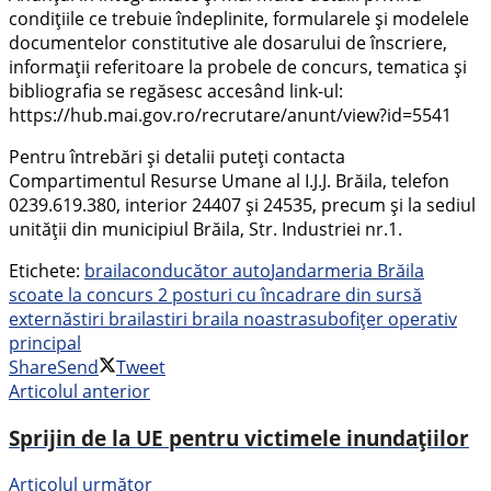
condițiile ce trebuie îndeplinite, formularele și modelele
documentelor constitutive ale dosarului de înscriere,
informații referitoare la probele de concurs, tematica și
bibliografia se regăsesc accesând link-ul:
https://hub.mai.gov.ro/recrutare/anunt/view?id=5541
Pentru întrebări și detalii puteți contacta
Compartimentul Resurse Umane al I.J.J. Brăila, telefon
0239.619.380, interior 24407 și 24535, precum și la sediul
unității din municipiul Brăila, Str. Industriei nr.1.
Etichete:
braila
conducător auto
Jandarmeria Brăila
scoate la concurs 2 posturi cu încadrare din sursă
externă
stiri braila
stiri braila noastra
subofițer operativ
principal
Share
Send
Tweet
Articolul anterior
Sprijin de la UE pentru victimele inundațiilor
Articolul următor