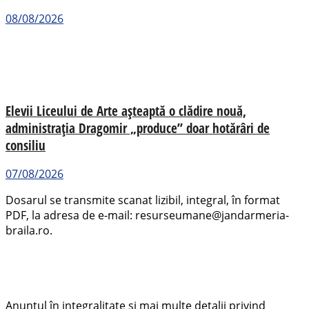
08/08/2026
Elevii Liceului de Arte așteaptă o clădire nouă,
administrația Dragomir „produce” doar hotărâri de
consiliu
07/08/2026
Dosarul se transmite scanat lizibil, integral, în format
PDF, la adresa de e-mail: resurseumane@jandarmeria-
braila.ro.
Anunțul în integralitate și mai multe detalii privind