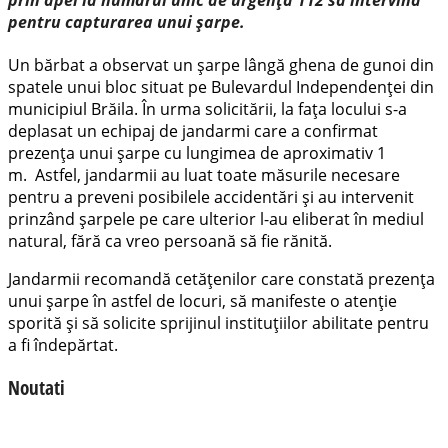
pentru capturarea unui șarpe.
Un bărbat a observat un șarpe lângă ghena de gunoi din
spatele unui bloc situat pe Bulevardul Independenței din
municipiul Brăila. În urma solicitării, la fața locului s-a
deplasat un echipaj de jandarmi care a confirmat
prezența unui șarpe cu lungimea de aproximativ 1
m. Astfel, jandarmii au luat toate măsurile necesare
pentru a preveni posibilele accidentări și au intervenit
prinzând șarpele pe care ulterior l-au eliberat în mediul
natural, fără ca vreo persoană să fie rănită.
Jandarmii recomandă cetățenilor care constată prezența
unui șarpe în astfel de locuri, să manifeste o atenție
sporită și să solicite sprijinul instituțiilor abilitate pentru
a fi îndepărtat.
Noutati