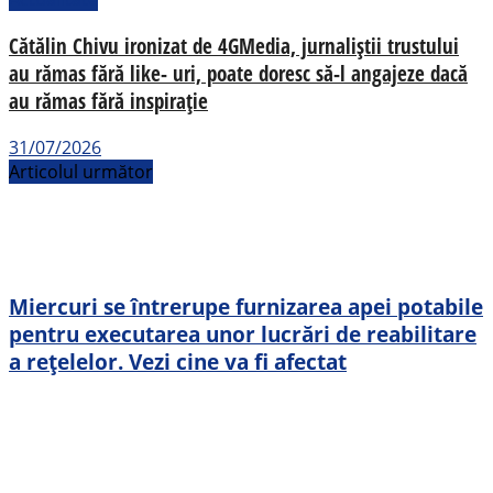
Cătălin Chivu ironizat de 4GMedia, jurnaliștii trustului
au rămas fără like- uri, poate doresc să-l angajeze dacă
au rămas fără inspirație
31/07/2026
Articolul următor
Miercuri se întrerupe furnizarea apei potabile
pentru executarea unor lucrări de reabilitare
a rețelelor. Vezi cine va fi afectat