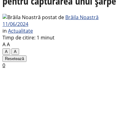
pentru capturarea unui șarpe
postat de
Brăila Noastră
11/06/2024
in
Actualitate
Timp de citire: 1 minut
A
A
A
A
Resetează
0