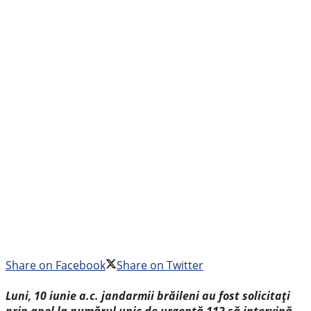
Share on Facebook
Share on Twitter
Luni,
10 iunie a.c. jandarmii brăileni au fost solicitați
prin apel la numărul unic de urgență 112 să intervină