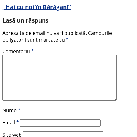
„Hai cu noi în Bărăgan!“
Lasă un răspuns
Adresa ta de email nu va fi publicată.
Câmpurile
obligatorii sunt marcate cu
*
Comentariu
*
Nume
*
Email
*
Site web