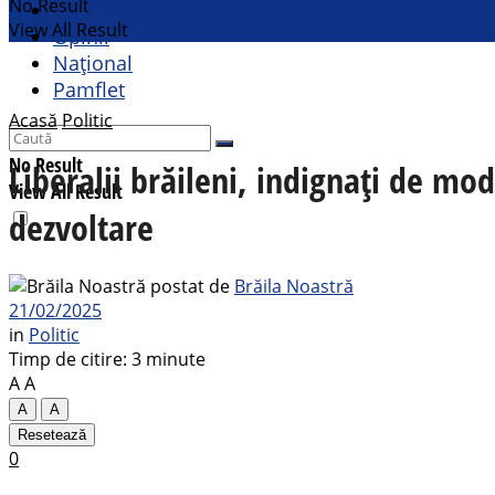
No Result
Cultural
View All Result
Opinii
Național
Pamflet
Acasă
Politic
No Result
Liberalii brăileni, indignați de mod
View All Result
dezvoltare
postat de
Brăila Noastră
21/02/2025
in
Politic
Timp de citire: 3 minute
A
A
A
A
Resetează
0