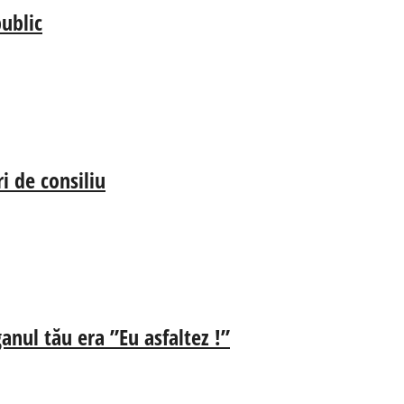
ublic
i de consiliu
anul tău era ”Eu asfaltez !”