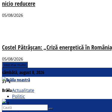
nicio reducere
05/08/2026
Costel Pătrășcan: „Criză energetică în România,
05/08/2026
Vezi mai multe
sâmbătă, august 8, 2026
31
°c
Brăila
Actualitate
Politic
Social
Contact
Sport