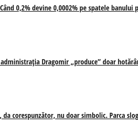
 Când 0,2% devine 0,0002% pe spatele banului p
ă, administrația Dragomir „produce” doar hotărâr
, da corespunzător, nu doar simbolic. Parca slog