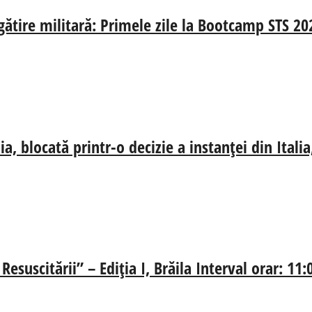
egătire militară: Primele zile la Bootcamp STS 20
, blocată printr-o decizie a instanței din Ital
esuscitării” – Ediția I, Brăila Interval orar: 11