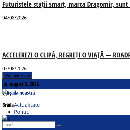
Futuristele stații smart, marca Dragomir, sunt u
04/08/2026
ACCELEREZI O CLIPĂ, REGREȚI O VIAȚĂ — ROADPOL
03/08/2026
Vezi mai multe
joi, august 6, 2026
31
°c
Brăila
Actualitate
Politic
Social
Contact
Sport