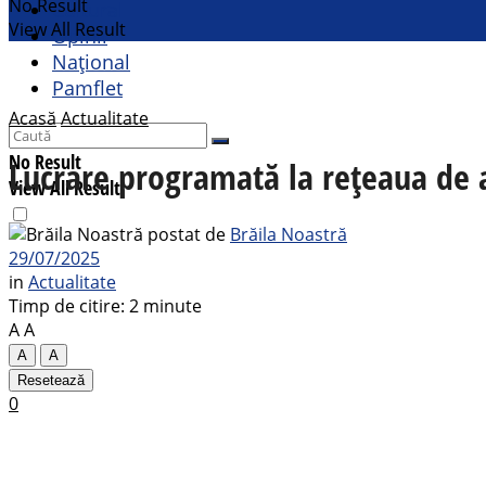
No Result
Cultural
View All Result
Opinii
Național
Pamflet
Acasă
Actualitate
No Result
Lucrare programată la rețeaua de a
View All Result
postat de
Brăila Noastră
29/07/2025
in
Actualitate
Timp de citire: 2 minute
A
A
A
A
Resetează
0