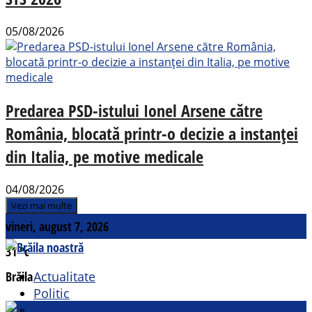
05/08/2026
Predarea PSD-istului Ionel Arsene către
România, blocată printr-o decizie a instanței
din Italia, pe motive medicale
04/08/2026
Vezi mai multe
vineri, august 7, 2026
31
°c
Brăila
Actualitate
Politic
Social