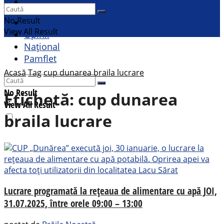
Contact
Sport
No Result
Cultural
View All Result
Opinii
Național
Pamflet
Acasă
Tag
cup dunarea braila lucrare
No Result
Etichetă:
cup dunarea
View All Result
braila lucrare
Lucrare programată la rețeaua de alimentare cu apă JOI,
31.07.2025, între orele 09:00 – 13:00