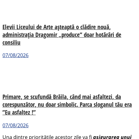
Elevii Liceului de Arte așteaptă o clădire nouă,
administrația Dragomir „produce” doar hotărâri de
consiliu
07/08/2026
Primare, se scufundă Brăila, când mai asfaltezi, da
corespunzător, nu doar simbolic. Parca sloganul tău era
”Eu asfaltez !”
07/08/2026
Una dintre prioritățile acestor zile va fi
asigurarea unui