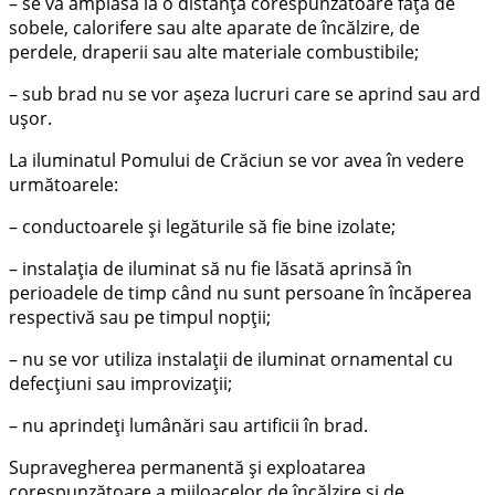
– se va amplasa la o distanţă corespunzătoare faţă de
sobele, calorifere sau alte aparate de încălzire, de
perdele, draperii sau alte materiale combustibile;
– sub brad nu se vor aşeza lucruri care se aprind sau ard
uşor.
La iluminatul Pomului de Crăciun se vor avea în vedere
următoarele:
– conductoarele şi legăturile să fie bine izolate;
– instalaţia de iluminat să nu fie lăsată aprinsă în
perioadele de timp când nu sunt persoane în încăperea
respectivă sau pe timpul nopţii;
– nu se vor utiliza instalații de iluminat ornamental cu
defecțiuni sau improvizații;
– nu aprindeți lumânări sau artificii în brad.
Supravegherea permanentă și exploatarea
corespunzătoare a mijloacelor de încălzire și de