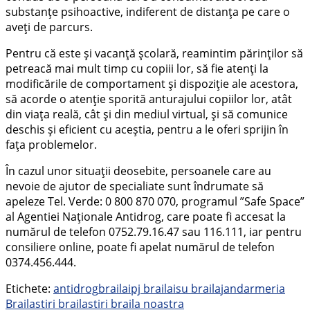
substanţe psihoactive, indiferent de distanța pe care o
aveți de parcurs.
Pentru că este și vacanță școlară, reamintim părinţilor să
petreacă mai mult timp cu copiii lor, să fie atenţi la
modificările de comportament şi dispoziție ale acestora,
să acorde o atenţie sporită anturajului copiilor lor, atât
din viața reală, cât și din mediul virtual, și să comunice
deschis și eficient cu aceștia, pentru a le oferi sprijin în
fața problemelor.
În cazul unor situații deosebite, persoanele care au
nevoie de ajutor de specialiate sunt îndrumate să
apeleze Tel. Verde: 0 800 870 070, programul ”Safe Space”
al Agentiei Naţionale Antidrog, care poate fi accesat la
numărul de telefon 0752.79.16.47 sau 116.111, iar pentru
consiliere online, poate fi apelat numărul de telefon
0374.456.444.
Etichete:
antidrog
braila
ipj braila
isu braila
jandarmeria
Braila
stiri braila
stiri braila noastra