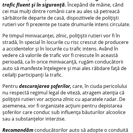
trafic fluent și în siguranță.
Începând de mâine, când
cei mai mulți dintre românii care au ales să petreacă
sărbătorile departe de casă, dispozitivele de polițiști
rutieri vor fi prezente pe toate drumurile intens circulate.
Pe timpul minivacanței, zilnic, polițiștii rutieri vor fi în
stradă, în special în locurile cu risc crescut de producere
a accidentelor și în locurile cu trafic intens. Având în
vedere că valorile de trafic vor fi crescute în această
perioadă, ca în orice minivacanță, rugăm conducătorii
auto să manifeste înțelegere și mai ales răbdare față de
ceilalți participanți la trafic.
Pentru
descurajarea șoferilor,
care, în ciuda pericolului
nu respectă regimul legal de viteză, atragem atenția că
polițiștii rutieri vor acționa zilnic cu aparatele radar. De
asemenea, vor fi organizate acțiuni pentru depistarea
șoferilor care conduc sub influența băuturilor alcoolice
sau a substanțelor interzise.
Recomandăm
conducătorilor auto să adopte o conduită