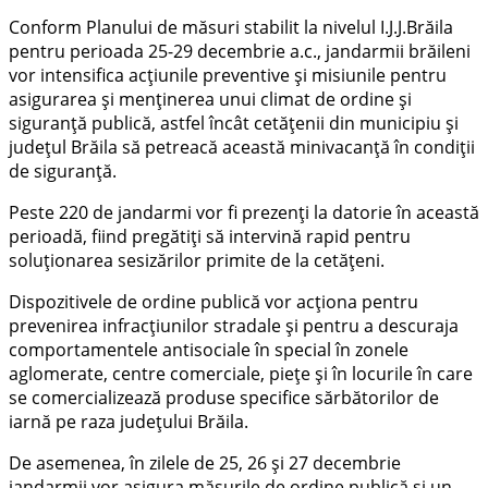
Conform Planului de măsuri stabilit la nivelul I.J.J.Brăila
pentru perioada 25-29 decembrie a.c., jandarmii brăileni
vor intensifica acţiunile preventive şi misiunile pentru
asigurarea şi menţinerea unui climat de ordine şi
siguranţă publică, astfel încât cetăţenii din municipiu și
judeţul Brăila să petreacă această minivacanță în condiții
de siguranță.
Peste 220 de jandarmi vor fi prezenți la datorie în această
perioadă, fiind pregătiți să intervină rapid pentru
soluţionarea sesizărilor primite de la cetăţeni.
Dispozitivele de ordine publică vor acţiona pentru
prevenirea infracțiunilor stradale și pentru a descuraja
comportamentele antisociale în special în zonele
aglomerate, centre comerciale, piețe şi în locurile în care
se comercializează produse specifice sărbătorilor de
iarnă pe raza județului Brăila.
De asemenea, în zilele de 25, 26 și 27 decembrie
jandarmii vor asigura măsurile de ordine publică și un