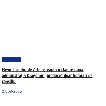
Actualitate
Elevii Liceului de Arte așteaptă o clădire nouă,
administrația Dragomir „produce” doar hotărâri de
consiliu
07/08/2026