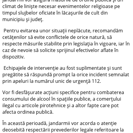
climat de liniște necesar evenimentelor religioase pe
timpul slujbelor oficiate în lăcașurile de cult din
municipiu și județ.
Pentru evitarea unor situaţii neplăcute, recomandăm
cetățenilor să evite conflictele de orice natură, să
respecte măsurile stabilite prin legislația în vigoare, iar în
caz de nevoie să solicite sprijinul efectivelor aflate în
dispozitiv.
Echipajele de intervenție au fost suplimentate și sunt
pregătite să răspundă prompt la orice incident semnalat
prin apeluri la numărul unic de urgență 112.
Vor fi desfășurate acțiuni specifice pentru combaterea
consumului de alcool în spațiile publice, a comerțului
ilegal cu articole pirotehnice și a altor fapte care pot
afecta ordinea publică.
În această perioadă, jandarmii vor acorda o atenție
deosebită respectării prevederilor legale referitoare la