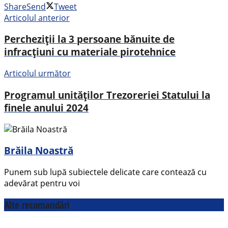
Share
Send
Tweet
Articolul anterior
Percheziții la 3 persoane bănuite de
infracțiuni cu materiale pirotehnice
Articolul următor
Programul unităților Trezoreriei Statului la
finele anului 2024
Brăila Noastră
Punem sub lupă subiectele delicate care contează cu
adevărat pentru voi
Alte recomandări