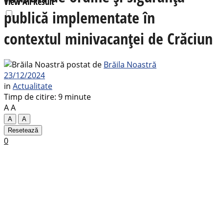
View All Result
publică implementate în
contextul minivacanței de Crăciun
postat de
Brăila Noastră
23/12/2024
in
Actualitate
Timp de citire: 9 minute
A
A
A
A
Resetează
0