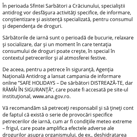
În perioada Sfintei Sarbători a Crăciunului, specialiștii
antidrog vor desfășura activități specifice, de informare,
conștientizare şi asistență specializată, pentru consumul
şi dependența de droguri.
Sărbătorile de iarnă sunt o perioadă de bucurie, relaxare
și socializare, dar și un moment în care tentația
consumului de droguri poate crește, în special în
contextul petrecerilor și al atmosferei festive.
De aceea, pentru a petrece în siguranță, Agenția
Națională Antidrog a lansat campania de informare
online ”SAFE HOLIDAYS – De sărbători DISTREAZĂ-TE, dar
RĂMÂI ÎN SIGURANȚĂ”, care poate fi accesată pe site-ul
instituțional, www.ana.gov.ro.
Vă recomandăm să petreceți responsabil și să țineți cont
de faptul că există o serie de provocări specifice
petrecerilor de iarnă, cum ar fi condițiile meteo extreme
– frigul, care poate amplifica efectele adverse ale
drogurilor asupra organismului, de ex., deshidratarea