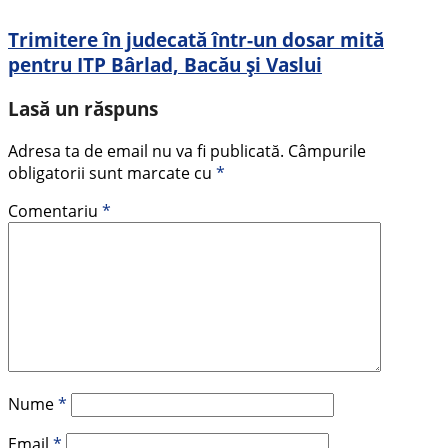
Trimitere în judecată într-un dosar mită
pentru ITP Bârlad, Bacău și Vaslui
Lasă un răspuns
Adresa ta de email nu va fi publicată.
Câmpurile
obligatorii sunt marcate cu
*
Comentariu
*
Nume
*
Email
*