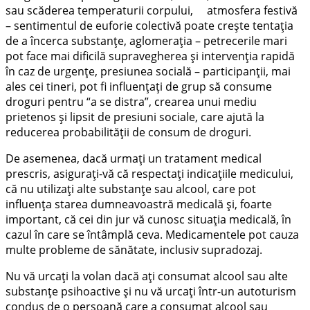
sau scăderea temperaturii corpului, atmosfera festivă
– sentimentul de euforie colectivă poate crește tentația
de a încerca substanțe, aglomerația – petrecerile mari
pot face mai dificilă supravegherea și intervenția rapidă
în caz de urgențe, presiunea socială – participanții, mai
ales cei tineri, pot fi influențați de grup să consume
droguri pentru “a se distra”, crearea unui mediu
prietenos și lipsit de presiuni sociale, care ajută la
reducerea probabilității de consum de droguri.
De asemenea, dacă urmați un tratament medical
prescris, asigurați-vă că respectați indicațiile medicului,
că nu utilizați alte substanţe sau alcool, care pot
influența starea dumneavoastră medicală şi, foarte
important, că cei din jur vă cunosc situaţia medicală, în
cazul în care se întâmplă ceva. Medicamentele pot cauza
multe probleme de sănătate, inclusiv supradozaj.
Nu vă urcați la volan dacă ați consumat alcool sau alte
substanţe psihoactive şi nu vă urcați într-un autoturism
condus de o persoană care a consumat alcool sau