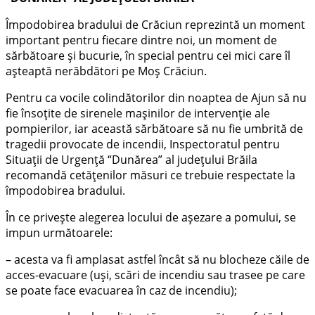
Împodobirea bradului de Crăciun reprezintă un moment
important pentru fiecare dintre noi, un moment de
sărbătoare şi bucurie, în special pentru cei mici care îl
aşteaptă nerăbdători pe Moş Crăciun.
Pentru ca vocile colindătorilor din noaptea de Ajun să nu
fie însoțite de sirenele mașinilor de intervenție ale
pompierilor, iar această sărbătoare să nu fie umbrită de
tragedii provocate de incendii, Inspectoratul pentru
Situații de Urgență “Dunărea” al județului Brăila
recomandă cetățenilor măsuri ce trebuie respectate la
împodobirea bradului.
În ce priveşte alegerea locului de aşezare a pomului, se
impun următoarele:
– acesta va fi amplasat astfel încât să nu blocheze căile de
acces-evacuare (uşi, scări de incendiu sau trasee pe care
se poate face evacuarea în caz de incendiu);