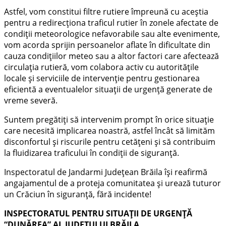
Astfel, vom constitui filtre rutiere împreună cu aceștia
pentru a redirecționa traficul rutier în zonele afectate de
condiții meteorologice nefavorabile sau alte evenimente,
vom acorda sprijin persoanelor aflate în dificultate din
cauza condițiilor meteo sau a altor factori care afectează
circulația rutieră, vom colabora activ cu autoritățile
locale și serviciile de intervenție pentru gestionarea
eficientă a eventualelor situații de urgență generate de
vreme severă.
Suntem pregătiți să intervenim prompt în orice situație
care necesită implicarea noastră, astfel încât să limităm
disconfortul și riscurile pentru cetățeni și să contribuim
la fluidizarea traficului în condiții de siguranță.
Inspectoratul de Jandarmi Județean Brăila își reafirmă
angajamentul de a proteja comunitatea și urează tuturor
un Crăciun în siguranță, fără incidente!
INSPECTORATUL PENTRU SITUAȚII DE URGENȚĂ
“DUNĂREA” AL JUDEȚULUI BRĂILA