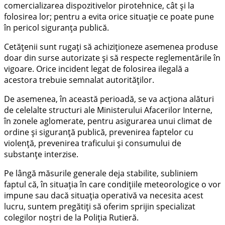
comercializarea dispozitivelor pirotehnice, cât și la
folosirea lor; pentru a evita orice situație ce poate pune
în pericol siguranța publică.
Cetățenii sunt rugați să achiziționeze asemenea produse
doar din surse autorizate și să respecte reglementările în
vigoare. Orice incident legat de folosirea ilegală a
acestora trebuie semnalat autorităților.
De asemenea, în această perioadă, se va acționa alături
de celelalte structuri ale Ministerului Afacerilor Interne,
în zonele aglomerate, pentru asigurarea unui climat de
ordine și siguranță publică, prevenirea faptelor cu
violență, prevenirea traficului și consumului de
substanțe interzise.
Pe lângă măsurile generale deja stabilite, subliniem
faptul că, în situația în care condițiile meteorologice o vor
impune sau dacă situația operativă va necesita acest
lucru, suntem pregătiți să oferim sprijin specializat
colegilor noștri de la Poliția Rutieră.