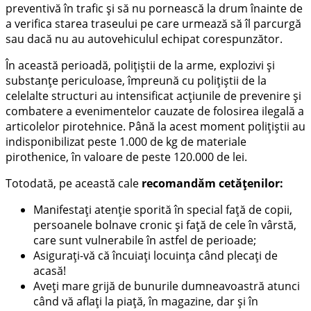
preventivă în trafic și să nu pornească la drum înainte de
a verifica starea traseului pe care urmează să îl parcurgă
sau dacă nu au autovehiculul echipat corespunzător.
În această perioadă, polițiștii de la arme, explozivi și
substanțe periculoase, împreună cu polițiștii de la
celelalte structuri au intensificat acțiunile de prevenire și
combatere a evenimentelor cauzate de folosirea ilegală a
articolelor pirotehnice. Până la acest moment polițiștii au
indisponibilizat peste 1.000 de kg de materiale
pirothenice, în valoare de peste 120.000 de lei.
Totodată, pe această cale
recomandăm cetățenilor:
Manifestați atenție sporită în special față de copii,
persoanele bolnave cronic și față de cele în vârstă,
care sunt vulnerabile în astfel de perioade;
Asigurați-vă că încuiați locuința când plecați de
acasă!
Aveți mare grijă de bunurile dumneavoastră atunci
când vă aflați la piață, în magazine, dar și în