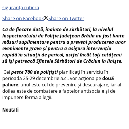
siguranță rutieră
Share on Facebook
Share on Twitter
Ca de fiecare dată, înainte de sărbători, la nivelul
Inspectoratului de Poliție Județean Brăila au fost luate
măsuri suplimentare pentru a preveni producerea unor
evenimente grave și pentru a asigura intervenția
rapidă în situații de pericol,
astfel încât toţi cetăţenii
să îşi petreacă Sfintele Sărbători de Crăciun în linişte.
Cei
peste 780 de polițiști
planificați în serviciu în
perioada 25-29 decembrie a.c., vor acționa pe
două
paliere
: unul este cel de prevenire și descurajare, iar al
doilea este de combatere a faptelor antisociale și de
impunere fermă a legii.
Noutati