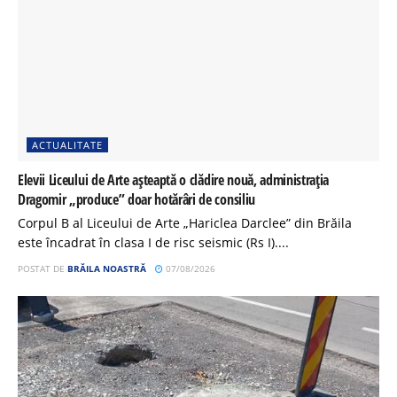
ACTUALITATE
Elevii Liceului de Arte așteaptă o clădire nouă, administrația
Dragomir „produce” doar hotărâri de consiliu
Corpul B al Liceului de Arte „Hariclea Darclee” din Brăila
este încadrat în clasa I de risc seismic (Rs I)....
POSTAT DE
BRĂILA NOASTRĂ
07/08/2026