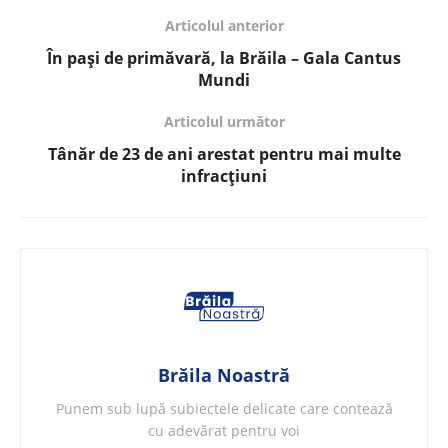
Articolul anterior
În pași de primăvară, la Brăila – Gala Cantus
Mundi
Articolul următor
Tânăr de 23 de ani arestat pentru mai multe
infracțiuni
Brăila Noastră
Punem sub lupă subiectele delicate care contează
cu adevărat pentru voi