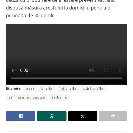
cauză cu propunere de arestare preventivă, fiind
dispusă măsura arestului la domiciliu pentru o
perioadă de 30 de zile.
Etichete:
aest
braila
ipj braila
stiri braila
stiri braila noastra
talharie