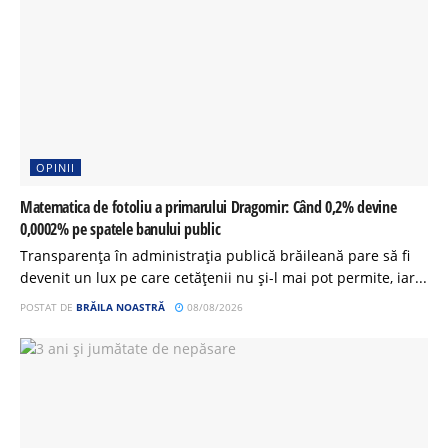
OPINII
Matematica de fotoliu a primarului Dragomir: Când 0,2% devine
0,0002% pe spatele banului public
Transparența în administrația publică brăileană pare să fi
devenit un lux pe care cetățenii nu și-l mai pot permite, iar...
POSTAT DE
BRĂILA NOASTRĂ
08/08/2026