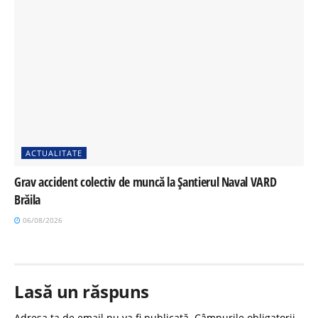
ACTUALITATE
Grav accident colectiv de muncă la Șantierul Naval VARD
Brăila
06/08/2026
Lasă un răspuns
Adresa ta de email nu va fi publicată.
Câmpurile obligatorii