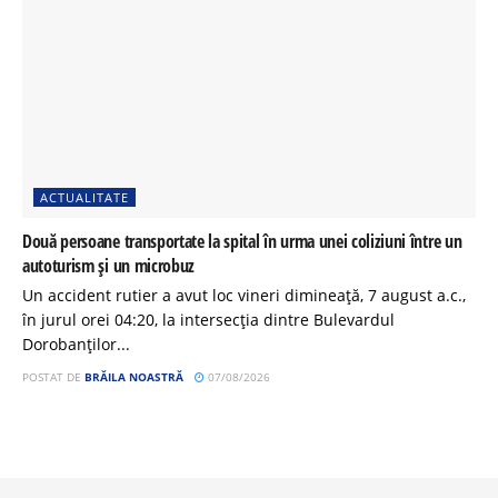
ACTUALITATE
Două persoane transportate la spital în urma unei coliziuni între un
autoturism și un microbuz
Un accident rutier a avut loc vineri dimineață, 7 august a.c.,
în jurul orei 04:20, la intersecția dintre Bulevardul
Dorobanților...
POSTAT DE
BRĂILA NOASTRĂ
07/08/2026