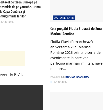
pectacol pe teren, sincope pe
ransmisie de pe youtube. Prima
 la Cupa Dunărea și
emulțumirile fanilor
ACTUALITATE
06/08/2026
Ce a pregătit Flotila Fluvială de Ziua
Marinei Române
Flotila Fluvială marchează
aniversarea Zilei Marinei
Române 2026 printr-o serie de
evenimente la care vor
participa marinari militari, nave
militare...
eventiv Brăila.
POSTAT DE
BRĂILA NOASTRĂ
06/08/2026