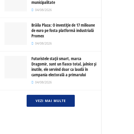
municipalitate
04/08/2026
Brăila Plaza: O investiție de 17 milioane
de euro pe fosta platformă industrială
Promex
04/08/2026
Futuristele stații smart, marca
Dragomir, sunt un fiasco total, jalnice și
inutile, ele servind doar ca laudă în
campania electorală a primarului
04/08/2026
VEZI MAI MULTE