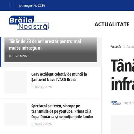
joi, august 6, 2026
ULTIMELE
TRENDING
ACTUALITATE
Tânăr de 23 de ani arestat pentru mai
Acasă
Actu
multe infracțiuni
05/03/2025
Tân
Grav accident colectiv de muncă la
infr
Șantierul Naval VARD Brăila
06/08/2026
posta
Spectacol pe teren, sincope pe
transmisie de pe youtube. Prima zi la
Cupa Dunărea și nemulțumirile fanilor
06/08/2026