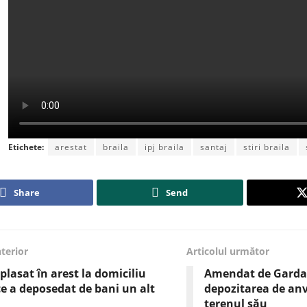
Etichete:
arestat
braila
ipj braila
santaj
stiri braila
Share
Send
nterior
Articolul următor
plasat în arest la domiciliu
Amendat de Garda
e a deposedat de bani un alt
depozitarea de an
terenul său