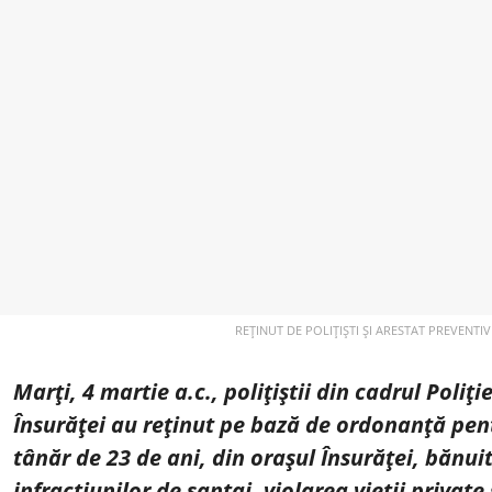
REȚINUT DE POLIȚIȘTI ȘI ARESTAT PREVENTI
Marți, 4 martie a.c., polițiștii din cadrul Poliți
Însurăței au reținut pe bază de ordonanță pen
tânăr de 23 de ani, din orașul Însurăței, bănui
infracțiunilor de șantaj, violarea vieții private