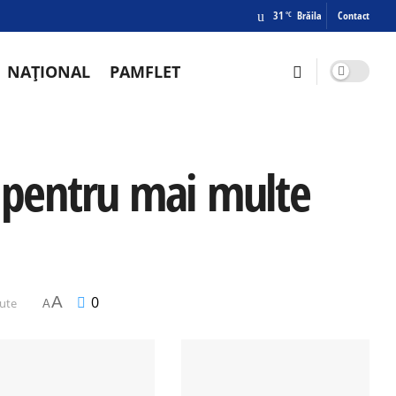
31
Brăila
Contact
°C
NAȚIONAL
PAMFLET
t pentru mai multe
A
0
nute
A