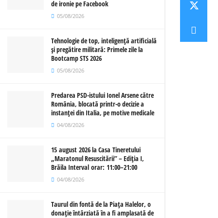
de ironie pe Facebook
05/08/2026
Tehnologie de top, inteligență artificială
și pregătire militară: Primele zile la
Bootcamp STS 2026
05/08/2026
Predarea PSD-istului Ionel Arsene către
România, blocată printr-o decizie a
instanței din Italia, pe motive medicale
04/08/2026
15 august 2026 la Casa Tineretului
„Maratonul Resuscitării” – Ediția I,
Brăila Interval orar: 11:00–21:00
04/08/2026
Taurul din fontă de la Piața Halelor, o
donație întârziată în a fi amplasată de