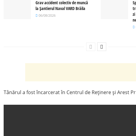
Grav accident colectiv de muncă
S
la Șantierul Naval VARD Brăila
t
zi
06/08/2026
n
Tânărul a fost încarcerat în Centrul de Reținere și Arest Pr