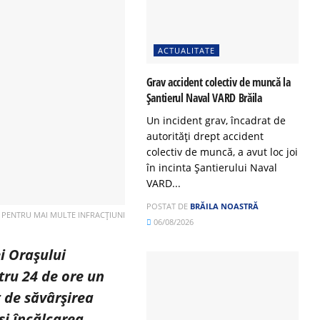
ACTUALITATE
Grav accident colectiv de muncă la
Șantierul Naval VARD Brăila
Un incident grav, încadrat de
autorități drept accident
colectiv de muncă, a avut loc joi
în incinta Șantierului Naval
VARD...
POSTAT DE
BRĂILA NOASTRĂ
V PENTRU MAI MULTE INFRACȚIUNI
06/08/2026
ei Orașului
tru 24 de ore un
t de săvârșirea
 și încălcarea