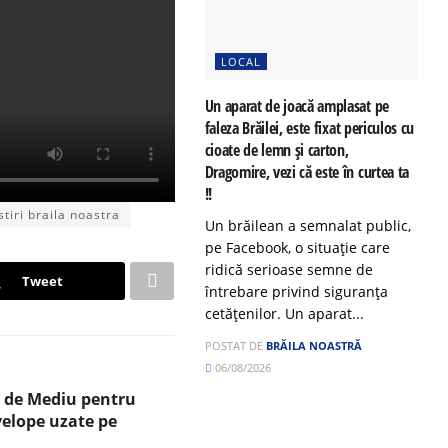
LOCAL
Un aparat de joacă amplasat pe
faleza Brăilei, este fixat periculos cu
cioate de lemn și carton,
Dragomire, vezi că este în curtea ta
!!
stiri braila noastra
Un brăilean a semnalat public,
pe Facebook, o situație care
ridică serioase semne de
Tweet
întrebare privind siguranța
cetățenilor. Un aparat...
POSTAT DE
BRĂILA NOASTRĂ
06/08/2026
 de Mediu pentru
velope uzate pe