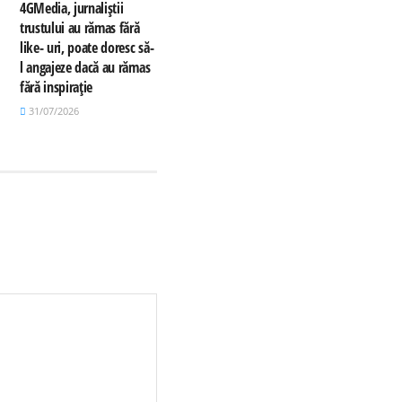
4GMedia, jurnaliștii
trustului au rămas fără
like- uri, poate doresc să-
l angajeze dacă au rămas
fără inspirație
31/07/2026