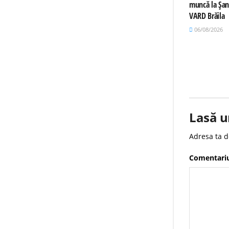
muncă la Șan
VARD Brăila
06/08/2026
Lasă u
Adresa ta d
Comentari