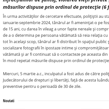
măsurilor dispuse prin ordinul de protecție (6 
În urma activităților de cercetare efectuate, polițiștii au st
ianuarie-septembrie 2024, tânărul ar fi amenințat-o pe fos
de 15 ani, cu darea în vileag a unor fapte nereale și comp
de a o determina pe persoana vătămată să reia relația cu
tot în același scop, tânărul ar fi distribuit în spațiul public 
socializare fotografii în ipostaze intime și compromițăto
vătămată și ar fi continuat să o contacteze pe aceasta din
în mod repetat măsurile dispuse prin ordinul de protecți
Miercuri, 5 martie a.c., inculpatul a fost adus de către poliți
Judecătorului de drepturi și libertăți, față de acesta luân
preventive pentru o perioadă de 30 de zile.
Noutati