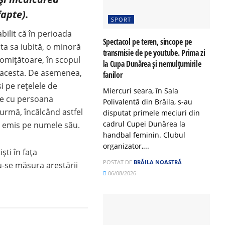
fapte).
SPORT
abilit că în perioada
Spectacol pe teren, sincope pe
ta sa iubită, o minoră
transmisie de pe youtube. Prima zi
romițătoare, în scopul
la Cupa Dunărea și nemulțumirile
 acesta. De asemenea,
fanilor
și pe rețelele de
Miercuri seara, în Sala
are cu persoana
Polivalentă din Brăila, s-au
 urmă, încălcând astfel
disputat primele meciuri din
cadrul Cupei Dunărea la
e emis pe numele său.
handbal feminin. Clubul
organizator,...
ști în fața
POSTAT DE
BRĂILA NOASTRĂ
du-se măsura arestării
06/08/2026