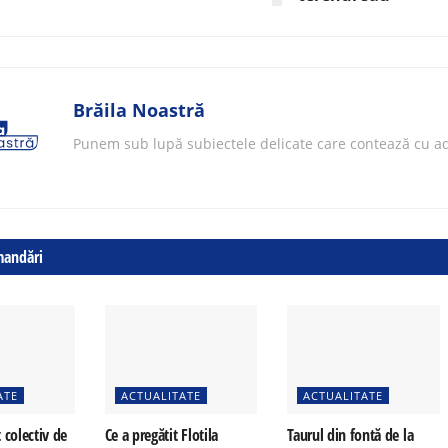
Brăila Noastră
Punem sub lupă subiectele delicate care contează cu ad
mandări
ATE
ACTUALITATE
ACTUALITATE
 colectiv de
Ce a pregătit Flotila
Taurul din fontă de la