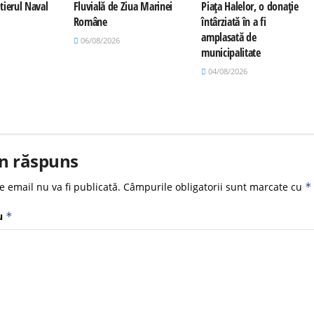
tierul Naval
Fluvială de Ziua Marinei
Piața Halelor, o donație
Române
întârziată în a fi
amplasată de
06/08/2026
municipalitate
04/08/2026
n răspuns
e email nu va fi publicată.
Câmpurile obligatorii sunt marcate cu
*
u
*