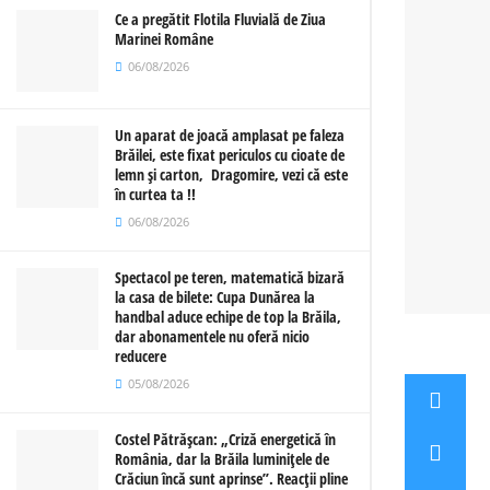
Ce a pregătit Flotila Fluvială de Ziua
Marinei Române
06/08/2026
Un aparat de joacă amplasat pe faleza
Brăilei, este fixat periculos cu cioate de
lemn și carton, Dragomire, vezi că este
în curtea ta !!
06/08/2026
Spectacol pe teren, matematică bizară
la casa de bilete: Cupa Dunărea la
handbal aduce echipe de top la Brăila,
dar abonamentele nu oferă nicio
reducere
05/08/2026
Costel Pătrășcan: „Criză energetică în
România, dar la Brăila luminițele de
Crăciun încă sunt aprinse”. Reacții pline