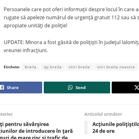
Persoanele care pot oferi informaţii despre locul în care a
rugate să apeleze numărul de urgenţă gratuit 112 sau să 
apropiate unităţi de poliţie!
UPDATE: Minora a fost găsită de polițiști în județul Ialomiț
vreunei infracțiuni.
Etichete:
braila
ipj braila
stiri braila
stiri braila noastra
Share
Send
nterior
Articolul următor
ți pentru săvârșirea
Acțiunile polițiștil
țiunilor de introducere în țară
24 de ore
guri de mare risc și trafic de