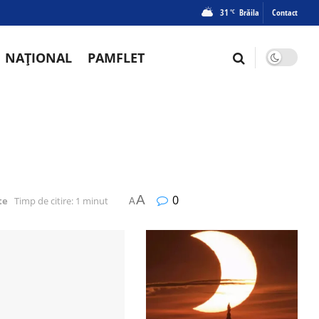
31
Brăila
Contact
°C
NAȚIONAL
PAMFLET
A
0
te
Timp de citire: 1 minut
A