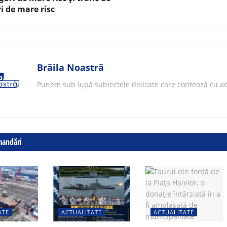
i de mare risc
Brăila Noastră
Punem sub lupă subiectele delicate care contează cu ad
mandări
ATE
ACTUALITATE
ACTUALITATE