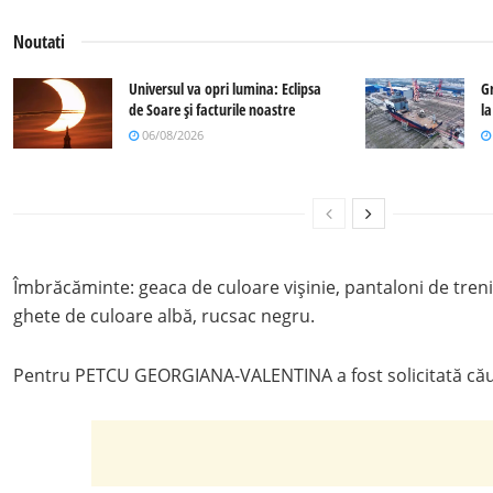
Noutati
Universul va opri lumina: Eclipsa
G
de Soare și facturile noastre
l
06/08/2026
Îmbrăcăminte: geaca de culoare vișinie, pantaloni de tren
ghete de culoare albă, rucsac negru.
Pentru PETCU GEORGIANA-VALENTINA a fost solicitată căuta