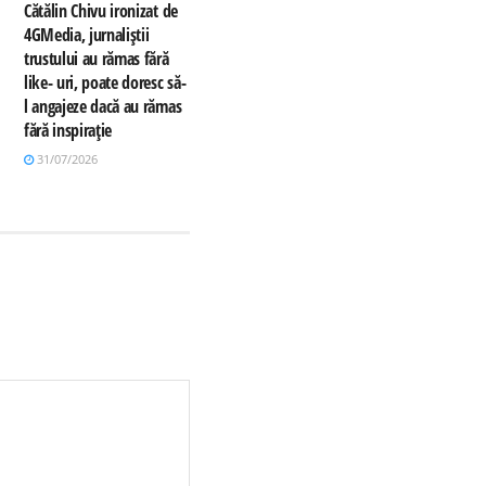
Cătălin Chivu ironizat de
4GMedia, jurnaliștii
trustului au rămas fără
like- uri, poate doresc să-
l angajeze dacă au rămas
fără inspirație
31/07/2026