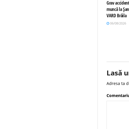
Grav accident
muncă la Șan
VARD Brăila
06/08/2026
Lasă u
Adresa ta d
Comentari