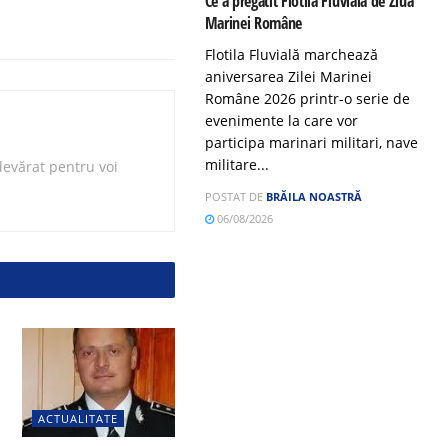
Ce a pregătit Flotila Fluvială de Ziua
Marinei Române
Flotila Fluvială marchează
aniversarea Zilei Marinei
Române 2026 printr-o serie de
evenimente la care vor
participa marinari militari, nave
militare...
evărat pentru voi
POSTAT DE
BRĂILA NOASTRĂ
06/08/2026
ACTUALITATE