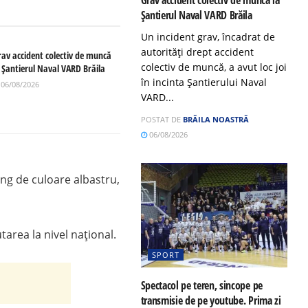
Șantierul Naval VARD Brăila
Un incident grav, încadrat de
autorități drept accident
rav accident colectiv de muncă
colectiv de muncă, a avut loc joi
a Șantierul Naval VARD Brăila
în incinta Șantierului Naval
06/08/2026
VARD...
POSTAT DE
BRĂILA NOASTRĂ
06/08/2026
ing de culoare albastru,
rea la nivel naţional.
SPORT
Spectacol pe teren, sincope pe
transmisie de pe youtube. Prima zi