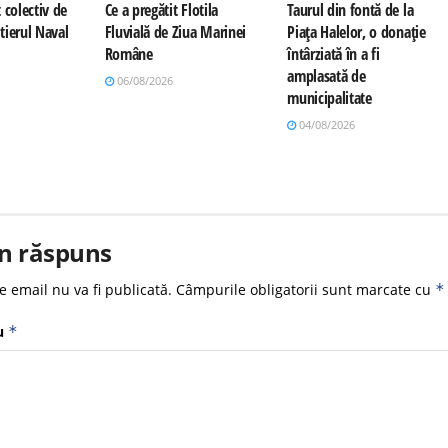
 colectiv de
Ce a pregătit Flotila
Taurul din fontă de la
tierul Naval
Fluvială de Ziua Marinei
Piața Halelor, o donație
Române
întârziată în a fi
amplasată de
06/08/2026
municipalitate
04/08/2026
n răspuns
e email nu va fi publicată.
Câmpurile obligatorii sunt marcate cu
*
u
*