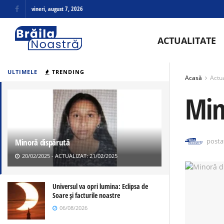
vineri, august 7, 2026
ACTUALITATE
ULTIMELE
TRENDING
Acasă
Actua
Min
Minoră dispărută
posta
20/02/2025 - ACTUALIZAT: 21/02/2025
Universul va opri lumina: Eclipsa de
Soare și facturile noastre
06/08/2026