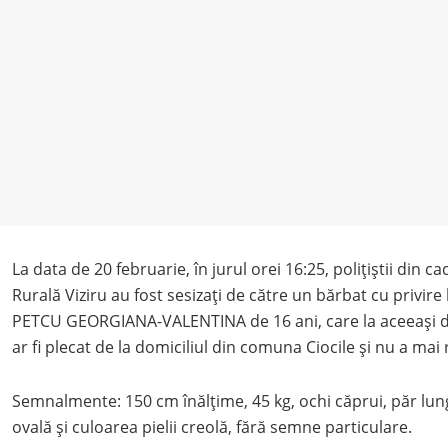
La data de 20 februarie, în jurul orei 16:25, polițiștii din cad
Rurală Viziru au fost sesizați de către un bărbat cu privire la
PETCU GEORGIANA-VALENTINA de 16 ani, care la aceeași dat
ar fi plecat de la domiciliul din comuna Ciocile și nu a mai 
Semnalmente: 150 cm înălțime, 45 kg, ochi căprui, păr lun
ovală și culoarea pielii creolă, fără semne particulare.