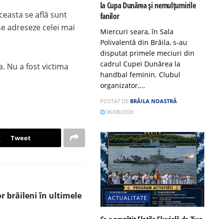
la Cupa Dunărea și nemulțumirile
ceasta se află sunt
fanilor
se adreseze celei mai
Miercuri seara, în Sala
Polivalentă din Brăila, s-au
disputat primele meciuri din
cadrul Cupei Dunărea la
a. Nu a fost victima
handbal feminin. Clubul
organizator,...
POSTAT DE
BRĂILA NOASTRĂ
06/08/2026
Tweet
or brăileni în ultimele
ACTUALITATE