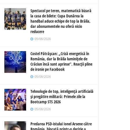
Spectacol pe teren, matematică bizară
la casa de bilete: Cupa Dunărea la
handbal aduce echipe de top la Brăila,
dar abonamentele nu oferă nicio
reducere
05/08/2026
Costel Pătrășcan: „Criză energetică în
România, dar la Brăila luminițele de
Crăciun încă sunt aprinse”. Reacții pline
de ironie pe Facebook
05/08/2026
Tehnologie de top, inteligență artificială
și pregătire militară: Primele zile la
Bootcamp STS 2026
05/08/2026
Predarea PSD-istului Ionel Arsene către
România, blocată printr-o decizie a