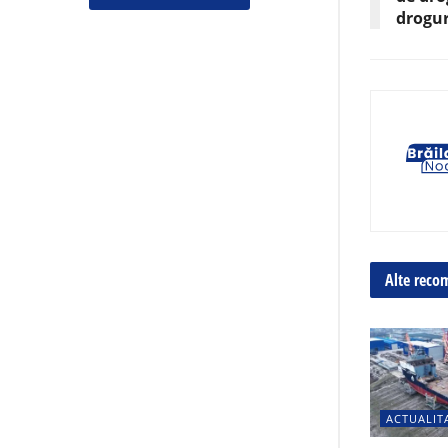
drogur
Alte reco
ACTUALIT