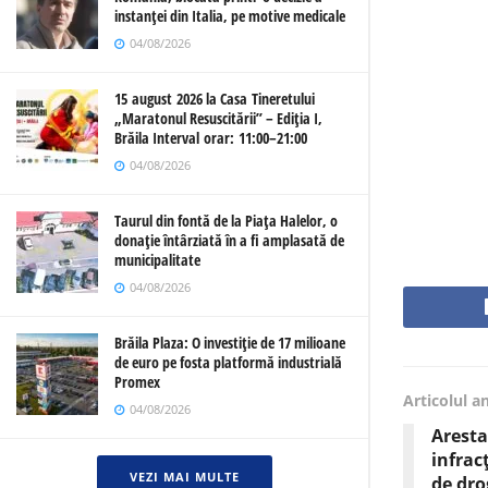
instanței din Italia, pe motive medicale
04/08/2026
15 august 2026 la Casa Tineretului
„Maratonul Resuscitării” – Ediția I,
Brăila Interval orar: 11:00–21:00
04/08/2026
Taurul din fontă de la Piața Halelor, o
donație întârziată în a fi amplasată de
municipalitate
04/08/2026
Brăila Plaza: O investiție de 17 milioane
de euro pe fosta platformă industrială
Promex
Articolul a
04/08/2026
Aresta
infrac
VEZI MAI MULTE
de dro