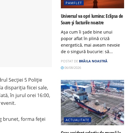
PAMFLET
Universul va opri lumina: Eclipsa de
Soare și facturile noastre
Așa cum îi șade bine unui
popor aflat în plină criză
energetică, mai aveam nevoie
de o singură bucurie: să...
POSTAT DE
BRĂILA NOASTRĂ
06/08/2026
rul Secției 5 Poliție
 dispariţia fiicei sale,
ă, în jurul orei 16:00,
revenit.
g brunet, forma feței
ACTUALITATE
Grav accident colectiv de muncă la