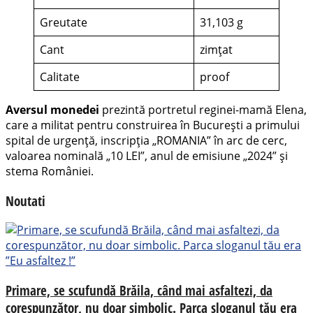
Greutate
31,103 g
Cant
zimțat
Calitate
proof
Aversul
monedei
prezintă portretul reginei-mamă Elena,
care a militat pentru construirea în București a primului
spital de urgență, inscripția „ROMANIA” în arc de cerc,
valoarea nominală „10 LEI”, anul de emisiune „2024” și
stema României.
Noutati
Primare, se scufundă Brăila, când mai asfaltezi, da
corespunzător, nu doar simbolic. Parca sloganul tău era