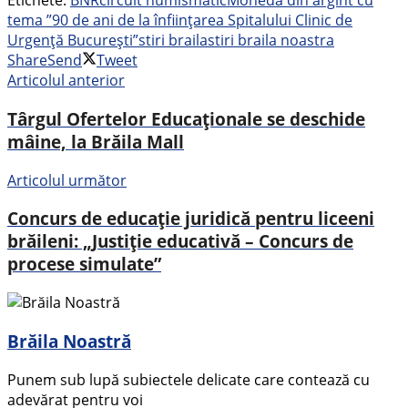
Etichete:
BNR
circuit numismatic
Monedă din argint cu
tema ”90 de ani de la înființarea Spitalului Clinic de
Urgență București”
stiri braila
stiri braila noastra
Share
Send
Tweet
Articolul anterior
Târgul Ofertelor Educaționale se deschide
mâine, la Brăila Mall
Articolul următor
Concurs de educație juridică pentru liceeni
brăileni: „Justiție educativă – Concurs de
procese simulate”
Brăila Noastră
Punem sub lupă subiectele delicate care contează cu
adevărat pentru voi