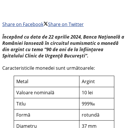
Share on Facebook
Share on Twitter
Începând cu data de 22 aprilie 2024, Banca Națională a
României lansează în circuitul numismatic o monedă
din argint cu tema ”90 de ani de la înființarea
Spitalului Clinic de Urgență București”.
Caracteristicile monedei sunt următoarele:
Metal
Argint
Valoare nominală
10 lei
Titlu
999‰
Formă
rotundă
Diametru
37 mm