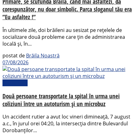
Primare, se scufundă Brăila, când mai asfaltezi, da
corespunzător, nu doar simbolic. Parca sloganul tău era
”Eu asfaltez !”
În ultimele zile, doi brăileni au sesizat pe rețelele de
socializare două probleme care țin de administrarea
locală și, în...
postat de
Brăila Noastră
07/08/2026
Actualitate
Două persoane transportate la spital în urma unei
coliziuni între un autoturism și un microbuz
Un accident rutier a avut loc vineri dimineață, 7 august
a.c., în jurul orei 04:20, la intersecția dintre Bulevardul
Dorobanților...