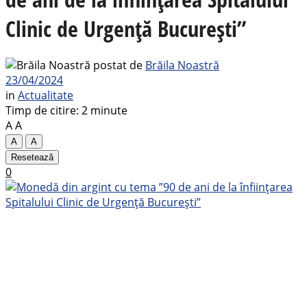
Clinic de Urgență București”
postat de
Brăila Noastră
23/04/2024
in
Actualitate
Timp de citire: 2 minute
A
A
A
A
Resetează
0