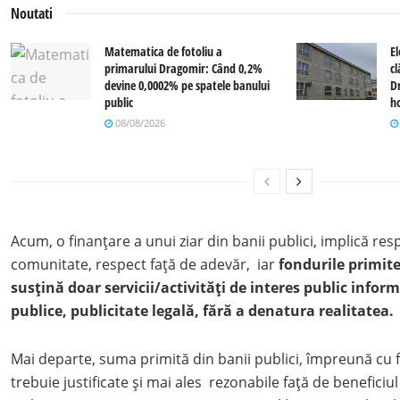
Noutati
Matematica de fotoliu a
El
primarului Dragomir: Când 0,2%
c
devine 0,0002% pe spatele banului
D
public
ho
08/08/2026
Acum, o finanțare a unui ziar din banii publici, implică res
comunitate, respect față de adevăr, iar
fondurile primite
susțină doar servicii/activități de interes public infor
publice, publicitate legală, fără a denatura realitatea.
Mai departe, suma primită din banii publici, împreună cu f
trebuie justificate și mai ales rezonabile față de beneficiul