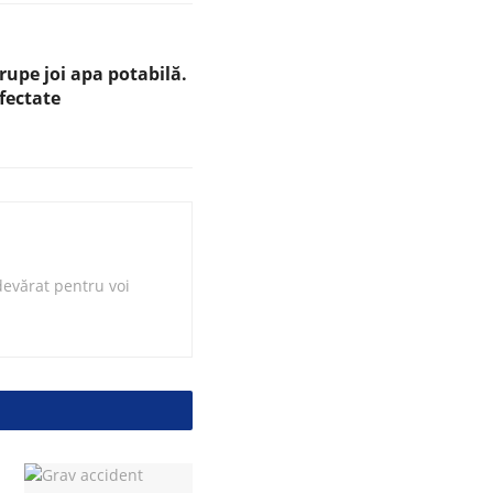
upe joi apa potabilă.
afectate
evărat pentru voi