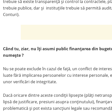
trebuie să existe transparență și control la contractele, plăț
trebuie publice, dar și instituțiile trebuie să permită audi
Conturi).
Când tu, ziar, nu îți asumi public finanțarea din buget
numește ?
Nu se poate exclude în cazul de față, un conflict de interese
luate fără implicarea persoanelor cu interese personale, 
unor verificări de integritate.
Dacă oricare dintre aceste condiții lipsește (plăți netrans
lipsă de justificare, presiuni asupra conținutului), finanța
problematică și pot exista sancțiuni legale sau recomandă