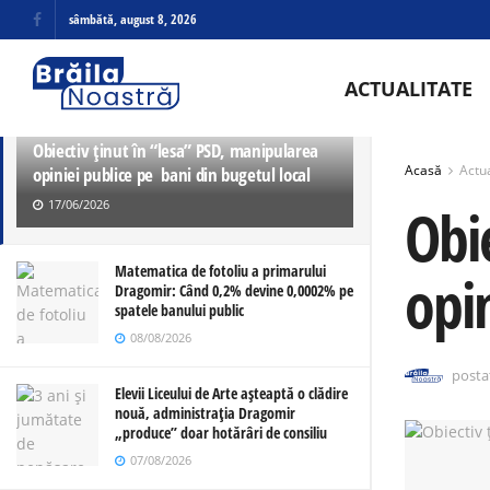
sâmbătă, august 8, 2026
ULTIMELE
TRENDING
ACTUALITATE
Obiectiv ținut în “lesa” PSD, manipularea
Acasă
Actua
opiniei publice pe bani din bugetul local
17/06/2026
Obi
Matematica de fotoliu a primarului
opi
Dragomir: Când 0,2% devine 0,0002% pe
spatele banului public
08/08/2026
posta
Elevii Liceului de Arte așteaptă o clădire
nouă, administrația Dragomir
„produce” doar hotărâri de consiliu
07/08/2026