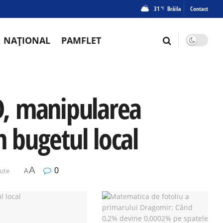
31
Brăila
Contact
°C
NAȚIONAL
PAMFLET
SD, manipularea
n bugetul local
A
0
nute
A