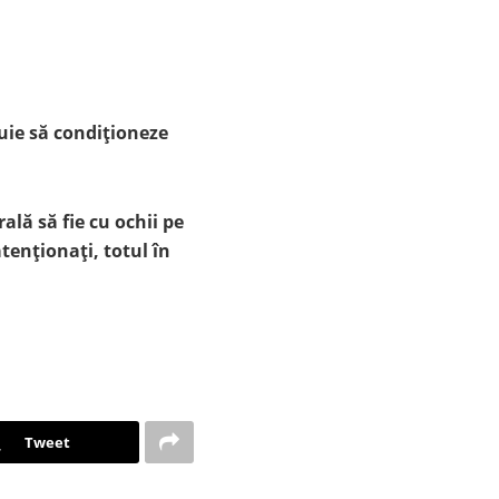
uie să condiționeze
ală să fie cu ochii pe
atenționați, totul în
Tweet