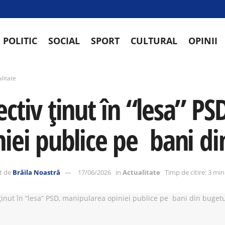
POLITIC
SOCIAL
SPORT
CULTURAL
OPINII
litate
ectiv ținut în “lesa” P
niei publice pe bani di
t de
Brăila Noastră
17/06/2026
in
Actualitate
Timp de citire: 3 mi