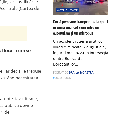
ile, iar justificările
t/controle (Curtea de
ACTUALITATE
Două persoane transportate la spital
în urma unei coliziuni între un
autoturism și un microbuz
Un accident rutier a avut loc
vineri dimineață, 7 august a.c.,
ul local, cum se
în jurul orei 04:20, la intersecția
dintre Bulevardul
Dorobanților...
, iar deciziile trebuie
POSTAT DE
BRĂILA NOASTRĂ
existând necesitatea
07/08/2026
parente, favoritisme,
rea publică devine
ri de