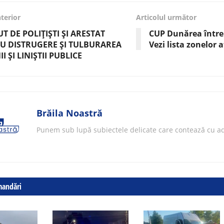
nterior
Articolul următor
T DE POLIȚIȘTI ȘI ARESTAT
CUP Dunărea întrer
U DISTRUGERE ȘI TULBURAREA
Vezi lista zonelor 
I ȘI LINIȘTII PUBLICE
Brăila Noastră
Punem sub lupă subiectele delicate care contează cu ad
mandări