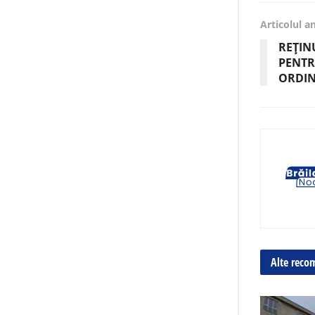
Articolul a
REȚINU
PENTR
ORDINI
Alte reco