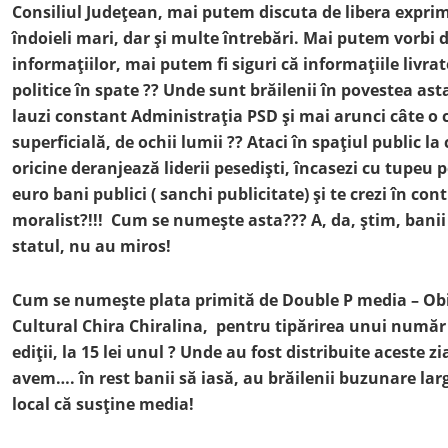
Consiliul Județean, mai putem discuta de libera expri
îndoieli mari, dar și multe întrebări. Mai putem vorbi 
informațiilor, mai putem fi siguri că informațiile livra
politice în spate ?? Unde sunt brăilenii în povestea ast
lauzi constant Administrația PSD și mai arunci câte o cr
superficială, de ochii lumii ?? Ataci în spațiul public 
oricine deranjează liderii pesediști, încasezi cu tupeu 
euro bani publici ( sanchi publicitate) și te crezi în co
moralist?!!! Cum se numește asta??? A, da, știm, banii
statul, nu au miros!
Cum se numește plata primită de Double P media – Obie
Cultural Chira Chiralina, pentru tipărirea unui număr
ediții, la 15 lei unul ? Unde au fost distribuite aceste zi
avem…. în rest
banii să iasă, au brăilenii buzunare lar
local că susține media!