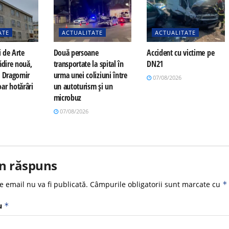
ATE
ACTUALITATE
ACTUALITATE
i de Arte
Două persoane
Accident cu victime pe
ădire nouă,
transportate la spital în
DN21
a Dragomir
urma unei coliziuni între
07/08/2026
ar hotărâri
un autoturism și un
microbuz
07/08/2026
n răspuns
e email nu va fi publicată.
Câmpurile obligatorii sunt marcate cu
*
u
*