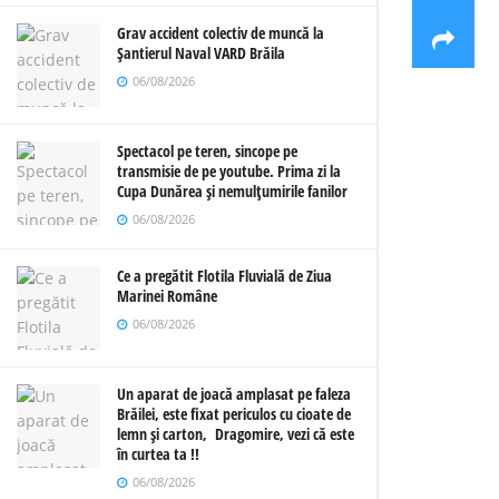
Grav accident colectiv de muncă la
Șantierul Naval VARD Brăila
06/08/2026
Spectacol pe teren, sincope pe
transmisie de pe youtube. Prima zi la
Cupa Dunărea și nemulțumirile fanilor
06/08/2026
Ce a pregătit Flotila Fluvială de Ziua
Marinei Române
06/08/2026
Un aparat de joacă amplasat pe faleza
Brăilei, este fixat periculos cu cioate de
lemn și carton, Dragomire, vezi că este
în curtea ta !!
06/08/2026