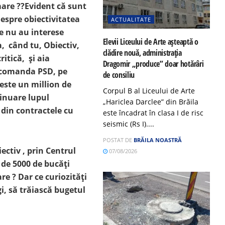
mare ??Evident că sunt
despre obiectivitatea
ACTUALITATE
te nu au interese
Elevii Liceului de Arte așteaptă o
a, când tu, Obiectiv,
clădire nouă, administrația
itică, și aia
Dragomir „produce” doar hotărâri
la comanda PSD, pe
de consiliu
peste un million de
Corpul B al Liceului de Arte
ntinuare lupul
„Hariclea Darclee” din Brăila
 din contractele cu
este încadrat în clasa I de risc
seismic (Rs I)....
POSTAT DE
BRĂILA NOASTRĂ
ctiv , prin Centrul
07/08/2026
 de 5000 de bucăți
are ? Dar ce curiozități
gi, să trăiască bugetul