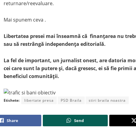
returnare/reevaluare.
Mai spunem ceva .
Libertatea presei mai înseamnă că finanțarea nu treb
sau să restrângă independența editorială.
La fel de important, un jurnalist onest, are datoria mor
cei care sunt la putere și, dacă gresesc, ei să fie primii 
beneficiul comunității.
Etichete:
libertate presa
PSD Braila
stiri braila noastra
Share
Send