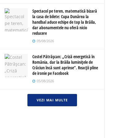
Spectacol pe teren, matematică bizară
la casa de bilete: Cupa Dunărea la
handbal aduce echipe de top la Brăila,
dar abonamentele nu oferă nicio
reducere
05/08/2026
Costel Pătrășcan: „Criză energetică în
România, dar la Brăila luminițele de
Crăciun încă sunt aprinse”. Reacții pline
de ironie pe Facebook
05/08/2026
VEZI MAI MULTE