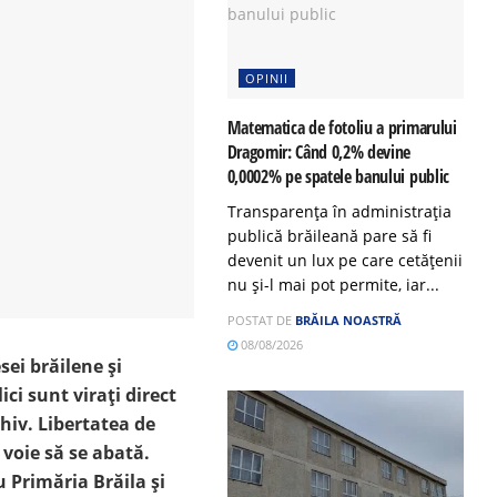
OPINII
Matematica de fotoliu a primarului
Dragomir: Când 0,2% devine
0,0002% pe spatele banului public
Transparența în administrația
publică brăileană pare să fi
devenit un lux pe care cetățenii
nu și-l mai pot permite, iar...
POSTAT DE
BRĂILA NOASTRĂ
08/08/2026
sei brăilene și
ci sunt virați direct
hiv. Libertatea de
 voie să se abată.
u Primăria Brăila și