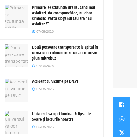
Primare, se scufundă Brăila, când mai
asfaltezi, da corespunzător, nu doar
simbolic. Parca sloganul tău era ”Eu
asfaltez !”
07/08/2026
Două persoane transportate la spital în
urma unei coliziuni între un autoturism
și un microbuz
07/08/2026
Accident cu victime pe DN21
07/08/2026
Universul va opri lumina: Eclipsa de
Soare și facturile noastre
06/08/2026