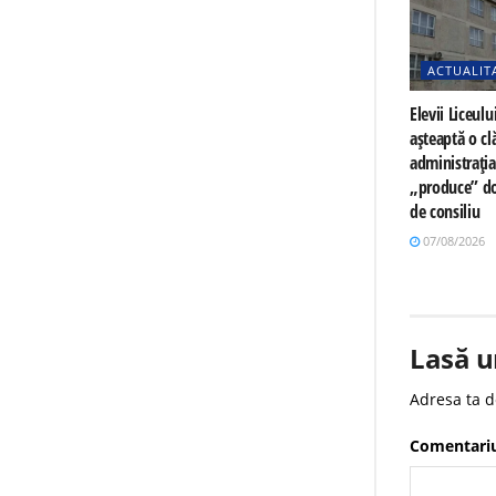
ACTUALIT
Elevii Liceulu
așteaptă o cl
administrați
„produce” do
de consiliu
07/08/2026
Lasă u
Adresa ta d
Comentari