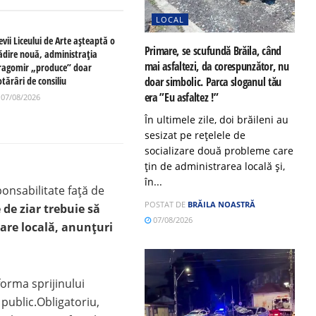
LOCAL
evii Liceului de Arte așteaptă o
Primare, se scufundă Brăila, când
lădire nouă, administrația
mai asfaltezi, da corespunzător, nu
ragomir „produce” doar
tărâri de consiliu
doar simbolic. Parca sloganul tău
era ”Eu asfaltez !”
07/08/2026
În ultimele zile, doi brăileni au
sesizat pe rețelele de
socializare două probleme care
țin de administrarea locală și,
în...
ponsabilitate față de
POSTAT DE
BRĂILA NOASTRĂ
 de ziar trebuie să
07/08/2026
mare locală, anunțuri
orma sprijinului
 public.Obligatoriu,