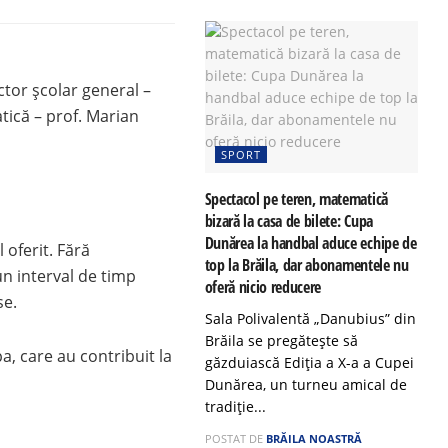
ector școlar general –
tică – prof. Marian
SPORT
Spectacol pe teren, matematică
bizară la casa de bilete: Cupa
Dunărea la handbal aduce echipe de
 oferit. Fără
top la Brăila, dar abonamentele nu
un interval de timp
oferă nicio reducere
se.
Sala Polivalentă „Danubius” din
Brăila se pregătește să
a, care au contribuit la
găzduiască Ediția a X-a a Cupei
Dunărea, un turneu amical de
tradiție...
POSTAT DE
BRĂILA NOASTRĂ