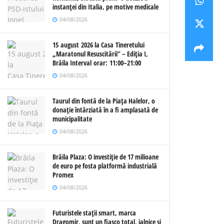
instanței din Italia, pe motive medicale
04/08/2026
15 august 2026 la Casa Tineretului
„Maratonul Resuscitării” – Ediția I,
Brăila Interval orar: 11:00–21:00
04/08/2026
Taurul din fontă de la Piața Halelor, o
donație întârziată în a fi amplasată de
municipalitate
04/08/2026
Brăila Plaza: O investiție de 17 milioane
de euro pe fosta platformă industrială
Promex
04/08/2026
Futuristele stații smart, marca
Dragomir, sunt un fiasco total, jalnice și