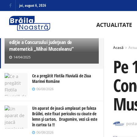
joi, august 6, 2026
ULTIMELE
TRENDING
ACTUALITATE
Pe 12 aprilie a avut loc cea de de a VI-a
ediție a Concursului județean de
Acasă
Actua
matematică „Mihai Musceleanu”
14/04/2025
Pe 1
Ce a pregătit Flotila Fluvială de Ziua
Con
Marinei Române
06/08/2026
Mus
Un aparat de joacă amplasat pe faleza
Brăilei, este fixat periculos cu cioate de
lemn și carton, Dragomire, vezi că este
posta
în curtea ta !!
06/08/2026