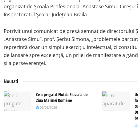
organizat de Școala Profesională „Anastase Simu” Cireșu, 
Inspectoratul Școlar Județean Brăila.
Potrivit unui comunicat de presă semnat de directorului Ș
„Anastase Simu”, prof. Șerbu Simona, „problemele parcurs
reprezintă doar un simplu exercițiu intelectual, ci constitu
de lansare spre excelență, un prilej de manifestare a gândiri
și a perseverenței.
Noutati
Ce a pregătit Flotila Fluvială de
U
Ziua Marinei Române
fa
c
06/08/2026
Dr
ta