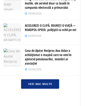
inutile, ele servind doar ca laudă în
campania electorală a primarului
04/08/2026
ACCELEREZI O CLIPĂ, REGREȚI O VIAȚĂ —
ROADPOL-SPEED, polițiștii cu ochii pe voi
03/08/2026
Casa de Ajutor Reciproc Ana Aslan a
achiziționat o mașină care va veni în
ajutorul pensionarilor, membri ai
asociației
03/08/2026
VEZI MAI MULTE