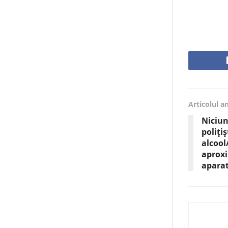
Articolul a
Niciun
poliți
alcool
aproxi
aparat