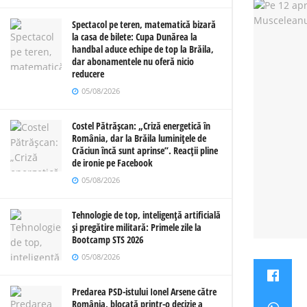
Spectacol pe teren, matematică bizară
la casa de bilete: Cupa Dunărea la
handbal aduce echipe de top la Brăila,
dar abonamentele nu oferă nicio
reducere
05/08/2026
Costel Pătrășcan: „Criză energetică în
România, dar la Brăila luminițele de
Crăciun încă sunt aprinse”. Reacții pline
de ironie pe Facebook
05/08/2026
Tehnologie de top, inteligență artificială
și pregătire militară: Primele zile la
Bootcamp STS 2026
05/08/2026
Predarea PSD-istului Ionel Arsene către
România, blocată printr-o decizie a