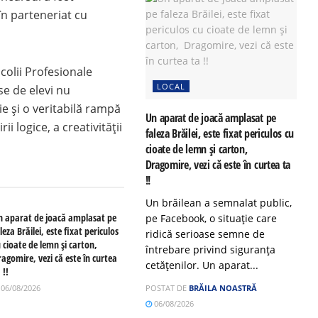
în parteneriat cu
colii Profesionale
LOCAL
e de elevi nu
ie și o veritabilă rampă
Un aparat de joacă amplasat pe
i logice, a creativității
faleza Brăilei, este fixat periculos cu
cioate de lemn și carton,
Dragomire, vezi că este în curtea ta
!!
Un brăilean a semnalat public,
n aparat de joacă amplasat pe
pe Facebook, o situație care
leza Brăilei, este fixat periculos
ridică serioase semne de
u cioate de lemn și carton,
întrebare privind siguranța
agomire, vezi că este în curtea
cetățenilor. Un aparat...
 !!
06/08/2026
POSTAT DE
BRĂILA NOASTRĂ
06/08/2026