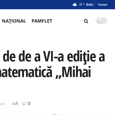
31
Brăila
Contact
°C
NAȚIONAL
PAMFLET
 de de a VI-a ediție a
matematică „Mihai
A
0
nute
A