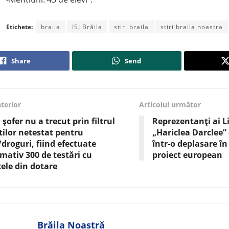
Etichete:
braila
ISJ Brăila
stiri braila
stiri braila noastra
Share
Send
nterior
Articolul următor
 șofer nu a trecut prin filtrul
Reprezentanți ai L
știlor netestat pentru
„Hariclea Darclee” 
/droguri, fiind efectuate
într-o deplasare în
mativ 300 de testări cu
proiect european
ele din dotare
Brăila Noastră