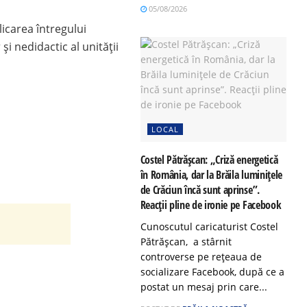
05/08/2026
licarea întregului
și nedidactic al unității
LOCAL
Costel Pătrășcan: „Criză energetică
în România, dar la Brăila luminițele
de Crăciun încă sunt aprinse”.
Reacții pline de ironie pe Facebook
Cunoscutul caricaturist Costel
Pătrășcan, a stârnit
controverse pe rețeaua de
socializare Facebook, după ce a
postat un mesaj prin care...