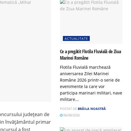
ACTUALITATE
Ce a pregătit Flotila Fluvială de Ziua
Marinei Române
Flotila Fluvială marchează
aniversarea Zilei Marinei
Române 2026 printr-o serie de
evenimente la care vor
participa marinari militari, nave
militare...
POSTAT DE
BRĂILA NOASTRĂ
Concursului județean de
06/08/2026
din învățământul primar
Concursul a fost