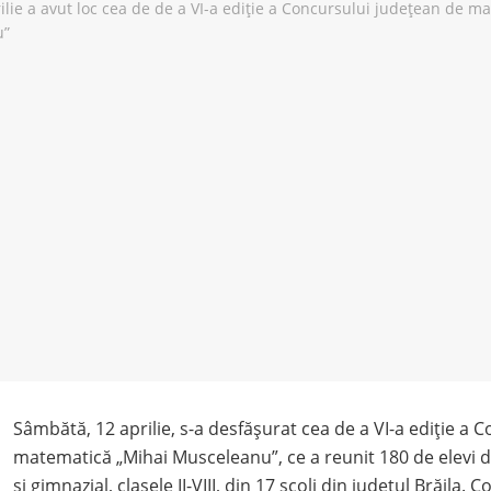
Sâmbătă, 12 aprilie, s-a desfășurat cea de a VI-a ediție a 
matematică „Mihai Musceleanu”, ce a reunit 180 de elevi 
și gimnazial, clasele II-VIII, din 17 școli din județul Brăila. 