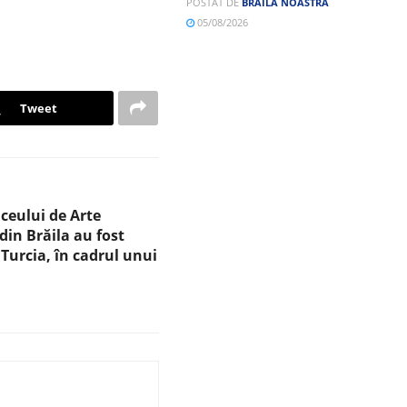
POSTAT DE
BRĂILA NOASTRĂ
05/08/2026
Tweet
iceului de Arte
din Brăila au fost
 Turcia, în cadrul unui