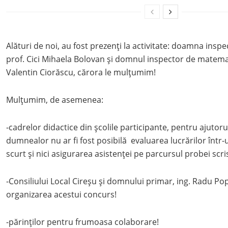
Alături de noi, au fost prezenți la activitate: doamna insp
prof. Cici Mihaela Bolovan și domnul inspector de matema
Valentin Ciorăscu, cărora le mulțumim!
Mulțumim, de asemenea:
-cadrelor didactice din școlile participante, pentru ajutorul
dumnealor nu ar fi fost posibilă evaluarea lucrărilor într-
scurt și nici asigurarea asistenței pe parcursul probei scri
-Consiliului Local Cireșu și domnului primar, ing. Radu Pop
organizarea acestui concurs!
-părinților pentru frumoasa colaborare!