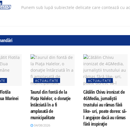
Punem sub lupă subiectele delicate care contează cu ad
mandări
ATE
ACTUALITATE
ACTUALITATE
Flotila
Taurul din fontă de la
Cătălin Chivu ironizat de
iua Marinei
Piața Halelor, o donație
4GMedia, jurnaliștii
întârziată în a fi
trustului au rămas fără
amplasată de
like- uri, poate doresc să-
municipalitate
l angajeze dacă au rămas
fără inspirație
04/08/2026