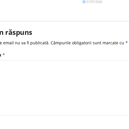
31/07/2026
n răspuns
e email nu va fi publicată.
Câmpurile obligatorii sunt marcate cu
*
u
*