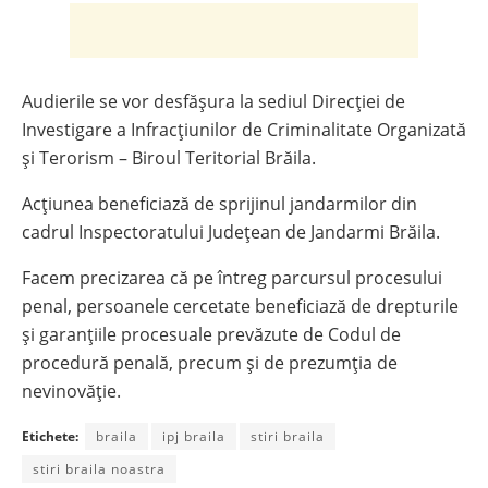
Audierile se vor desfășura la sediul Direcției de
Investigare a Infracțiunilor de Criminalitate Organizată
și Terorism – Biroul Teritorial Brăila.
Acțiunea beneficiază de sprijinul jandarmilor din
cadrul Inspectoratului Județean de Jandarmi Brăila.
Facem precizarea că pe întreg parcursul procesului
penal, persoanele cercetate beneficiază de drepturile
și garanțiile procesuale prevăzute de Codul de
procedură penală, precum și de prezumția de
nevinovăție.
Etichete:
braila
ipj braila
stiri braila
stiri braila noastra