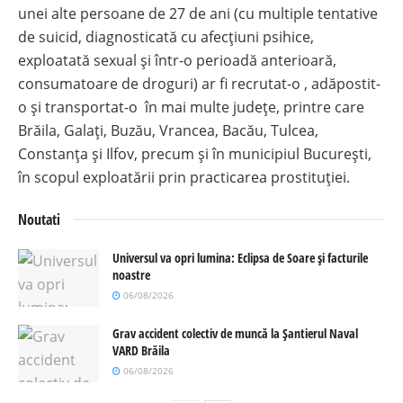
unei alte persoane de 27 de ani (cu multiple tentative
de suicid, diagnosticată cu afecțiuni psihice,
exploatată sexual și într-o perioadă anterioară,
consumatoare de droguri) ar fi recrutat-o , adăpostit-
o și transportat-o în mai multe județe, printre care
Brăila, Galați, Buzău, Vrancea, Bacău, Tulcea,
Constanța și Ilfov, precum și în municipiul București,
în scopul exploatării prin practicarea prostituției.
Noutati
Universul va opri lumina: Eclipsa de Soare și facturile
noastre
06/08/2026
Grav accident colectiv de muncă la Șantierul Naval
VARD Brăila
06/08/2026