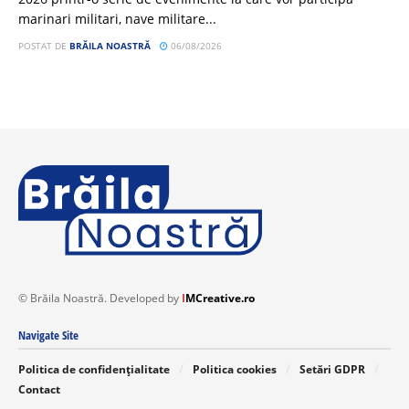
marinari militari, nave militare...
POSTAT DE
BRĂILA NOASTRĂ
06/08/2026
© Brăila Noastră. Developed by
I
MCreative.ro
Navigate Site
Politica de confidențialitate
Politica cookies
Setări GDPR
Contact