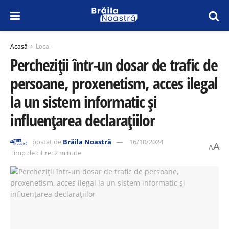
Acasă
Local
Percheziții într-un dosar de trafic de
persoane, proxenetism, acces ilegal
la un sistem informatic și
influențarea declarațiilor
postat de
Brăila Noastră
16/10/2024
A
A
Timp de citire: 2 minute