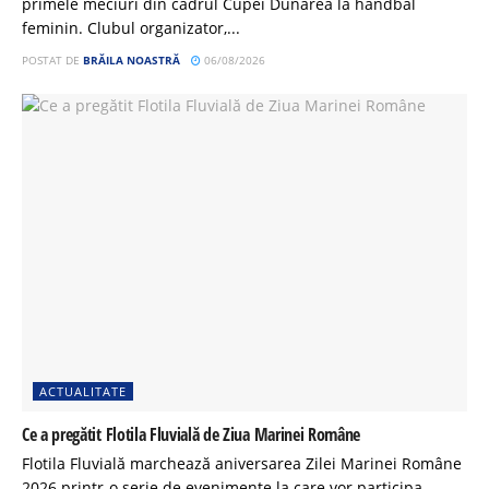
primele meciuri din cadrul Cupei Dunărea la handbal
feminin. Clubul organizator,...
POSTAT DE
BRĂILA NOASTRĂ
06/08/2026
ACTUALITATE
Ce a pregătit Flotila Fluvială de Ziua Marinei Române
Flotila Fluvială marchează aniversarea Zilei Marinei Române
2026 printr-o serie de evenimente la care vor participa