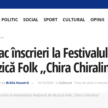
POLITIC
SOCIAL
SPORT
CULTURAL
OPINII
ral
ac înscrieri la Festival
ică Folk „Chira Chirali
t de
Brăila Noastră
16/10/2024
in
Cultural
Timp de citire: 2 minute