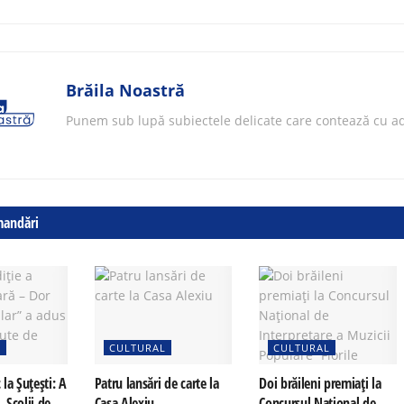
Brăila Noastră
Punem sub lupă subiectele delicate care contează cu ad
mandări
L
CULTURAL
CULTURAL
c la Șuțești: A
Patru lansări de carte la
Doi brăileni premiați la
 „Școlii de
Casa Alexiu
Concursul Național de