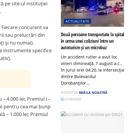
ă pe site-ul instituției
.
ACTUALITATE
. Fiecare concurent va
Două persoane transportate la spital
ii sau prelucrări din
în urma unei coliziuni între un
ți și nu numai).
autoturism și un microbuz
te instrumente specifice
Un accident rutier a avut loc
tiv).
vineri dimineață, 7 august a.c.,
în jurul orei 04:20, la intersecția
dintre Bulevardul
Dorobanților...
POSTAT DE
BRĂILA NOASTRĂ
 4.000 lei; Premiul I –
07/08/2026
emiul pentru cea mai bunp
lă – 1.000 lei; Premiul