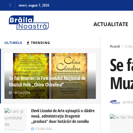
vineri, august 7, 2026
ACTUALITATE
ULTIMELE
TRENDING
Acasă
Cultu
Se f
Muz
Se fac înscrieri la Festivalului Național de
Muzică Folk „Chira Chiralina”
16/10/2024
posta
Elevii Liceului de Arte așteaptă o clădire
nouă, administrația Dragomir
„produce” doar hotărâri de consiliu
07/08/2026