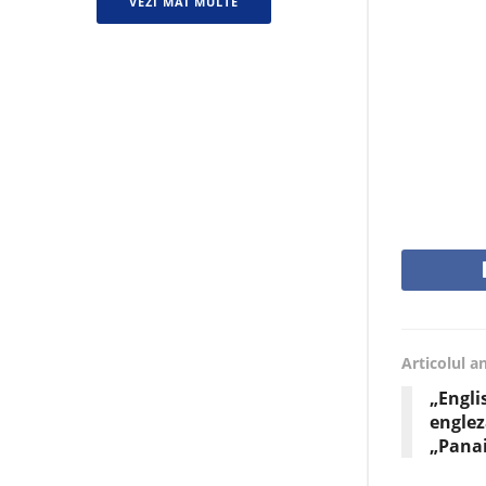
VEZI MAI MULTE
Articolul a
„Engli
englez
„Panai