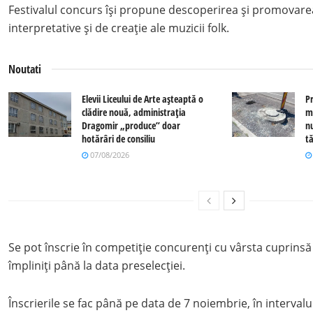
Festivalul concurs își propune descoperirea şi promovarea
interpretative şi de creaţie ale muzicii folk.
Noutati
Elevii Liceului de Arte așteaptă o
P
clădire nouă, administrația
m
Dragomir „produce” doar
n
hotărâri de consiliu
tă
07/08/2026
Se pot înscrie în competiţie concurenţi cu vârsta cuprinsă 
împliniți până la data preselecției.
Înscrierile se fac până pe data de 7 noiembrie, în interval