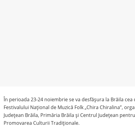
În perioada 23-24 noiembrie se va desfășura la Brăila cea d
Festivalului Național de Muzică Folk „Chira Chiralina”, orga
Judeţean Brăila, Primăria Brăila și Centrul Județean pentr
Promovarea Culturii Tradiționale.