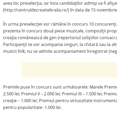
avea loc preselecția, iar lista candidaților admiși va fi afișat
(http://centruldecreatiebraila.ro/) în data de 15 noiembrie
În urma preselecţiei vor rămâne în concurs 10 concurenţi
prezenta în concurs două piese muzicale, compoziții propr
creația românească de gen (repertoriul soliștilor consacra
Participanții se vor acompania singuri, la chitară sau la al
muzicii folk; nu se admite acompaniament înregistrat (nega
Premiile puse în concurs sunt următoarele: Marele Premiu –
2.500 lei; Premiul II – 2.000 lei; Premiul III – 1.500 lei; Pr
creație – 1.000 lei; Premiul pentru virtuozitate instrumenta
pentru popularitate -1.000 lei.