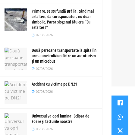
Primare, se scufundă Brăila, când mai
asfaltezi, da corespunzător, nu doar
simbolic. Parca sloganul tău era ”Eu
asfaltez !”
07/08/2026
Două persoane transportate la spital în
urma unei coliziuni între un autoturism
și un microbuz
07/08/2026
Accident cu victime pe DN21
07/08/2026
Universul va opri lumina: Eclipsa de
Soare și facturile noastre
06/08/2026