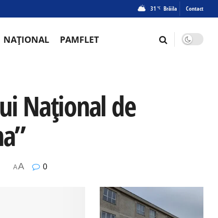
31
Brăila
Contact
°C
NAȚIONAL
PAMFLET
ului Național de
na”
A
0
A