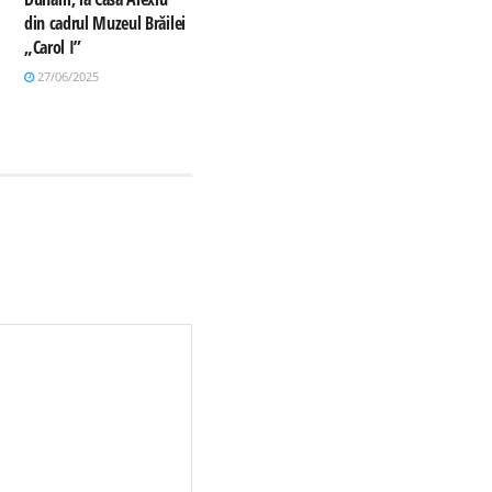
din cadrul Muzeul Brăilei
„Carol I”
27/06/2025