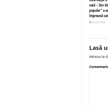
vară – Dor de
popular” a a
împreună sut
22/07/2026
Lasă u
Adresa ta d
Comentari