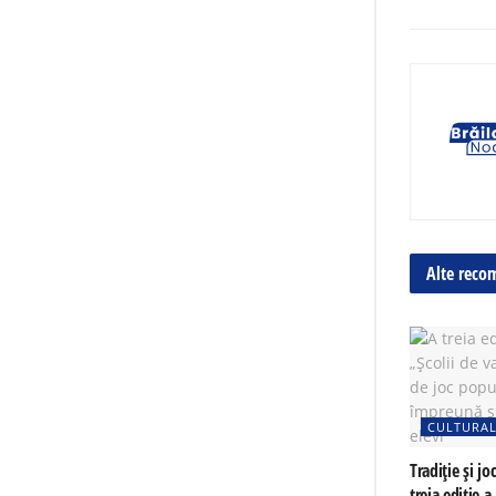
Alte reco
CULTURA
Tradiție și jo
treia ediție a