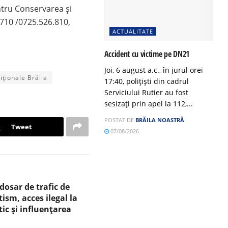
ntru Conservarea şi
.710 /0725.526.810,
ACTUALITATE
Accident cu victime pe DN21
Joi, 6 august a.c., în jurul orei
ționale Brăila
17:40, polițiști din cadrul
Serviciului Rutier au fost
sesizați prin apel la 112,...
POSTAT DE
BRĂILA NOASTRĂ
Tweet
07/08/2026
 dosar de trafic de
ism, acces ilegal la
ic și influențarea