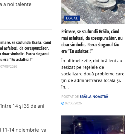
 a noi talente
LOCAL
Primare, se scufundă Brăila, când
mai asfaltezi, da corespunzător, nu
rimare, se scufundă Brăila, când
doar simbolic. Parca sloganul tău
ai asfaltezi, da corespunzător,
era ”Eu asfaltez !”
u doar simbolic. Parca sloganul
u era ”Eu asfaltez !”
În ultimele zile, doi brăileni au
07/08/2026
sesizat pe rețelele de
socializare două probleme care
țin de administrarea locală și,
în...
POSTAT DE
BRĂILA NOASTRĂ
07/08/2026
între 14 și 35 de ani
ul 11-14 noiembrie va