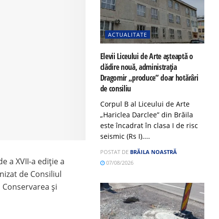
ACTUALITATE
Elevii Liceului de Arte așteaptă o
clădire nouă, administrația
Dragomir „produce” doar hotărâri
de consiliu
Corpul B al Liceului de Arte
„Hariclea Darclee” din Brăila
este încadrat în clasa I de risc
seismic (Rs I)....
POSTAT DE
BRĂILA NOASTRĂ
e a XVII-a ediție a
07/08/2026
nizat de Consiliul
u Conservarea și