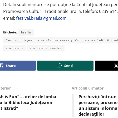
Detalii suplimentare se pot obține la Centrul Judeţean pe
Promovarea Culturii Tradiţionale Brăila, telefon: 0239.614
email:
festival.braila@gmail.com
Etichete:
braila
Centrul Județean pentru Conservarea şi Promovarea Culturii Tradi
stiri braila
stiri braila noastra
Share
Send
nterior
Articolul următor
sh is Fun” – atelier de limba
Percheziții într-un
ă la Biblioteca Județeană
persoane, proxenet
t Istrati”
un sistem informat
declarațiilor