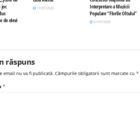
 joc
Interpretare a Muzicii
17/07/2025
dus
Populare “Florile Oltului”
e de elevi
01/07/2025
n răspuns
e email nu va fi publicată.
Câmpurile obligatorii sunt marcate cu
*
u
*