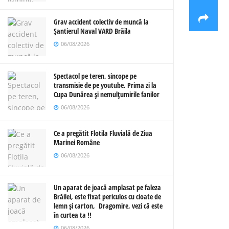
Grav accident colectiv de muncă la
Șantierul Naval VARD Brăila
06/08/2026
Spectacol pe teren, sincope pe
transmisie de pe youtube. Prima zi la
Cupa Dunărea și nemulțumirile fanilor
06/08/2026
Ce a pregătit Flotila Fluvială de Ziua
Marinei Române
06/08/2026
Un aparat de joacă amplasat pe faleza
Brăilei, este fixat periculos cu cioate de
lemn și carton, Dragomire, vezi că este
în curtea ta !!
06/08/2026