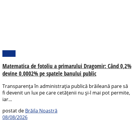
Opinii
Matematica de fotoliu a primarului Dragomir: Când 0,2%
devine 0,0002% pe spatele banului public
Transparența în administrația publică brăileană pare să
fi devenit un lux pe care cetățenii nu și-l mai pot permite,
iar...
postat de
Brăila Noastră
08/08/2026