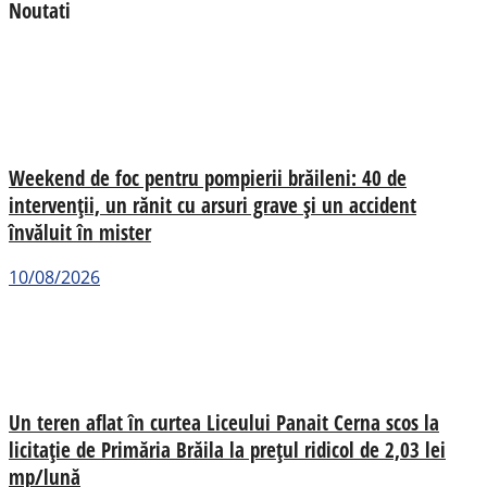
Noutati
Weekend de foc pentru pompierii brăileni: 40 de
intervenții, un rănit cu arsuri grave și un accident
învăluit în mister
10/08/2026
Un teren aflat în curtea Liceului Panait Cerna scos la
licitație de Primăria Brăila la prețul ridicol de 2,03 lei
mp/lună