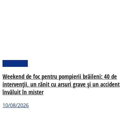
Actualitate
Weekend de foc pentru pompierii brăileni: 40 de
intervenții, un rănit cu arsuri grave și un accident
învăluit în mister
10/08/2026