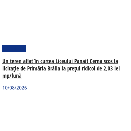
Actualitate
Un teren aflat în curtea Liceului Panait Cerna scos la
licitație de Primăria Brăila la prețul ridicol de 2,03 lei
mp/lună
10/08/2026