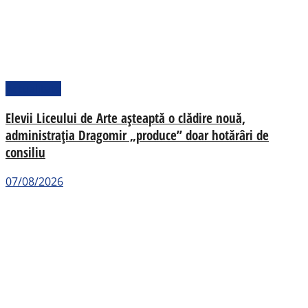
Actualitate
Elevii Liceului de Arte așteaptă o clădire nouă,
administrația Dragomir „produce” doar hotărâri de
consiliu
07/08/2026