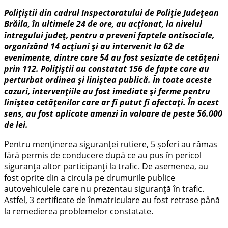
Polițiștii din cadrul Inspectoratului de Poliție Județean
Brăila, în ultimele 24 de ore, au acționat, la nivelul
întregului județ, pentru a preveni faptele antisociale,
organizând 14 acțiuni și au intervenit la 62 de
evenimente, dintre care 54 au fost sesizate de cetățeni
prin 112. Polițiștii au constatat 156 de fapte care au
perturbat ordinea și liniștea publică. În toate aceste
cazuri, intervențiile au fost imediate și ferme pentru
liniștea cetățenilor care ar fi putut fi afectați. În acest
sens, au fost aplicate amenzi în valoare de peste 56.000
de lei.
Pentru menținerea siguranței rutiere, 5 șoferi au rămas
fără permis de conducere după ce au pus în pericol
siguranța altor participanți la trafic. De asemenea, au
fost oprite din a circula pe drumurile publice
autovehiculele care nu prezentau siguranță în trafic.
Astfel, 3 certificate de înmatriculare au fost retrase până
la remedierea problemelor constatate.