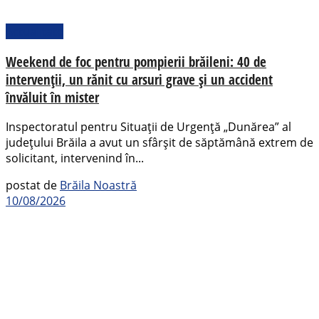
Actualitate
Weekend de foc pentru pompierii brăileni: 40 de
intervenții, un rănit cu arsuri grave și un accident
învăluit în mister
Inspectoratul pentru Situații de Urgență „Dunărea” al
județului Brăila a avut un sfârșit de săptămână extrem de
solicitant, intervenind în...
postat de
Brăila Noastră
10/08/2026