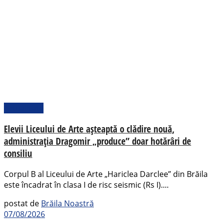
Actualitate
Elevii Liceului de Arte așteaptă o clădire nouă,
administrația Dragomir „produce” doar hotărâri de
consiliu
Corpul B al Liceului de Arte „Hariclea Darclee” din Brăila
este încadrat în clasa I de risc seismic (Rs I)....
postat de
Brăila Noastră
07/08/2026