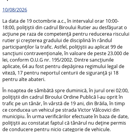
10/08/2026
La data de 19 octombrie a.c., în intervalul orar 10:00-
18:00, polițiștii din cadrul Biroului Rutier au desfășurat o
acțiune pe raza de competență pentru reducerea riscului
rutier și creșterea gradului de disciplină în rândul
participanților la trafic. Astfel, polițiștii au aplicat 99 de
sancțiuni contravenționale, în valoare de peste 23.000 de
lei, conform O.U.G nr. 195/2002. Dintre sancțiunile
aplicate, 64 au fost pentru depășirea regimului legal de
viteză, 17 pentru neportul centurii de siguranță și 18
pentru alte abateri.
În noaptea de sâmbătă spre duminică, în jurul orei 02:00,
polițiștii din cadrul Biroului Ordine Publică l-au oprit în
trafic pe un tânăr, în vârstă de 19 ani, din Brăila, în timp
ce conducea un vehicul pe strada Victor Vâlcovici din
municipiu. În urma verificărilor efectuate în baza de date,
polițiștii au constatat faptul că tânărul nu deține permis
de conducere pentru nicio categorie de vehicule.