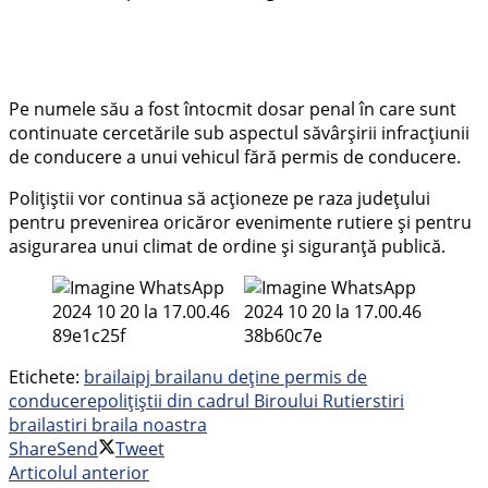
Pe numele său a fost întocmit dosar penal în care sunt
continuate cercetările sub aspectul săvârșirii infracțiunii
de conducere a unui vehicul fără permis de conducere.
Polițiștii vor continua să acționeze pe raza județului
pentru prevenirea oricăror evenimente rutiere și pentru
asigurarea unui climat de ordine și siguranță publică.
Etichete:
braila
ipj braila
nu deține permis de
conducere
polițiștii din cadrul Biroului Rutier
stiri
braila
stiri braila noastra
Share
Send
Tweet
Articolul anterior