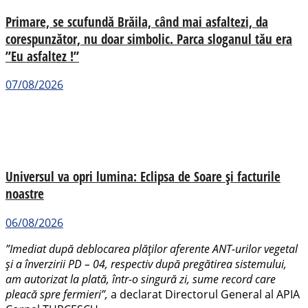
Primare, se scufundă Brăila, când mai asfaltezi, da
corespunzător, nu doar simbolic. Parca sloganul tău era
”Eu asfaltez !”
07/08/2026
Universul va opri lumina: Eclipsa de Soare și facturile
noastre
06/08/2026
”Imediat după deblocarea plăților aferente ANT-urilor vegetal
și a înverzirii PD – 04, respectiv după pregătirea sistemului,
am autorizat la plată, într-o singură zi, sume record care
pleacă spre fermieri”,
a declarat Directorul General al APIA