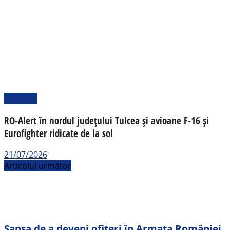
Național
RO-Alert în nordul județului Tulcea și avioane F-16 și
Eurofighter ridicate de la sol
21/07/2026
Articolul următor
Șansa de a deveni ofițeri în Armata României