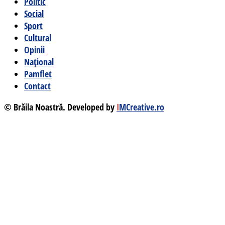
Politic
Social
Sport
Cultural
Opinii
Național
Pamflet
Contact
© Brăila Noastră. Developed by
I
MCreative.ro