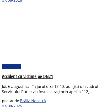
07/08/2026
Actualitate
Accident cu victime pe DN21
Joi, 6 august a.c., în jurul orei 17:40, polițiști din cadrul
Serviciului Rutier au fost sesizați prin apel la 112,...
postat de
Brăila Noastră
07/08/2026