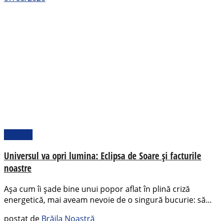
Pamflet
Universul va opri lumina: Eclipsa de Soare și facturile
noastre
Așa cum îi șade bine unui popor aflat în plină criză
energetică, mai aveam nevoie de o singură bucurie: să...
postat de
Brăila Noastră