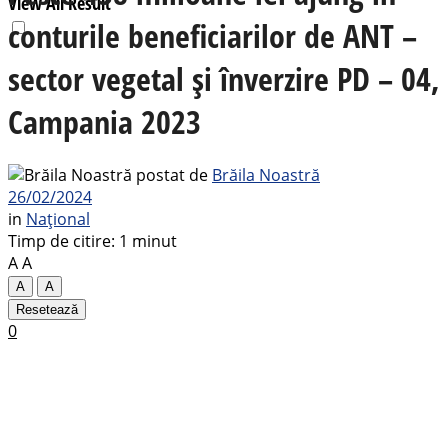
View All Result
conturile beneficiarilor de ANT –
sector vegetal și înverzire PD – 04,
Campania 2023
postat de
Brăila Noastră
26/02/2024
in
Național
Timp de citire: 1 minut
A
A
A
A
Resetează
0