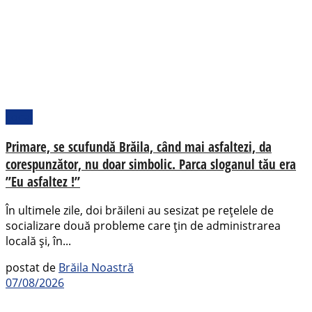
Local
Primare, se scufundă Brăila, când mai asfaltezi, da
corespunzător, nu doar simbolic. Parca sloganul tău era
”Eu asfaltez !”
În ultimele zile, doi brăileni au sesizat pe rețelele de
socializare două probleme care țin de administrarea
locală și, în...
postat de
Brăila Noastră
07/08/2026