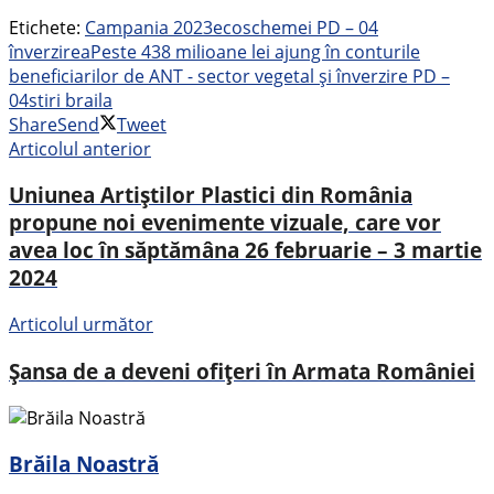
Etichete:
Campania 2023
ecoschemei PD – 04
înverzirea
Peste 438 milioane lei ajung în conturile
beneficiarilor de ANT - sector vegetal și înverzire PD –
04
stiri braila
Share
Send
Tweet
Articolul anterior
Uniunea Artiștilor Plastici din România
propune noi evenimente vizuale, care vor
avea loc în săptămâna 26 februarie – 3 martie
2024
Articolul următor
Șansa de a deveni ofițeri în Armata României
Brăila Noastră