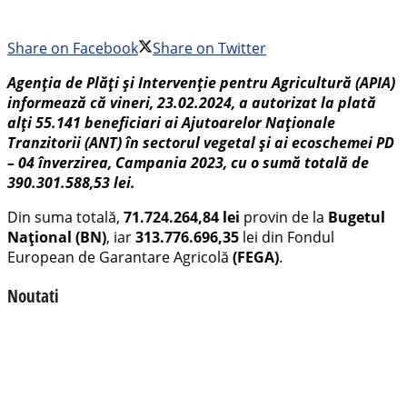
Share on Facebook
Share on Twitter
Agenția de Plăți și Intervenție pentru Agricultură (APIA)
informează că vineri, 23.02.2024, a autorizat la plată
alți 55.141 beneficiari ai Ajutoarelor Naționale
Tranzitorii (ANT) în sectorul vegetal și ai ecoschemei PD
– 04 înverzirea, Campania 2023, cu o sumă totală de
390.301.588,53 lei.
Din suma totală,
71.724.264,84 lei
provin de la
Bugetul
Național (BN)
, iar
313.776.696,35
lei din Fondul
European de Garantare Agricolă
(FEGA)
.
Noutati