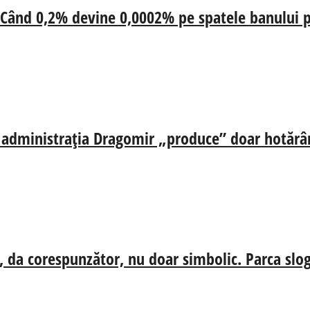
 Când 0,2% devine 0,0002% pe spatele banului p
ă, administrația Dragomir „produce” doar hotărâr
, da corespunzător, nu doar simbolic. Parca slog