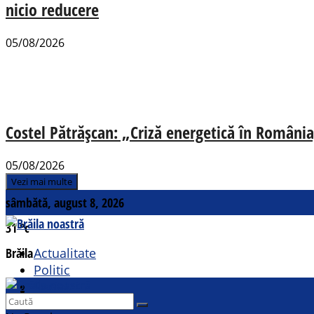
nicio reducere
05/08/2026
Costel Pătrășcan: „Criză energetică în România,
05/08/2026
Vezi mai multe
sâmbătă, august 8, 2026
31
°c
Brăila
Actualitate
Politic
Social
Contact
Sport