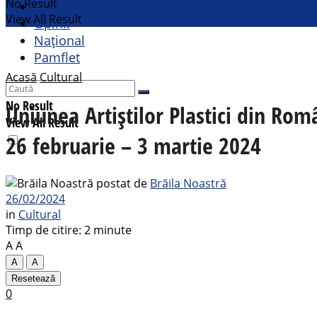
No Result
Cultural
View All Result
Opinii
Național
Pamflet
Acasă
Cultural
No Result
Uniunea Artiștilor Plastici din Ro
View All Result
26 februarie – 3 martie 2024
postat de
Brăila Noastră
26/02/2024
in
Cultural
Timp de citire: 2 minute
A
A
A
A
Resetează
0