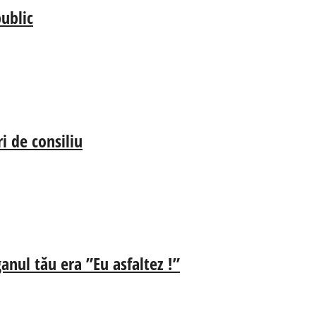
ublic
i de consiliu
anul tău era ”Eu asfaltez !”