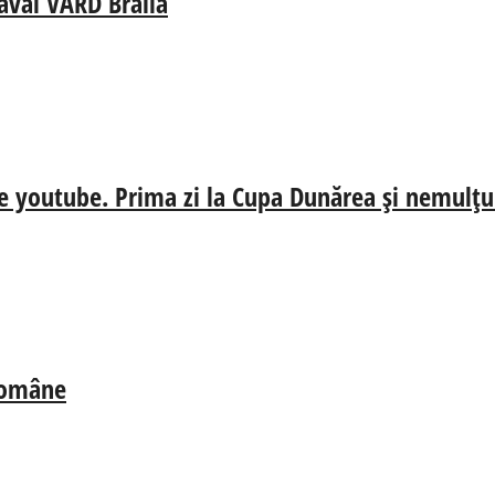
aval VARD Brăila
e youtube. Prima zi la Cupa Dunărea și nemulțum
 Române