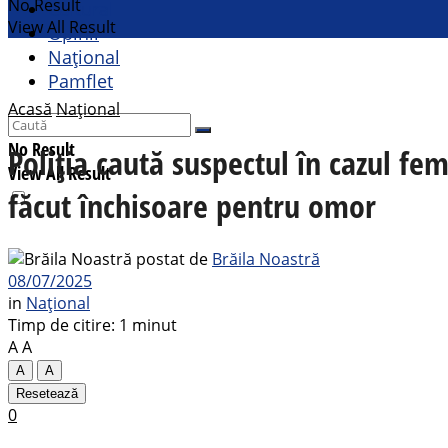
No Result
Cultural
View All Result
Opinii
Național
Pamflet
Acasă
Național
No Result
Poliţia caută suspectul în cazul fe
View All Result
făcut închisoare pentru omor
postat de
Brăila Noastră
08/07/2025
in
Național
Timp de citire: 1 minut
A
A
A
A
Resetează
0