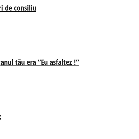
i de consiliu
anul tău era ”Eu asfaltez !”
z