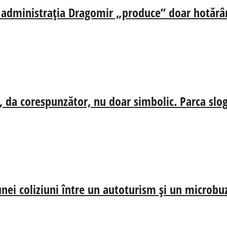
ă, administrația Dragomir „produce” doar hotărâr
, da corespunzător, nu doar simbolic. Parca slog
nei coliziuni între un autoturism și un microbu