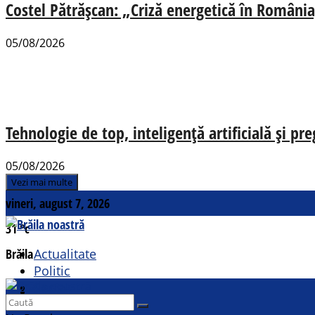
Costel Pătrășcan: „Criză energetică în România,
05/08/2026
Tehnologie de top, inteligență artificială și pr
05/08/2026
Vezi mai multe
vineri, august 7, 2026
31
°c
Brăila
Actualitate
Politic
Social
Contact
Sport