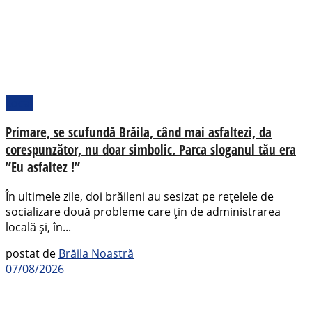
Local
Primare, se scufundă Brăila, când mai asfaltezi, da
corespunzător, nu doar simbolic. Parca sloganul tău era
”Eu asfaltez !”
În ultimele zile, doi brăileni au sesizat pe rețelele de
socializare două probleme care țin de administrarea
locală și, în...
postat de
Brăila Noastră
07/08/2026