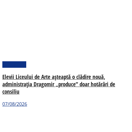
Actualitate
Elevii Liceului de Arte așteaptă o clădire nouă,
administrația Dragomir „produce” doar hotărâri de
consiliu
07/08/2026