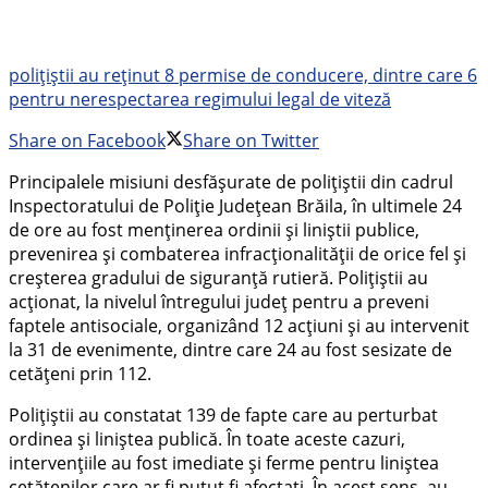
polițiștii au reținut 8 permise de conducere, dintre care 6
pentru nerespectarea regimului legal de viteză
Share on Facebook
Share on Twitter
Principalele misiuni desfășurate de polițiștii din cadrul
Inspectoratului de Poliție Județean Brăila, în ultimele 24
de ore au fost menținerea ordinii și liniștii publice,
prevenirea și combaterea infracționalității de orice fel și
creșterea gradului de siguranță rutieră. Polițiștii au
acționat, la nivelul întregului județ pentru a preveni
faptele antisociale, organizând 12 acțiuni și au intervenit
la 31 de evenimente, dintre care 24 au fost sesizate de
cetățeni prin 112.
Polițiștii au constatat 139 de fapte care au perturbat
ordinea și liniștea publică. În toate aceste cazuri,
intervențiile au fost imediate și ferme pentru liniștea
cetățenilor care ar fi putut fi afectați. În acest sens, au