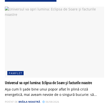
PAMFLET
Universul va opri lumina: Eclipsa de Soare și facturile noastre
Așa cum îi șade bine unui popor aflat în plină criză
energetică, mai aveam nevoie de o singură bucurie: să...
POSTAT DE
BRĂILA NOASTRĂ
06/08/2026