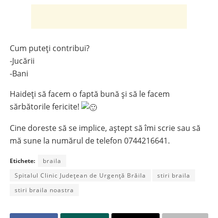
Cum puteți contribui?
-Jucării
-Bani
Haideți să facem o faptă bună și să le facem
sărbătorile fericite!
Cine doreste să se implice, aștept să îmi scrie sau să
mă sune la numărul de telefon 0744216641.
Etichete:
braila
Spitalul Clinic Județean de Urgență Brăila
stiri braila
stiri braila noastra