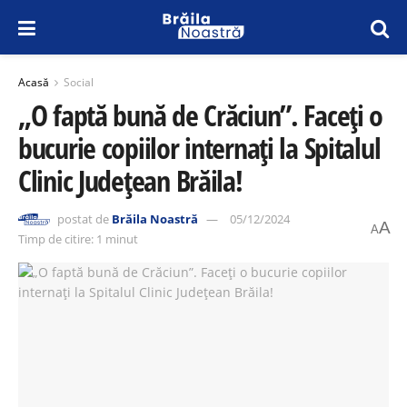
Acasă
Social
„O faptă bună de Crăciun”. Faceți o
bucurie copiilor internați la Spitalul
Clinic Județean Brăila!
postat de
Brăila Noastră
05/12/2024
A
A
Timp de citire: 1 minut