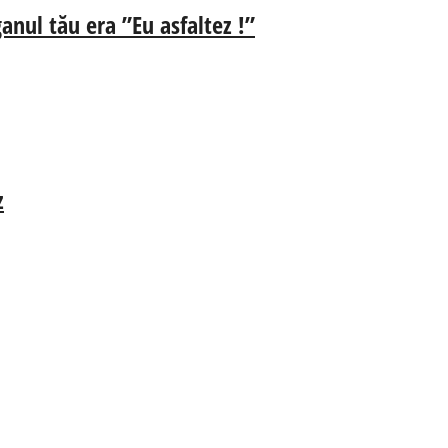
anul tău era ”Eu asfaltez !”
z