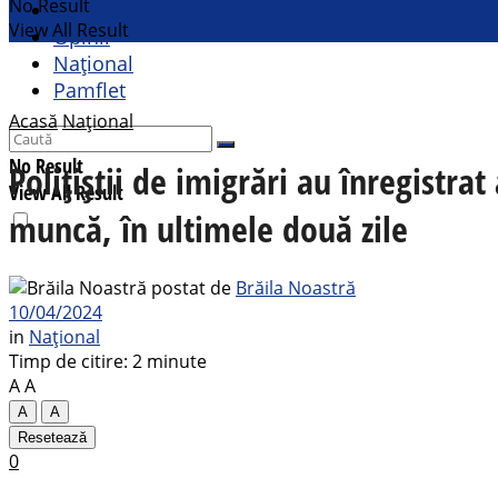
No Result
Cultural
View All Result
Opinii
Național
Pamflet
Acasă
Național
No Result
Polițiștii de imigrări au înregistra
View All Result
muncă, în ultimele două zile
postat de
Brăila Noastră
10/04/2024
in
Național
Timp de citire: 2 minute
A
A
A
A
Resetează
0