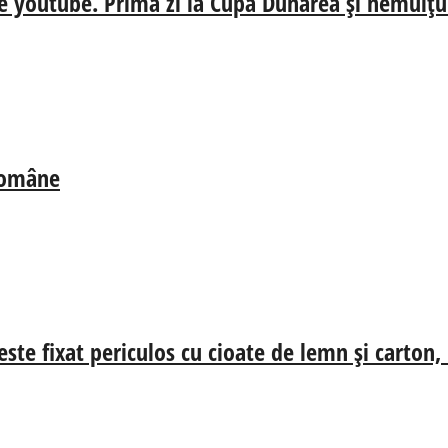
e youtube. Prima zi la Cupa Dunărea și nemulțum
 Române
ste fixat periculos cu cioate de lemn și carton,