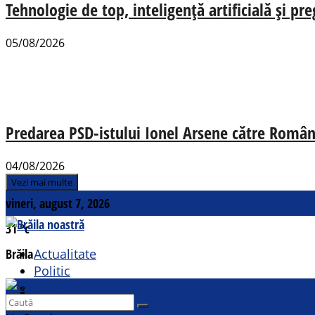
Tehnologie de top, inteligență artificială și pr
05/08/2026
Predarea PSD-istului Ionel Arsene către România
04/08/2026
Vezi mai multe
vineri, august 7, 2026
31
°c
Brăila
Actualitate
Politic
Social
Contact
Sport