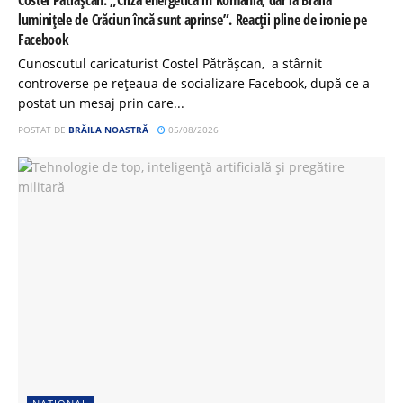
Costel Pătrășcan: „Criză energetică în România, dar la Brăila
luminițele de Crăciun încă sunt aprinse”. Reacții pline de ironie pe
Facebook
Cunoscutul caricaturist Costel Pătrășcan, a stârnit
controverse pe rețeaua de socializare Facebook, după ce a
postat un mesaj prin care...
POSTAT DE
BRĂILA NOASTRĂ
05/08/2026