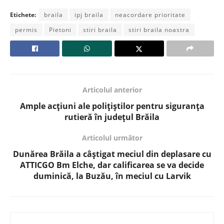
Etichete:
braila
ipj braila
neacordare prioritate
permis
Pietoni
stiri braila
stiri braila noastra
Articolul anterior
Ample acțiuni ale polițiștilor pentru siguranța
rutieră în județul Brăila
Articolul următor
Dunărea Brăila a câștigat meciul din deplasare cu
ATTICGO Bm Elche, dar calificarea se va decide
duminică, la Buzău, în meciul cu Larvik