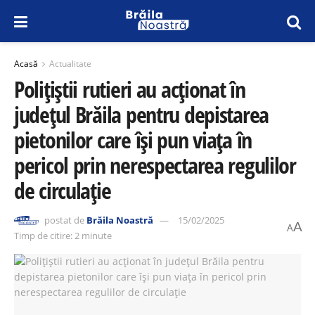
Acasă
Actualitate
Polițiștii rutieri au acționat în
județul Brăila pentru depistarea
pietonilor care își pun viața în
pericol prin nerespectarea regulilor
de circulație
postat de
Brăila Noastră
15/02/2025
A
A
Timp de citire: 2 minute