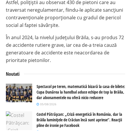
Astfel, polițiștii au observat 430 de pietoni care au
traversat neregulamentar, fiindu-le aplicate sancțiuni
contravenționale proporționale cu gradul de pericol
social al faptei săvârșite.
În anul 2024, la nivelul județului Brăila, s-au produs 72
de accidente rutiere grave, iar cea de-a treia cauză
generatoare de accidente este neacordarea de
prioritate pietonilor.
Noutati
Spectacol pe teren, matematică bizară la casa de bilete:
Cupa Dunărea la handbal aduce echipe de top la Brăila,
dar abonamentele nu oferă nicio reducere
05/08/2026
Costel Pătrășcan: „Criză energetică în România, dar la
Brăila luminițele de Crăciun încă sunt aprinse”. Reacții
pline de ironie pe Facebook