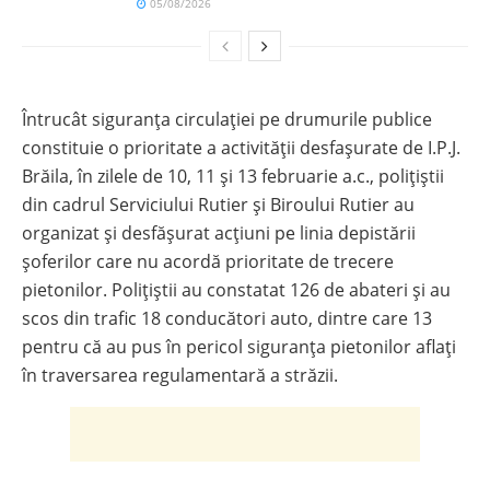
05/08/2026
Întrucât siguranţa circulaţiei pe drumurile publice
constituie o prioritate a activităţii desfaşurate de I.P.J.
Brăila, în zilele de 10, 11 și 13 februarie a.c., polițiștii
din cadrul Serviciului Rutier și Biroului Rutier au
organizat și desfășurat acțiuni pe linia depistării
șoferilor care nu acordă prioritate de trecere
pietonilor. Polițiștii au constatat 126 de abateri și au
scos din trafic 18 conducători auto, dintre care 13
pentru că au pus în pericol siguranța pietonilor aflați
în traversarea regulamentară a străzii.