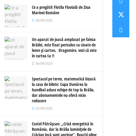
Ce a pregătit Flotila Fluvială de Ziua
Marinei Române
06/08/2026
Un aparat de joacă amplasat pe faleza
Brăilei, este fixat periculos cu cioate de
lemn și carton, Dragomire, vezi că este
în curtea ta !!
06/08/2026
Spectacol pe teren, matematică bizară
la casa de bilete: Cupa Dunărea la
handbal aduce echipe de top la Brăila,
dar abonamentele nu oferă nicio
reducere
05/08/2026
Costel Pătrășcan: „Criză energetică în
România, dar la Brăila luminițele de
Crăciun încă sunt aprinse”. Reacții pline