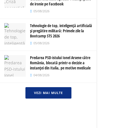
de ironie pe Facebook
05/08/2026
Tehnologie de top, inteligență artificială
și pregătire militară: Primele zile la
Bootcamp STS 2026
05/08/2026
Predarea PSD-istului Ionel Arsene către
România, blocată printr-o decizie a
instanței din Italia, pe motive medicale
04/08/2026
VEZI MAI MULTE