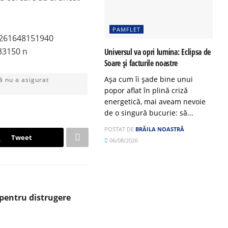
PAMFLET
Universul va opri lumina: Eclipsa de
Soare și facturile noastre
Așa cum îi șade bine unui
 nu a asigurat
popor aflat în plină criză
energetică, mai aveam nevoie
de o singură bucurie: să...
POSTAT DE
BRĂILA NOASTRĂ
Tweet
06/08/2026
 pentru distrugere