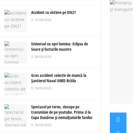
Accident cu victime pe DN21
07/08/2026
Universul va opri lumina: Eclipsa de
Soare și facturile noastre
06/08/2026
Grav accident colectiv de muncă la
Șantierul Naval VARD Brăila
06/08/2026
Spectacol pe teren, sincope pe
transmisie de pe youtube. Prima zi la
Cupa Dunărea și nemulțumirile fanilor
06/08/2026