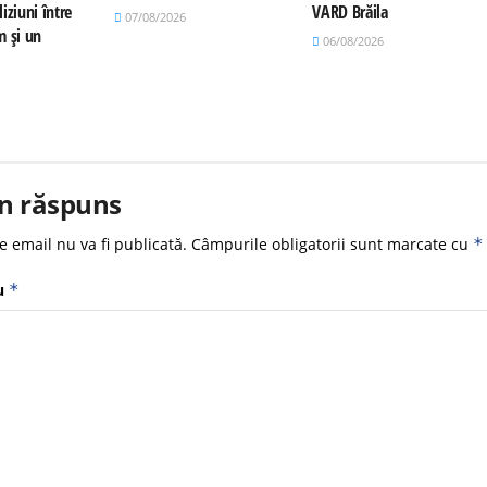
iziuni între
VARD Brăila
07/08/2026
m și un
06/08/2026
n răspuns
e email nu va fi publicată.
Câmpurile obligatorii sunt marcate cu
*
u
*