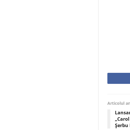
Articolul a
Lansar
„Carol
Șerbu