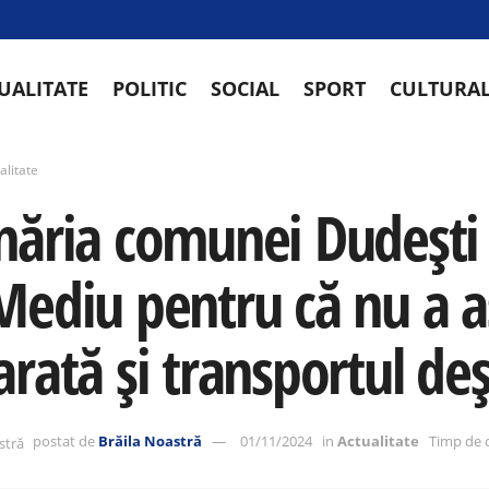
UALITATE
POLITIC
SOCIAL
SPORT
CULTURA
alitate
măria comunei Dudeșt
Mediu pentru că nu a a
rată și transportul deș
postat de
Brăila Noastră
01/11/2024
in
Actualitate
Timp de c