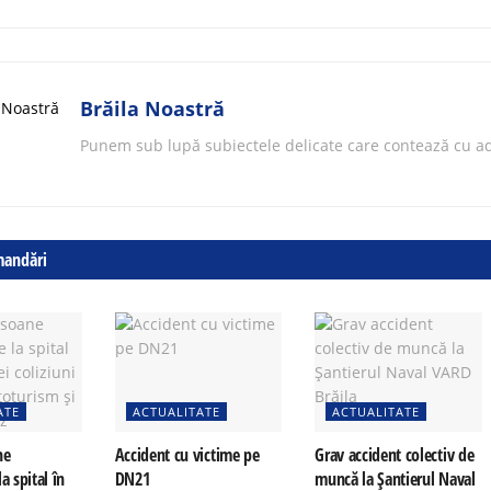
Brăila Noastră
Punem sub lupă subiectele delicate care contează cu ad
mandări
ATE
ACTUALITATE
ACTUALITATE
ne
Accident cu victime pe
Grav accident colectiv de
a spital în
DN21
muncă la Șantierul Naval