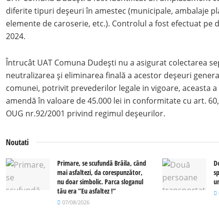
diferite tipuri deșeuri în amestec (municipale, ambalaje plas
elemente de caroserie, etc.). Controlul a fost efectuat pe
2024.
Întrucât UAT Comuna Dudești nu a asigurat colectarea sep
neutralizarea și eliminarea finală a acestor deșeuri generat
comunei, potrivit prevederilor legale in vigoare, aceasta a
amendă în valoare de 45.000 lei in conformitate cu art. 60, al
OUG nr.92/2001 privind regimul deșeurilor.
Noutati
Primare, se scufundă Brăila, când
D
mai asfaltezi, da corespunzător,
sp
nu doar simbolic. Parca sloganul
u
tău era ”Eu asfaltez !”
07/08/2026