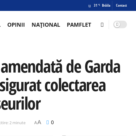
31
Brăila
Contact
°C
L
OPINII
NAȚIONAL
PAMFLET
i amendată de Garda
sigurat colectarea
eurilor
A
0
itire: 2 minute
A