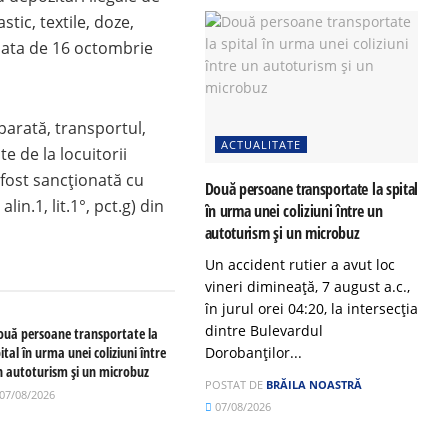
tic, textile, doze,
 data de 16 octombrie
arată, transportul,
ACTUALITATE
e de la locuitorii
 fost sancționată cu
Două persoane transportate la spital
in.1, lit.1°, pct.g) din
în urma unei coliziuni între un
autoturism și un microbuz
Un accident rutier a avut loc
vineri dimineață, 7 august a.c.,
în jurul orei 04:20, la intersecția
dintre Bulevardul
ouă persoane transportate la
ital în urma unei coliziuni între
Dorobanților...
n autoturism și un microbuz
POSTAT DE
BRĂILA NOASTRĂ
07/08/2026
07/08/2026