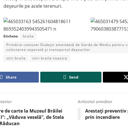
deșeurile pe acele terenuri.
Etichete:
braila
Primăria comunei Dudești amendată de Garda de Mediu pentru că
colectarea separată și transportul deșeurilor
stiri braila
stiri braila noastra
Share
Send
nterior
Articolul următor
e de carte la Muzeul Brăilei
Arestați preventiv
 I”: „Văduva veselă”, de Stela
prin incendiere
 Răducan