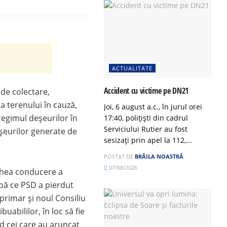
ACTUALITATE
Accident cu victime pe DN21
 de colectare,
 a terenului în cauză,
Joi, 6 august a.c., în jurul orei
 regimul deșeurilor în
17:40, polițiști din cadrul
Serviciului Rutier au fost
șeurilor generate de
sesizați prin apel la 112,...
POSTAT DE
BRĂILA NOASTRĂ
07/08/2026
echea conducere a
upă ce PSD a pierdut
 primar și noul Consiliu
uabililor, în loc să fie
nd cei care au aruncat