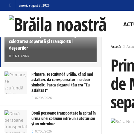
vineri, august 7, 2026
ULTIMELE
TRENDING
ACT
Primăria comunei Dudești amendată de
Garda de Mediu pentru că nu a asigurat
colectarea separată și transportul
Acasă
Actu
deșeurilor
01/11/2024
Pri
Primare, se scufundă Brăila, când mai
de 
asfaltezi, da corespunzător, nu doar
simbolic. Parca sloganul tău era ”Eu
asfaltez !”
sepa
07/08/2026
Două persoane transportate la spital în
urma unei coliziuni între un autoturism
și un microbuz
07/08/2026