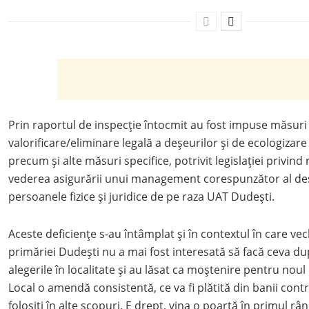
Prin raportul de inspecție întocmit au fost impuse măsuri
valorificare/eliminare legală a deșeurilor și de ecologizare
precum și alte măsuri specifice, potrivit legislației privind
vederea asigurării unui management corespunzător al de
persoanele fizice și juridice de pe raza UAT Dudești.
Aceste deficiențe s-au întâmplat și în contextul în care v
primăriei Dudești nu a mai fost interesată să facă ceva d
alegerile în localitate și au lăsat ca moștenire pentru noul
Local o amendă consistentă, ce va fi plătită din banii contrib
folosiți în alte scopuri. E drept, vina o poartă în primul râ