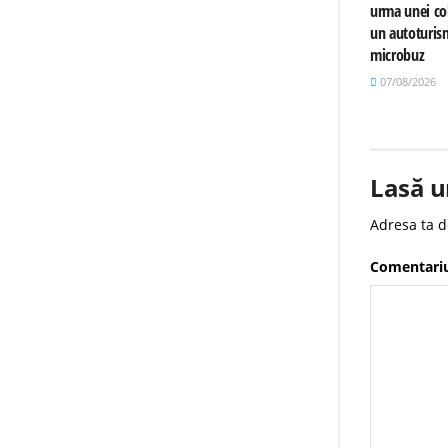
urma unei col
un autoturis
microbuz
07/08/2026
Lasă u
Adresa ta d
Comentari