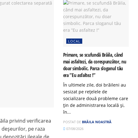
LOCAL
Primare, se scufundă Brăila, când
mai asfaltezi, da corespunzător, nu
doar simbolic. Parca sloganul tău
era ”Eu asfaltez !”
În ultimele zile, doi brăileni au
sesizat pe rețelele de
socializare două probleme care
țin de administrarea locală și,
în...
ila privind verificarea
POSTAT DE
BRĂILA NOASTRĂ
 deșeurilor, pe raza
07/08/2026
depozitări ilegale de