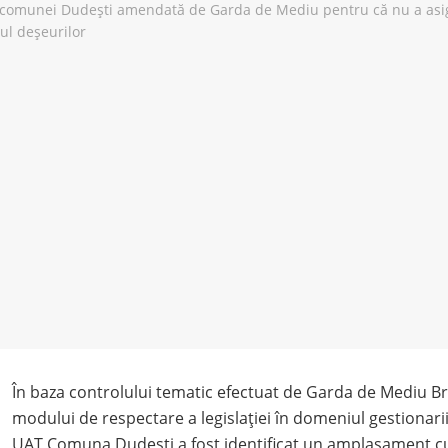
În baza controlului tematic efectuat de Garda de Mediu Bră
modului de respectare a legislației în domeniul gestionarii
UAT Comuna Dudești a fost identificat un amplasament cu 