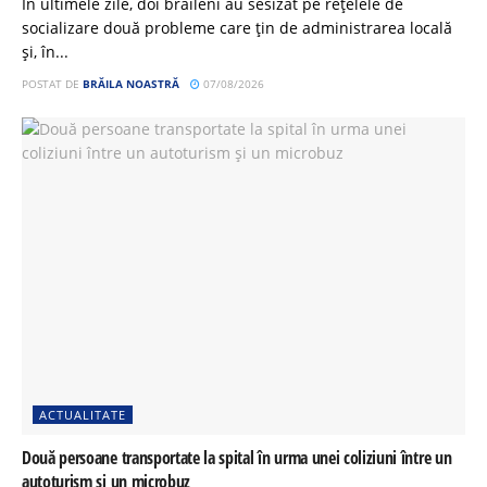
În ultimele zile, doi brăileni au sesizat pe rețelele de
socializare două probleme care țin de administrarea locală
și, în...
POSTAT DE
BRĂILA NOASTRĂ
07/08/2026
ACTUALITATE
Două persoane transportate la spital în urma unei coliziuni între un
autoturism și un microbuz