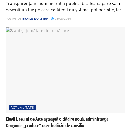
Transparența în administrația publică brăileană pare să fi
devenit un lux pe care cetățenii nu și-l mai pot permite, iar...
POSTAT DE
BRĂILA NOASTRĂ
08/08/2026
ACTUALITATE
Elevii Liceului de Arte așteaptă o clădire nouă, administrația
Dragomir „produce” doar hotărâri de consiliu