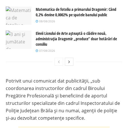
Matematica de fotoliu a primarului Dragomir: Când
0,2% devine 0,0002% pe spatele banului public
08/08/2026
Elevii Liceului de Arte așteaptă o clădire nouă,
administrația Dragomir „produce” doar hotărâri de
consiliu
07/08/2026
Potrivit unui comunicat dat publicității, „sub
coordonarea instructorilor din cadrul Biroului
Pregătire Profesională și beneficiind de aportul
structurilor specializate din cadrul Inspectoratului de
Poliție Județean Brăila și nu numai, agenții de poliție
și-au dezvoltat competențe specifice.