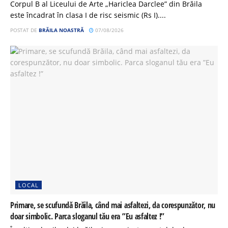
Corpul B al Liceului de Arte „Hariclea Darclee” din Brăila
este încadrat în clasa I de risc seismic (Rs I)....
POSTAT DE
BRĂILA NOASTRĂ
07/08/2026
LOCAL
Primare, se scufundă Brăila, când mai asfaltezi, da corespunzător, nu
doar simbolic. Parca sloganul tău era ”Eu asfaltez !”