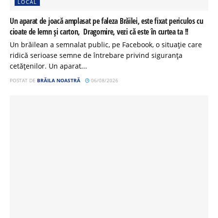
LOCAL
Un aparat de joacă amplasat pe faleza Brăilei, este fixat periculos cu
cioate de lemn și carton, Dragomire, vezi că este în curtea ta !!
Un brăilean a semnalat public, pe Facebook, o situație care
ridică serioase semne de întrebare privind siguranța
cetățenilor. Un aparat...
POSTAT DE
BRĂILA NOASTRĂ
06/08/2026