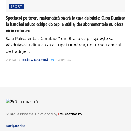
SPORT
Spectacol pe teren, matematică bizară la casa de bilete: Cupa Dunărea
la handbal aduce echipe de top la Brăila, dar abonamentele nu oferă
nicio reducere
Sala Polivalentă „Danubius” din Brăila se pregătește să
găzduiască Ediția a X-a a Cupei Dunărea, un turneu amical
de tradiție...
POSTAT DE
BRĂILA NOASTRĂ
05/08/2026
© Brăila Noastră. Developed by
I
MCreative.ro
Navigate Site