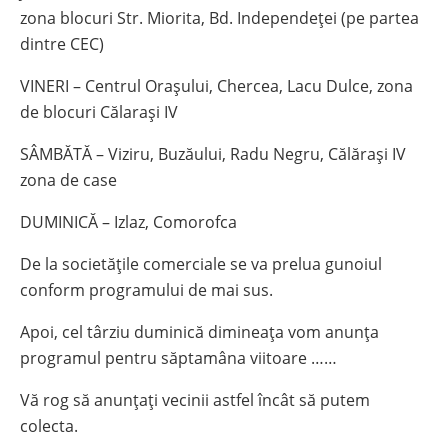
zona blocuri Str. Miorita, Bd. Independeței (pe partea
dintre CEC)
VINERI – Centrul Orașului, Chercea, Lacu Dulce, zona
de blocuri Călarași IV
SÂMBĂTĂ – Viziru, Buzăului, Radu Negru, Călărași IV
zona de case
DUMINICĂ – Izlaz, Comorofca
De la societățile comerciale se va prelua gunoiul
conform programului de mai sus.
Apoi, cel târziu duminică dimineața vom anunța
programul pentru săptamâna viitoare ……
Vă rog să anunțați vecinii astfel încât să putem
colecta.