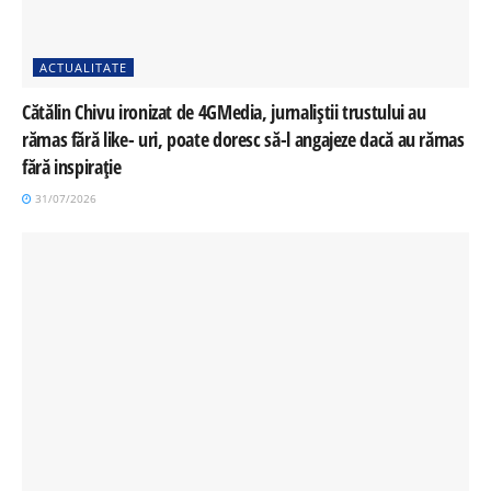
ACTUALITATE
Cătălin Chivu ironizat de 4GMedia, jurnaliștii trustului au
rămas fără like- uri, poate doresc să-l angajeze dacă au rămas
fără inspirație
31/07/2026