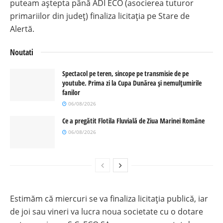
puteam aștepta până ADI ECO (asocierea tuturor
primariilor din județ) finaliza licitația pe Stare de
Alertă.
Noutati
Spectacol pe teren, sincope pe transmisie de pe
youtube. Prima zi la Cupa Dunărea și nemulțumirile
fanilor
06/08/2026
Ce a pregătit Flotila Fluvială de Ziua Marinei Române
06/08/2026
Estimăm că miercuri se va finaliza licitația publică, iar
de joi sau vineri va lucra noua societate cu o dotare