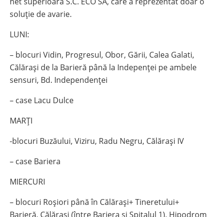
net superioara S.C. ECO SA, care a reprezentat doar o
soluție de avarie.
LUNI:
– blocuri Vidin, Progresul, Obor, Gării, Calea Galati,
Călărași de la Barieră până la Indepenței pe ambele
sensuri, Bd. Independenței
– ⁠case Lacu Dulce
MARȚI
-blocuri Buzăului, Viziru, Radu Negru, Călărași IV
– ⁠case Bariera
MIERCURI
– blocuri Roșiori până în Călărași+ Tineretului+
Barieră, Călărași (între Bariera și Spitalul 1), ⁠Hipodrom