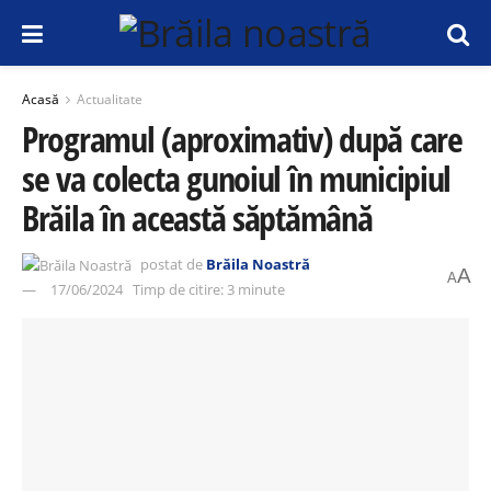
Acasă
Actualitate
Programul (aproximativ) după care
se va colecta gunoiul în municipiul
Brăila în această săptămână
postat de
Brăila Noastră
A
A
17/06/2024
Timp de citire: 3 minute