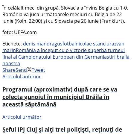
În celălalt meci din grupă, Slovacia a învins Belgia cu 1-0.
România va juca următoarele meciuri cu Belgia pe 22
iunie (Koln, 22:00) şi cu Slovacia pe 26 iunie (Frankfurt).
foto: UEFA.com
Etichete:
denis man
dragus
fotbal
nicolae stanciu
razvan
marin
România a început cu o victorie superbă turneul
final al Campionatului European din Germania
stiri braila
noastra
Share
Send
Tweet
Articolul anterior
Programul (aproximativ) după care se va
colecta gunoiul în municipiul Brăila în
această săptămână
Articolul următor
Șeful IPJ Cluj și alți trei polițiști, reținuți de