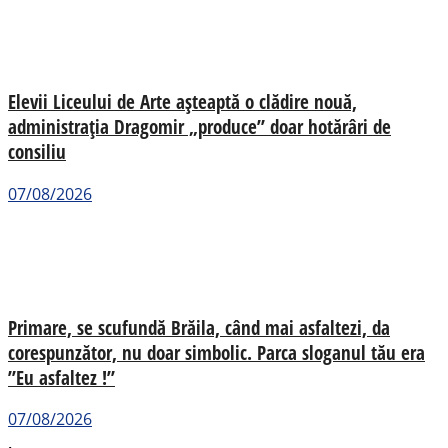
Elevii Liceului de Arte așteaptă o clădire nouă,
administrația Dragomir „produce” doar hotărâri de
consiliu
07/08/2026
Primare, se scufundă Brăila, când mai asfaltezi, da
corespunzător, nu doar simbolic. Parca sloganul tău era
”Eu asfaltez !”
07/08/2026