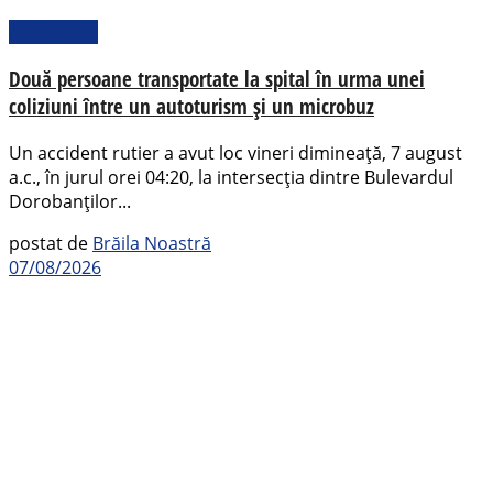
Actualitate
Două persoane transportate la spital în urma unei
coliziuni între un autoturism și un microbuz
Un accident rutier a avut loc vineri dimineață, 7 august
a.c., în jurul orei 04:20, la intersecția dintre Bulevardul
Dorobanților...
postat de
Brăila Noastră
07/08/2026