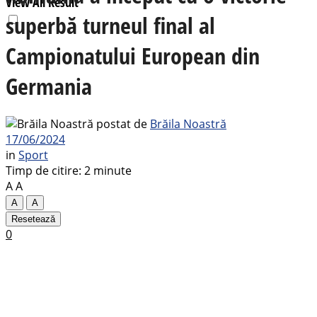
View All Result
superbă turneul final al
Campionatului European din
Germania
postat de
Brăila Noastră
17/06/2024
in
Sport
Timp de citire: 2 minute
A
A
A
A
Resetează
0