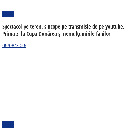
Sport
Spectacol pe teren, sincope pe transmisie de pe youtube.
Prima zi la Cupa Dunărea și nemulțumirile fanilor
06/08/2026
Sport