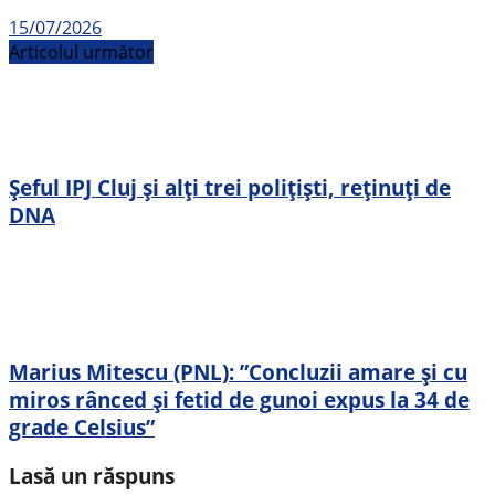
15/07/2026
Articolul următor
Șeful IPJ Cluj și alți trei polițiști, reținuți de
DNA
Marius Mitescu (PNL): ”Concluzii amare și cu
miros rânced și fetid de gunoi expus la 34 de
grade Celsius”
Lasă un răspuns