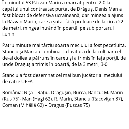
În minutul 53 Răzvan Marin a marcat pentru 2-0 la
capătul unui contraatac purtat de Drăguş. Denis Man a
fost blocat de defensiva ucraineană, dar mingea a ajuns
la Răzvan Marin, care a şutat fără preluare de la circa 22
de metri, mingea intrând în poartă, pe sub portarul
Lunin.
Patru minute mai târziu soarta meciului a fost pecetluită.
Stanciu şi Man au combinat la lovitura de la colţ, iar cel
de-al doilea a pătruns în careu şi a trimis în faţa porţii, de
unde Drăguş a trimis în poartă, de la 3 metri, 3-0.
Stanciu a fost desemnat cel mai bun jucător al meciului
de către UEFA.
România: Niță – Rațiu, Drăgușin, Burcă, Bancu; M. Marin
(Rus 75)- Man (Hagi 62), R. Marin, Stanciu (Racoviţan 87),
Coman (Mihăilă 62) – Draguş (Puşcaş 75)