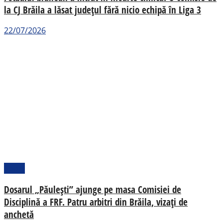
la CJ Brăila a lăsat județul fără nicio echipă în Liga 3
22/07/2026
Sport
Dosarul „Păulești” ajunge pe masa Comisiei de
Disciplină a FRF. Patru arbitri din Brăila, vizați de
anchetă