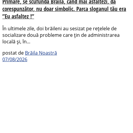
Primare, se scufundă Brăila, când mai asfaltezi, da
corespunzător, nu doar simbolic. Parca sloganul tău era
”Eu asfaltez !”
În ultimele zile, doi brăileni au sesizat pe rețelele de
socializare două probleme care țin de administrarea
locală și, în...
postat de
Brăila Noastră
07/08/2026