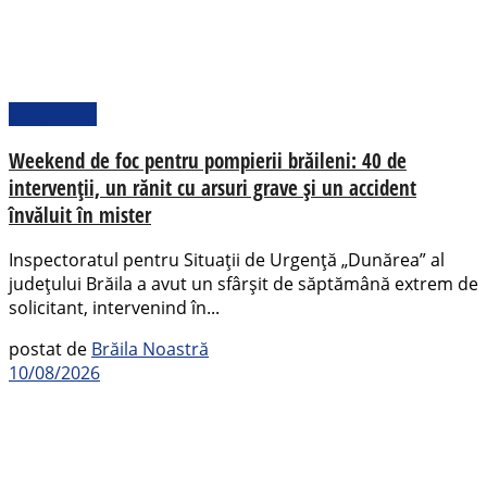
Actualitate
Weekend de foc pentru pompierii brăileni: 40 de
intervenții, un rănit cu arsuri grave și un accident
învăluit în mister
Inspectoratul pentru Situații de Urgență „Dunărea” al
județului Brăila a avut un sfârșit de săptămână extrem de
solicitant, intervenind în...
postat de
Brăila Noastră
10/08/2026