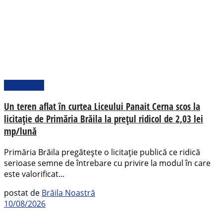
Actualitate
Un teren aflat în curtea Liceului Panait Cerna scos la
licitație de Primăria Brăila la prețul ridicol de 2,03 lei
mp/lună
Primăria Brăila pregătește o licitație publică ce ridică
serioase semne de întrebare cu privire la modul în care
este valorificat...
postat de
Brăila Noastră
10/08/2026