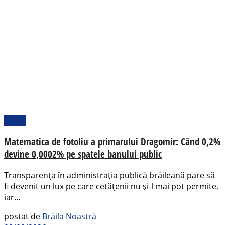
Opinii
Matematica de fotoliu a primarului Dragomir: Când 0,2%
devine 0,0002% pe spatele banului public
Transparența în administrația publică brăileană pare să
fi devenit un lux pe care cetățenii nu și-l mai pot permite,
iar...
postat de
Brăila Noastră