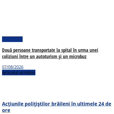
Actualitate
Două persoane transportate la spital în urma unei
coliziuni între un autoturism și un microbuz
07/08/2026
Articolul următor
Acțiunile polițiștilor brăileni în ultimele 24 de
ore