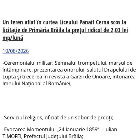
Un teren aflat în curtea Liceului Panait Cerna scos la
licitație de Primăria Brăila la prețul ridicol de 2,03 lei
mp/lună
10/08/2026
-Ceremonialul militar: Semnalul trompetului, marşul de
întâmpinare, prezentarea onorului, salutul Drapelului de
Luptă şi trecerea în revistă a Gărzii de Onoare, intonarea
Imnului Naţional al României;
-Serviciul religios, oficiat de un sobor de preoți;
-Evocarea Momentului „24 Ianuarie 1859” – Iulian
TIMOFEI, Prefectul Județului Brăila;