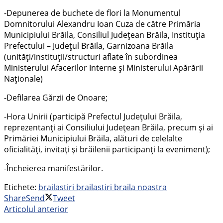
-Depunerea de buchete de flori la Monumentul
Domnitorului Alexandru Ioan Cuza de către Primăria
Municipiului Brăila, Consiliul Judeţean Brăila, Instituţia
Prefectului – Judeţul Brăila, Garnizoana Brăila
(unităţi/instituţii/structuri aflate în subordinea
Ministerului Afacerilor Interne și Ministerului Apărării
Naționale)
-Defilarea Gărzii de Onoare;
-Hora Unirii (participă Prefectul Județului Brăila,
reprezentanți ai Consiliului Județean Brăila, precum și ai
Primăriei Municipiului Brăila, alături de celelalte
oficialități, invitați și brăilenii participanți la eveniment);
-Încheierea manifestărilor.
Etichete:
braila
stiri braila
stiri braila noastra
Share
Send
Tweet
Articolul anterior