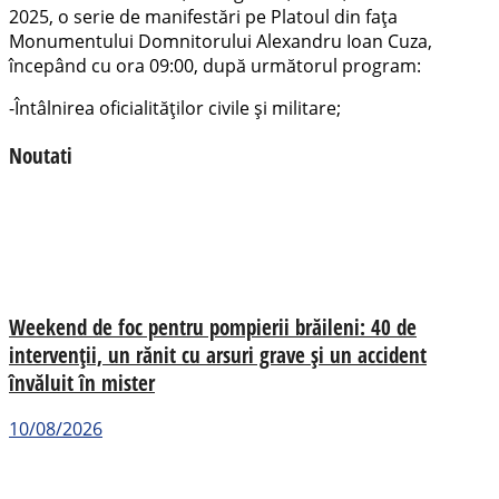
2025, o serie de manifestări pe Platoul din fața
Monumentului Domnitorului Alexandru Ioan Cuza,
începând cu ora 09:00, după următorul program:
-Întâlnirea oficialităţilor civile şi militare;
Noutati
Weekend de foc pentru pompierii brăileni: 40 de
intervenții, un rănit cu arsuri grave și un accident
învăluit în mister
10/08/2026