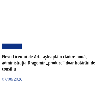
Actualitate
Elevii Liceului de Arte așteaptă o clădire nouă,
administrația Dragomir „produce” doar hotărâri de
consiliu
07/08/2026