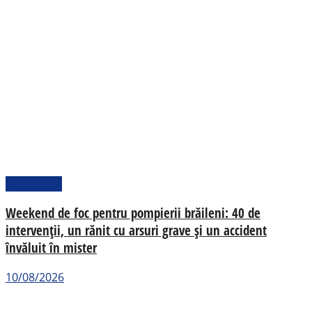
Actualitate
Weekend de foc pentru pompierii brăileni: 40 de
intervenții, un rănit cu arsuri grave și un accident
învăluit în mister
10/08/2026