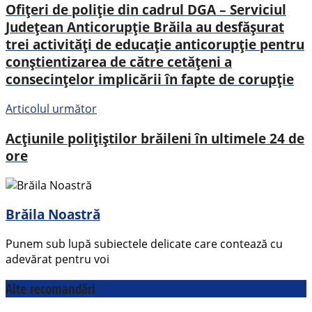
Ofițeri de poliție din cadrul DGA – Serviciul
Județean Anticorupție Brăila au desfășurat
trei activități de educație anticorupție pentru
conștientizarea de către cetățeni a
consecințelor implicării în fapte de corupție
Articolul următor
Acțiunile polițiștilor brăileni în ultimele 24 de
ore
Brăila Noastră
Punem sub lupă subiectele delicate care contează cu
adevărat pentru voi
Alte recomandări