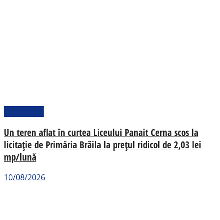
Actualitate
Un teren aflat în curtea Liceului Panait Cerna scos la
licitație de Primăria Brăila la prețul ridicol de 2,03 lei
mp/lună
10/08/2026