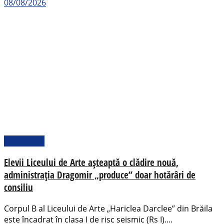
08/08/2026
Actualitate
Elevii Liceului de Arte așteaptă o clădire nouă,
administrația Dragomir „produce” doar hotărâri de
consiliu
Corpul B al Liceului de Arte „Hariclea Darclee” din Brăila
este încadrat în clasa I de risc seismic (Rs I)....