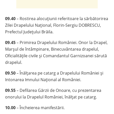
09.40
– Rostirea alocuţiunii referitoare la sărbătorirea
Zilei Drapelului Naţional, Florin-Sergiu DOBRESCU,
Prefectul Judeţului Brăila.
09.45
– Primirea Drapelului României. Onor la Drapel,
Marşul de întâmpinare, Binecuvântarea drapelul,
Oficialităţile civile şi Comandantul Garnizoanei sărută
drapelul.
09.50
– Înălţarea pe catarg a Drapelului României și
Intonarea Imnului Naţional al României.
09.55
– Defilarea Gărzii de Onoare, cu prezentarea
onorului la Drapelul României, înălţat pe catarg.
10.00
– Încheierea manifestării.