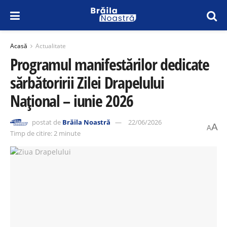
Acasă
Actualitate
Programul manifestărilor dedicate
sărbătoririi Zilei Drapelului
Național – iunie 2026
postat de
Brăila Noastră
22/06/2026
A
A
Timp de citire: 2 minute