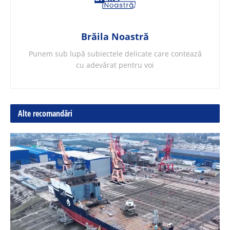
Brăila Noastră
Punem sub lupă subiectele delicate care contează
cu adevărat pentru voi
Alte recomandări