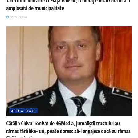
Taurul din fontă de la Piața Halelor, o donație întârziată în a fi
amplasată de municipalitate
04/08/2026
ACTUALITATE
Cătălin Chivu ironizat de 4GMedia, jurnaliștii trustului au
rămas fără like- uri, poate doresc să-l angajeze dacă au rămas