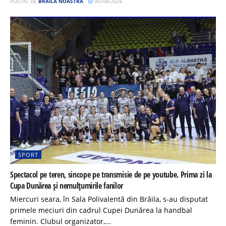
POSTAT DE
BRĂILA NOASTRĂ
06/08/2026
SPORT
Spectacol pe teren, sincope pe transmisie de pe youtube. Prima zi la
Cupa Dunărea și nemulțumirile fanilor
Miercuri seara, în Sala Polivalentă din Brăila, s-au disputat
primele meciuri din cadrul Cupei Dunărea la handbal
feminin. Clubul organizator,...