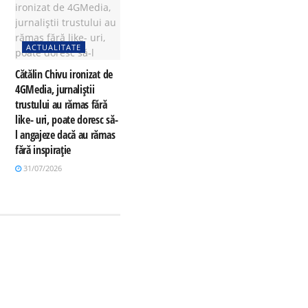
ACTUALITATE
Cătălin Chivu ironizat de
4GMedia, jurnaliștii
trustului au rămas fără
like- uri, poate doresc să-
l angajeze dacă au rămas
fără inspirație
31/07/2026