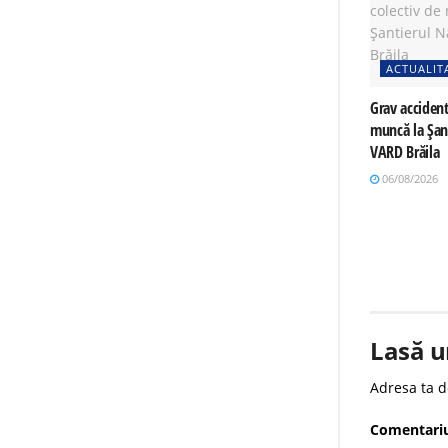
ACTUALIT
Grav accident
muncă la Șan
VARD Brăila
06/08/2026
Lasă u
Adresa ta d
Comentari