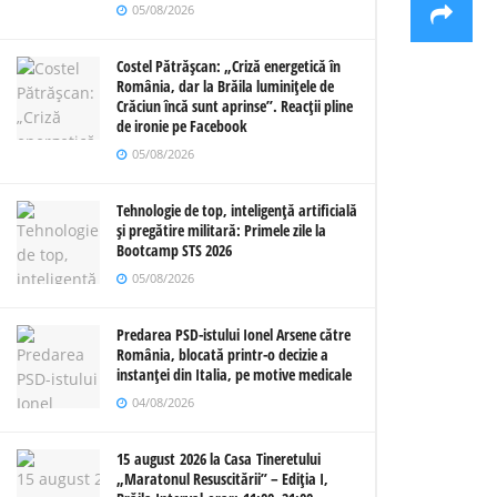
05/08/2026
Costel Pătrășcan: „Criză energetică în
România, dar la Brăila luminițele de
Crăciun încă sunt aprinse”. Reacții pline
de ironie pe Facebook
05/08/2026
Tehnologie de top, inteligență artificială
și pregătire militară: Primele zile la
Bootcamp STS 2026
05/08/2026
Predarea PSD-istului Ionel Arsene către
România, blocată printr-o decizie a
instanței din Italia, pe motive medicale
04/08/2026
15 august 2026 la Casa Tineretului
„Maratonul Resuscitării” – Ediția I,