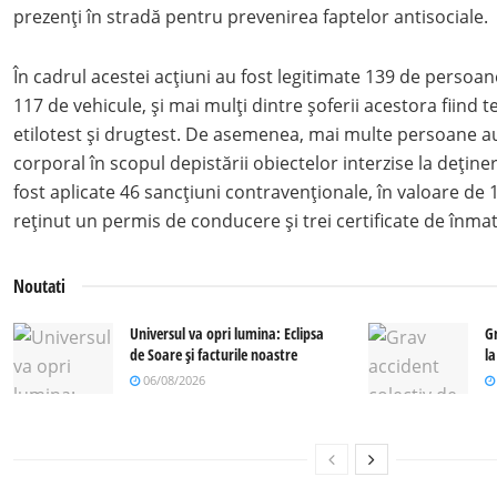
prezenți în stradă pentru prevenirea faptelor antisociale.
În cadrul acestei acțiuni au fost legitimate 139 de persoan
117 de vehicule, și mai mulți dintre șoferii acestora fiind t
etilotest și drugtest. De asemenea, mai multe persoane au
corporal în scopul depistării obiectelor interzise la deți
fost aplicate 46 sancțiuni contravenționale, în valoare de 15
reținut un permis de conducere și trei certificate de înmat
Noutati
Universul va opri lumina: Eclipsa
G
de Soare și facturile noastre
l
06/08/2026