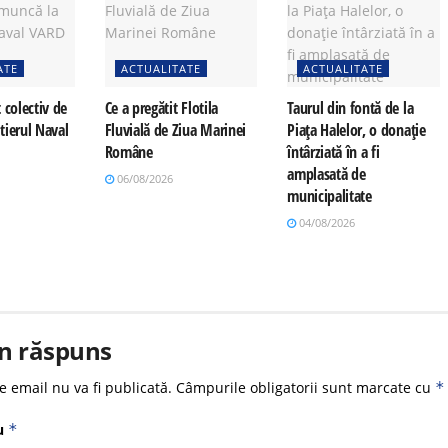
ATE
ACTUALITATE
ACTUALITATE
 colectiv de
Ce a pregătit Flotila
Taurul din fontă de la
tierul Naval
Fluvială de Ziua Marinei
Piața Halelor, o donație
Române
întârziată în a fi
amplasată de
06/08/2026
municipalitate
04/08/2026
n răspuns
e email nu va fi publicată.
Câmpurile obligatorii sunt marcate cu
*
u
*