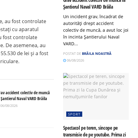
Șantierul Naval VARD Brăila
Un incident grav, încadrat de
e, au fost controlate
autorități drept accident
estați cu aparatul
colectiv de muncă, a avut loc joi
în incinta Șantierului Naval
 fost controlate
VARD...
nere. De asemenea, au
5.530 de lei și a fost
POSTAT DE
BRĂILA NOASTRĂ
06/08/2026
riculare.
rav accident colectiv de muncă
a Șantierul Naval VARD Brăila
06/08/2026
SPORT
Spectacol pe teren, sincope pe
transmisie de pe youtube. Prima zi