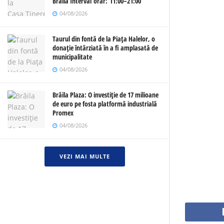
Brăila Interval orar: 11:00–21:00
04/08/2026
Taurul din fontă de la Piața Halelor, o
donație întârziată în a fi amplasată de
municipalitate
04/08/2026
Brăila Plaza: O investiție de 17 milioane
de euro pe fosta platformă industrială
Promex
04/08/2026
VEZI MAI MULTE