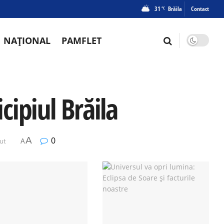
31
Brăila
Contact
°C
NAȚIONAL
PAMFLET
ipiul Brăila
A
0
nut
A