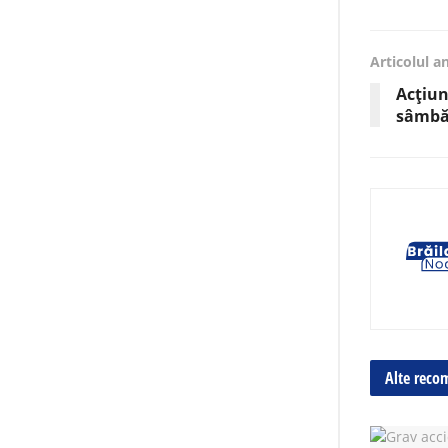
Articolul a
Acțiun
sâmbăt
Alte reco