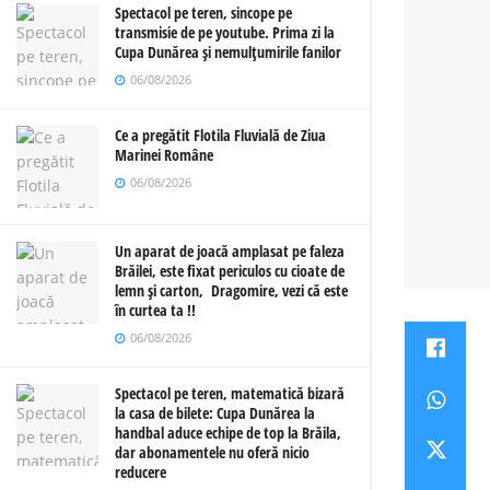
Spectacol pe teren, sincope pe
transmisie de pe youtube. Prima zi la
Cupa Dunărea și nemulțumirile fanilor
06/08/2026
Ce a pregătit Flotila Fluvială de Ziua
Marinei Române
06/08/2026
Un aparat de joacă amplasat pe faleza
Brăilei, este fixat periculos cu cioate de
lemn și carton, Dragomire, vezi că este
în curtea ta !!
06/08/2026
Spectacol pe teren, matematică bizară
la casa de bilete: Cupa Dunărea la
handbal aduce echipe de top la Brăila,
dar abonamentele nu oferă nicio
reducere