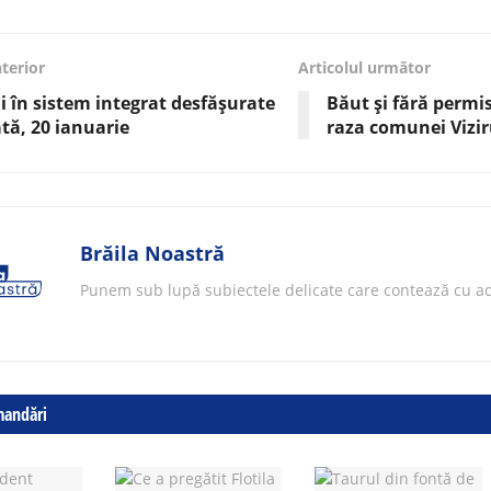
nterior
Articolul următor
i în sistem integrat desfășurate
Băut și fără permis
ă, 20 ianuarie
raza comunei Vizi
Brăila Noastră
Punem sub lupă subiectele delicate care contează cu ad
mandări