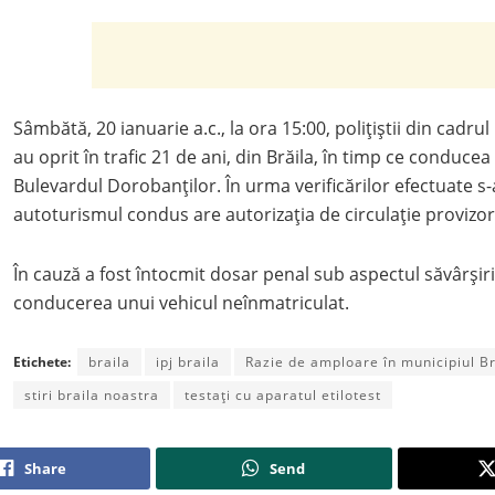
Sâmbătă, 20 ianuarie a.c., la ora 15:00, polițiștii din cadru
au oprit în trafic 21 de ani, din Brăila, în timp ce conduc
Bulevardul Dorobanților. În urma verificărilor efectuate s-a
autoturismul condus are autorizația de circulație provizor
În cauză a fost întocmit dosar penal sub aspectul săvârșirii
conducerea unui vehicul neînmatriculat.
Etichete:
braila
ipj braila
Razie de amploare în municipiul Br
stiri braila noastra
testați cu aparatul etilotest
Share
Send