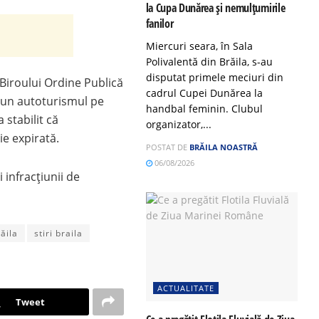
la Cupa Dunărea și nemulțumirile
fanilor
Miercuri seara, în Sala
Polivalentă din Brăila, s-au
disputat primele meciuri din
l Biroului Ordine Publică
cadrul Cupei Dunărea la
ea un autoturismul pe
handbal feminin. Clubul
 stabilit că
organizator,...
ie expirată.
POSTAT DE
BRĂILA NOASTRĂ
06/08/2026
 infracțiunii de
ăila
stiri braila
ACTUALITATE
Tweet