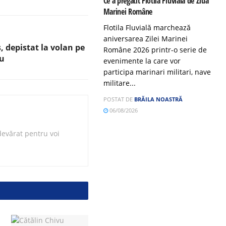
Ce a pregătit Flotila Fluvială de Ziua
Marinei Române
Flotila Fluvială marchează
aniversarea Zilei Marinei
, depistat la volan pe
Române 2026 printr-o serie de
ru
evenimente la care vor
participa marinari militari, nave
militare...
POSTAT DE
BRĂILA NOASTRĂ
06/08/2026
evărat pentru voi