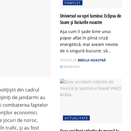
PAMFLET
Universul va opri lumina: Eclipsa de
Soare și facturile noastre
Așa cum îi șade bine unui
popor aflat în plină criză
energetică, mai aveam nevoie
de o singură bucurie: să...
POSTAT DE
BRĂILA NOASTRĂ
06/08/2026
lițiștii din cadrul
rijiniți de jandarmi au
și combaterea faptelor
enților economici.
ACTUALITATE
de jocuri de noroc,
n trafic, și au fost
Grav accident colectiv de muncă la