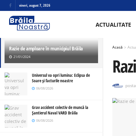
vineri, august 7, 2026
ULTIMELE
TRENDING
ACTUALITATE
Acasă
Actua
Razie de amploare în municipiul Brăila
21/01/2024
Raz
Universul va opri lumina: Eclipsa de
Soare și facturile noastre
posta
06/08/2026
Grav accident colectiv de muncă la
Șantierul Naval VARD Brăila
06/08/2026