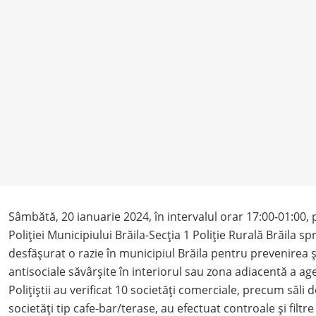
Sâmbătă, 20 ianuarie 2024, în intervalul orar 17:00-01:00, po
Poliției Municipiului Brăila-Secția 1 Poliție Rurală Brăila sp
desfășurat o razie în municipiul Brăila pentru prevenirea 
antisociale săvârșite în interiorul sau zona adiacentă a ag
Polițiștii au verificat 10 societăți comerciale, precum săli 
societăți tip cafe-bar/terase, au efectuat controale și filtre î