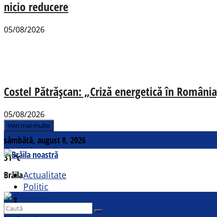
nicio reducere
05/08/2026
Costel Pătrășcan: „Criză energetică în România,
05/08/2026
Vezi mai multe
sâmbătă, august 8, 2026
31
°c
Brăila
Actualitate
Politic
Social
Contact
Sport