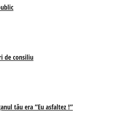
ublic
i de consiliu
anul tău era ”Eu asfaltez !”