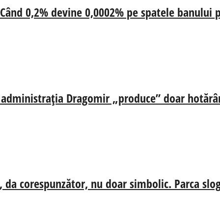
 Când 0,2% devine 0,0002% pe spatele banului p
ă, administrația Dragomir „produce” doar hotărâr
, da corespunzător, nu doar simbolic. Parca slog