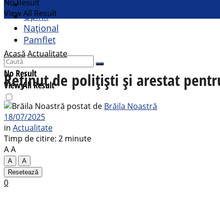
No Result
Cultural
View All Result
Opinii
Național
Pamflet
Acasă
Actualitate
No Result
Reținut de polițiști și arestat pen
View All Result
postat de
Brăila Noastră
18/07/2025
in
Actualitate
Timp de citire: 2 minute
A
A
A
A
Resetează
0