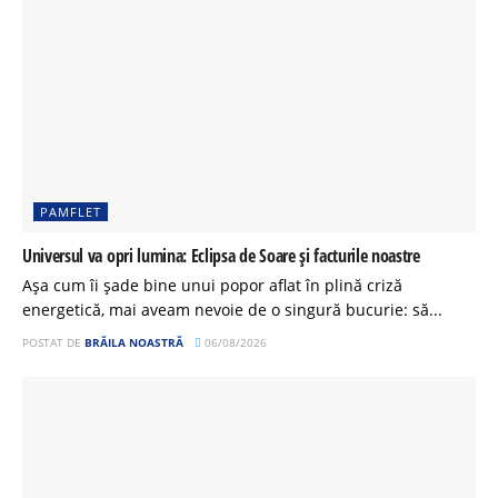
PAMFLET
Universul va opri lumina: Eclipsa de Soare și facturile noastre
Așa cum îi șade bine unui popor aflat în plină criză
energetică, mai aveam nevoie de o singură bucurie: să...
POSTAT DE
BRĂILA NOASTRĂ
06/08/2026