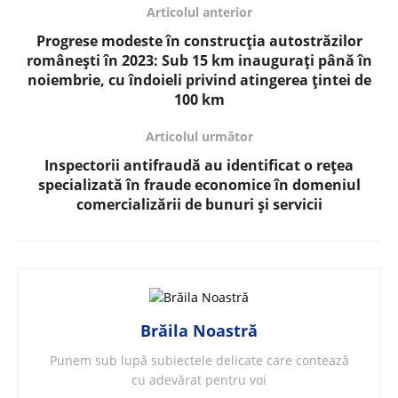
Articolul anterior
Progrese modeste în construcția autostrăzilor
românești în 2023: Sub 15 km inaugurați până în
noiembrie, cu îndoieli privind atingerea țintei de
100 km
Articolul următor
Inspectorii antifraudă au identificat o rețea
specializată în fraude economice în domeniul
comercializării de bunuri și servicii
Brăila Noastră
Punem sub lupă subiectele delicate care contează
cu adevărat pentru voi