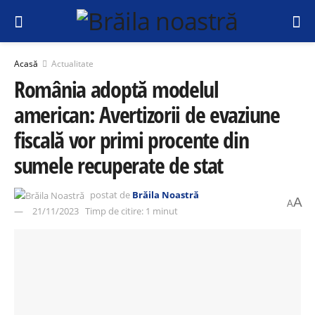
Acasă
Actualitate
România adoptă modelul
american: Avertizorii de evaziune
fiscală vor primi procente din
sumele recuperate de stat
postat de
Brăila Noastră
A
A
21/11/2023
Timp de citire: 1 minut