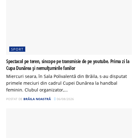
SPORT
Spectacol pe teren, sincope pe transmisie de pe youtube. Prima zi la
Cupa Dunărea și nemulțumirile fanilor
Miercuri seara, în Sala Polivalentă din Brăila, s-au disputat
primele meciuri din cadrul Cupei Dunărea la handbal
feminin. Clubul organizator,...
POSTAT DE
BRĂILA NOASTRĂ
06/08/2026