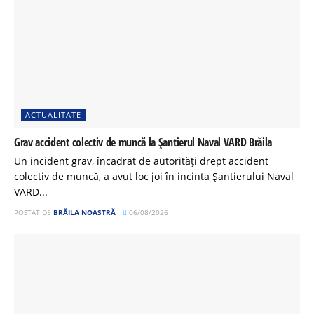
ACTUALITATE
Grav accident colectiv de muncă la Șantierul Naval VARD Brăila
Un incident grav, încadrat de autorități drept accident
colectiv de muncă, a avut loc joi în incinta Șantierului Naval
VARD...
POSTAT DE
BRĂILA NOASTRĂ
06/08/2026