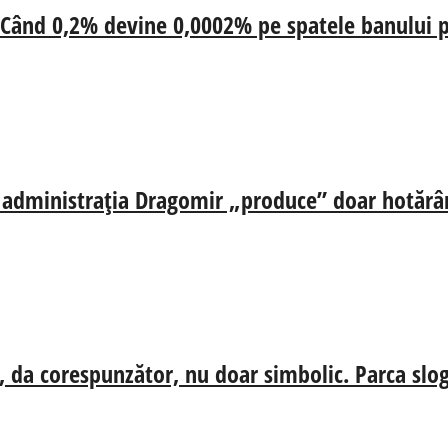
 Când 0,2% devine 0,0002% pe spatele banului p
ă, administrația Dragomir „produce” doar hotărâr
, da corespunzător, nu doar simbolic. Parca slog