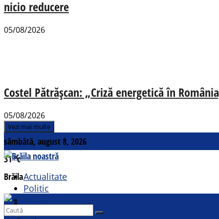
nicio reducere
05/08/2026
Costel Pătrășcan: „Criză energetică în România,
05/08/2026
Vezi mai multe
sâmbătă, august 8, 2026
31
°c
Brăila
Actualitate
Politic
Social
Contact
Sport