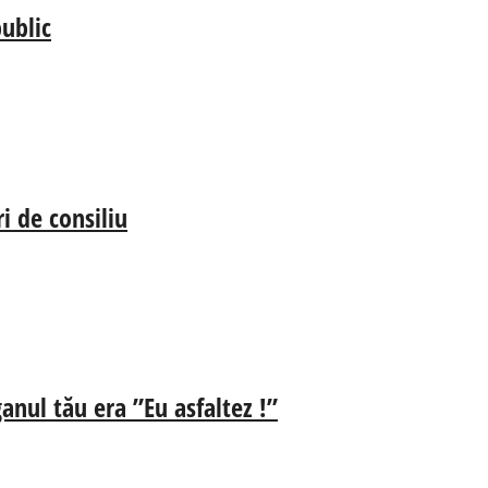
ublic
i de consiliu
anul tău era ”Eu asfaltez !”