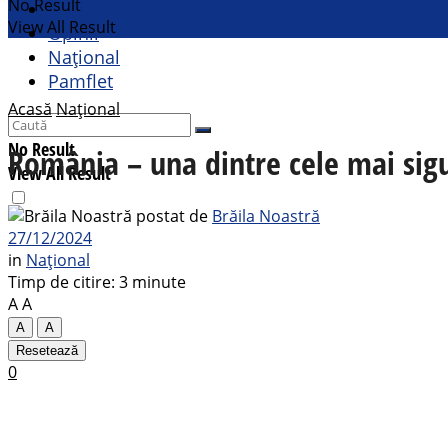
No Result
Cultural
View All Result
Opinii
Național
Pamflet
Acasă
Național
No Result
România – una dintre cele mai sigu
View All Result
postat de
Brăila Noastră
27/12/2024
in
Național
Timp de citire: 3 minute
A
A
A
A
Resetează
0