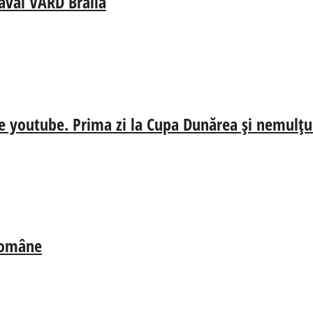
aval VARD Brăila
e youtube. Prima zi la Cupa Dunărea și nemulțum
 Române