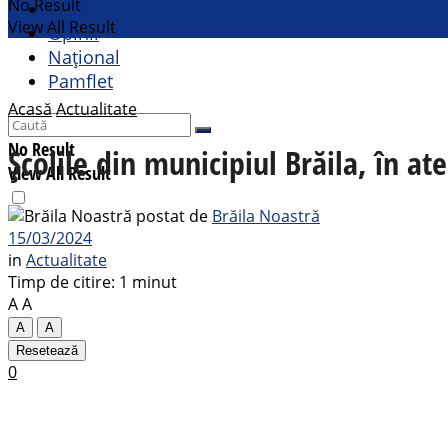
No Result
Cultural
View All Result
Opinii
Național
Pamflet
Acasă
Actualitate
No Result
Școlile din municipiul Brăila, în ate
View All Result
postat de
Brăila Noastră
15/03/2024
in
Actualitate
Timp de citire: 1 minut
A
A
A
A
Resetează
0