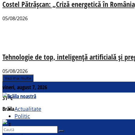
Costel Pătrășcan: „Criză energetică în România,
05/08/2026
Tehnologie de top, inteligență artificială și pr
05/08/2026
Vezi mai multe
vineri, august 7, 2026
31
°c
Brăila
Actualitate
Politic
Social
Contact
Sport