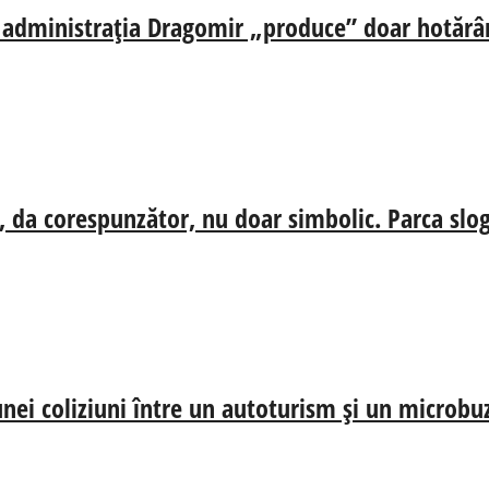
ă, administrația Dragomir „produce” doar hotărâr
, da corespunzător, nu doar simbolic. Parca slog
nei coliziuni între un autoturism și un microbu