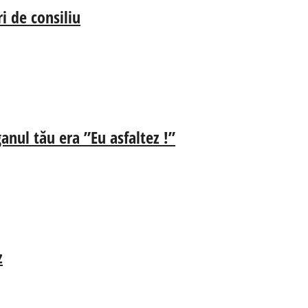
i de consiliu
anul tău era ”Eu asfaltez !”
z