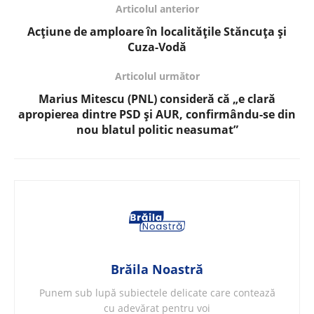
Articolul anterior
Acțiune de amploare în localitățile Stăncuța și
Cuza-Vodă
Articolul următor
Marius Mitescu (PNL) consideră că „e clară
apropierea dintre PSD și AUR, confirmându-se din
nou blatul politic neasumat”
Brăila Noastră
Punem sub lupă subiectele delicate care contează
cu adevărat pentru voi