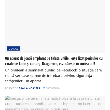
LOCAL
Un aparat de joacă amplasat pe faleza Brăilei, este fixat periculos cu
cioate de lemn și carton, Dragomire, vezi că este în curtea ta !!
Un brăilean a semnalat public, pe Facebook, o situație care
ridică serioase semne de întrebare privind siguranța
cetățenilor. Un aparat...
POSTAT DE
BRĂILA NOASTRĂ
06/08/2026