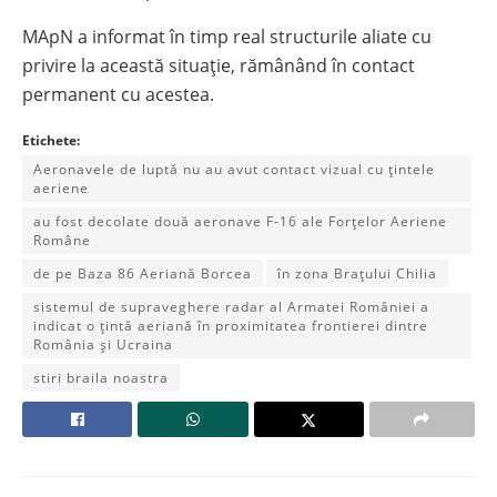
MApN a informat în timp real structurile aliate cu
privire la această situație, rămânând în contact
permanent cu acestea.
Etichete:
Aeronavele de luptă nu au avut contact vizual cu țintele
aeriene
au fost decolate două aeronave F-16 ale Forțelor Aeriene
Române
de pe Baza 86 Aeriană Borcea
în zona Brațului Chilia
sistemul de supraveghere radar al Armatei României a
indicat o țintă aeriană în proximitatea frontierei dintre
România și Ucraina
stiri braila noastra