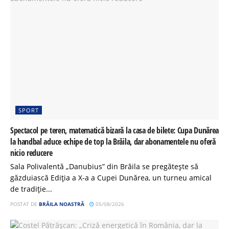
SPORT
Spectacol pe teren, matematică bizară la casa de bilete: Cupa Dunărea
la handbal aduce echipe de top la Brăila, dar abonamentele nu oferă
nicio reducere
Sala Polivalentă „Danubius” din Brăila se pregătește să
găzduiască Ediția a X-a a Cupei Dunărea, un turneu amical
de tradiție...
POSTAT DE
BRĂILA NOASTRĂ
05/08/2026