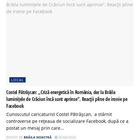
LOCAL
Costel Pătrășcan: „Criză energetică în România, dar la Brăila
luminițele de Crăciun încă sunt aprinse”. Reacții pline de ironie pe
Facebook
Cunoscutul caricaturist Costel Pătrășcan, a stârnit
controverse pe rețeaua de socializare Facebook, după ce a
postat un mesaj prin care...
POSTAT DE
BRĂILA NOASTRĂ
05/08/2026