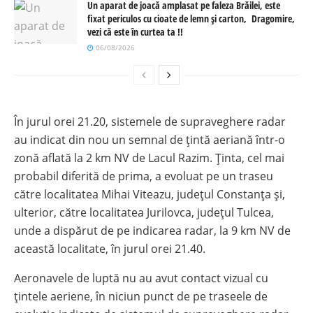
Un aparat de joacă amplasat pe faleza Brăilei, este
fixat periculos cu cioate de lemn și carton, Dragomire,
vezi că este în curtea ta !!
06/08/2026
În jurul orei 21.20, sistemele de supraveghere radar
au indicat din nou un semnal de țintă aeriană într-o
zonă aflată la 2 km NV de Lacul Razim. Ținta, cel mai
probabil diferită de prima, a evoluat pe un traseu
către localitatea Mihai Viteazu, județul Constanța și,
ulterior, către localitatea Jurilovca, județul Tulcea,
unde a dispărut de pe indicarea radar, la 9 km NV de
această localitate, în jurul orei 21.40.
Aeronavele de luptă nu au avut contact vizual cu
țintele aeriene, în niciun punct de pe traseele de