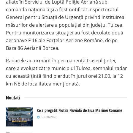
aflate în Serviciul de Luptă Poliție Aeriană sub
comandă națională și a fost notificat Inspectoratul
General pentru Situații de Urgență privind instituirea
măsurilor de alertare a populației din județul Tulcea.
Pentru monitorizarea situației au fost decolate două
aeronave F-16 ale Forțelor Aeriene Române, de pe
Baza 86 Aeriană Borcea.
Radarele au urmărit în permanență traseul țintei,
care a evoluat către municipiul Tulcea, semnalul radar
cu această țintă fiind pierdut în jurul orei 21.00, la 12
km NE de localitatea menționată.
Noutati
Ce a pregătit Flotila Fluvială de Ziua Marinei Române
06/08/2026