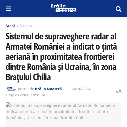
Acasă
Național
Sistemul de supraveghere radar al
Armatei României a indicat o țintă
aeriană în proximitatea frontierei
dintre România și Ucraina, în zona
Brațului Chilia
postat de
Brăila Noastră
24/10/2024
A
A
Timp de citire: 2 minute