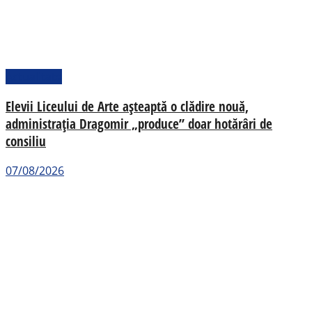
Actualitate
Elevii Liceului de Arte așteaptă o clădire nouă,
administrația Dragomir „produce” doar hotărâri de
consiliu
07/08/2026