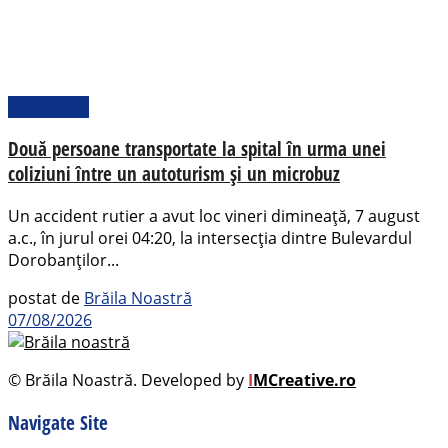
Actualitate
Două persoane transportate la spital în urma unei
coliziuni între un autoturism și un microbuz
Un accident rutier a avut loc vineri dimineață, 7 august
a.c., în jurul orei 04:20, la intersecția dintre Bulevardul
Dorobanților...
postat de
Brăila Noastră
07/08/2026
© Brăila Noastră. Developed by
I
MCreative.ro
Navigate Site