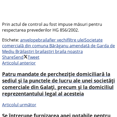
Prin actul de control au fost impuse măsuri pentru
respectarea prevederilor HG 856/2002.
Etichete:
anvelope
braila
fier vechi
filtre ulei
Societate
comercială din comuna Bărăganu amendată de Garda de
Mediu Brăila
stiri braila
stiri braila noastra
Share
Send
Tweet
Articolul anterior
Patru mandate de percheziție domiciliară la
sediul și la punctele de lucru ale unei societăți
comerciale din Galați, precum și la domiciliul
reprezentantului legal al acesteia
Articolul următor
Se întrerupe furnizarea apei potabile pentru