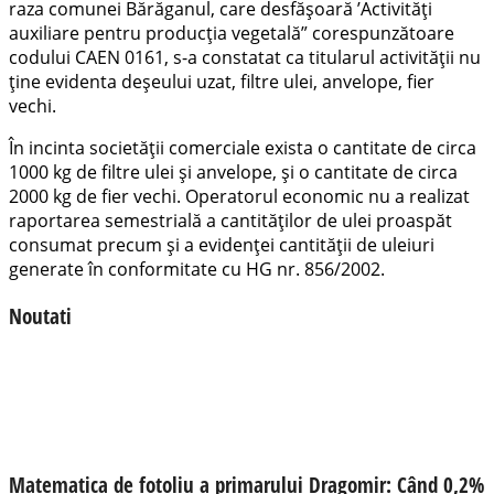
raza comunei Bărăganul, care desfășoară ’Activități
auxiliare pentru producția vegetală” corespunzătoare
codului CAEN 0161, s-a constatat ca titularul activității nu
ține evidenta deșeului uzat, filtre ulei, anvelope, fier
vechi.
În incinta societății comerciale exista o cantitate de circa
1000 kg de filtre ulei și anvelope, și o cantitate de circa
2000 kg de fier vechi. Operatorul economic nu a realizat
raportarea semestrială a cantităților de ulei proaspăt
consumat precum și a evidenței cantității de uleiuri
generate în conformitate cu HG nr. 856/2002.
Noutati
Matematica de fotoliu a primarului Dragomir: Când 0,2%