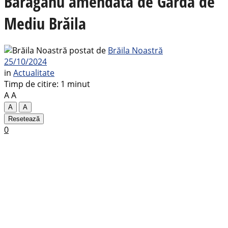
Bărăganu amendată de Garda de
Mediu Brăila
postat de
Brăila Noastră
25/10/2024
in
Actualitate
Timp de citire: 1 minut
A
A
A
A
Resetează
0