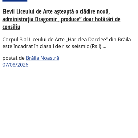
Elevii Liceului de Arte așteaptă o clădire nouă,
administrația Dragomir „produce” doar hotărâri de
consiliu
Corpul B al Liceului de Arte „Hariclea Darclee” din Brăila
este încadrat în clasa I de risc seismic (Rs I)....
postat de
Brăila Noastră
07/08/2026