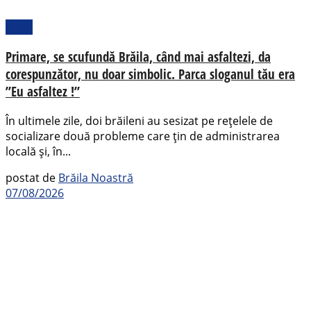
Local
Primare, se scufundă Brăila, când mai asfaltezi, da
corespunzător, nu doar simbolic. Parca sloganul tău era
”Eu asfaltez !”
În ultimele zile, doi brăileni au sesizat pe rețelele de
socializare două probleme care țin de administrarea
locală și, în...
postat de
Brăila Noastră
07/08/2026