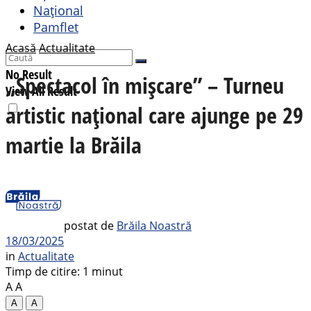
Național
Pamflet
Acasă
Actualitate
No Result
„Spectacol în mișcare” – Turneu
View All Result
artistic național care ajunge pe 29
martie la Brăila
postat de
Brăila Noastră
18/03/2025
in
Actualitate
Timp de citire: 1 minut
A
A
A
A