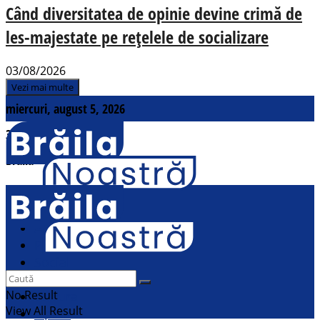
Când diversitatea de opinie devine crimă de
les-majestate pe rețelele de socializare
03/08/2026
Vezi mai multe
miercuri, august 5, 2026
31
°c
Brăila
Contact
Actualitate
Politic
Social
Sport
No Result
Cultural
View All Result
Opinii