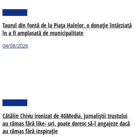
Actualitate
Taurul din fontă de la Piața Halelor, o donație întârziată
în a fi amplasată de municipalitate
04/08/2026
Actualitate
Cătălin Chivu ironizat de 4GMedia, jurnaliștii trustului
au rămas fără like- uri, poate doresc să-l angajeze dacă
au rămas fără inspirație