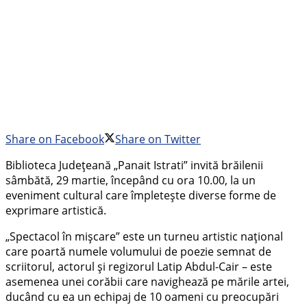
Share on Facebook
Share on Twitter
Biblioteca Județeană „Panait Istrati” invită brăilenii
sâmbătă, 29 martie, începând cu ora 10.00, la un
eveniment cultural care împletește diverse forme de
exprimare artistică.
„Spectacol în mișcare” este un turneu artistic național
care poartă numele volumului de poezie semnat de
scriitorul, actorul și regizorul Latip Abdul-Cair – este
asemenea unei corăbii care navighează pe mările artei,
ducând cu ea un echipaj de 10 oameni cu preocupări