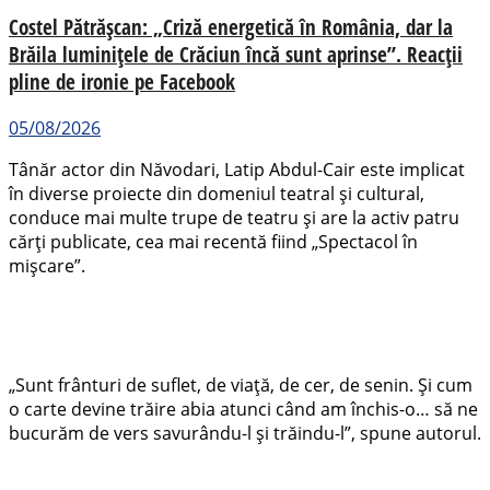
Costel Pătrășcan: „Criză energetică în România, dar la
Brăila luminițele de Crăciun încă sunt aprinse”. Reacții
pline de ironie pe Facebook
05/08/2026
Tânăr actor din Năvodari, Latip Abdul-Cair este implicat
în diverse proiecte din domeniul teatral și cultural,
conduce mai multe trupe de teatru și are la activ patru
cărți publicate, cea mai recentă fiind „Spectacol în
mișcare”.
„Sunt frânturi de suflet, de viață, de cer, de senin. Și cum
o carte devine trăire abia atunci când am închis-o… să ne
bucurăm de vers savurându-l și trăindu-l”, spune autorul.