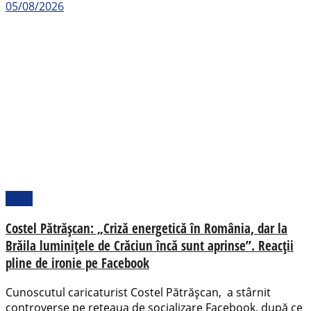
05/08/2026
Local
Costel Pătrășcan: „Criză energetică în România, dar la
Brăila luminițele de Crăciun încă sunt aprinse”. Reacții
pline de ironie pe Facebook
Cunoscutul caricaturist Costel Pătrășcan, a stârnit
controverse pe rețeaua de socializare Facebook, după ce