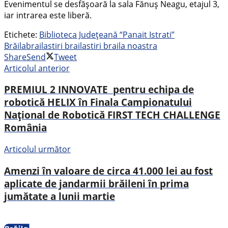
Evenimentul se desfășoară la sala Fănuș Neagu, etajul 3,
iar intrarea este liberă.
Etichete:
Biblioteca Județeană “Panait Istrati”
Brăila
braila
stiri braila
stiri braila noastra
Share
Send
Tweet
Articolul anterior
PREMIUL 2 INNOVATE pentru echipa de
robotică HELIX în Finala Campionatului
Național de Robotică FIRST TECH CHALLENGE
România
Articolul următor
Amenzi în valoare de circa 41.000 lei au fost
aplicate de jandarmii brăileni în prima
jumătate a lunii martie