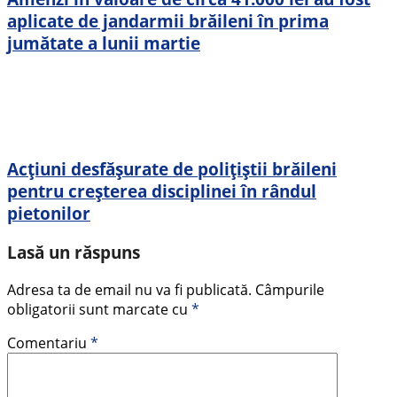
aplicate de jandarmii brăileni în prima
jumătate a lunii martie
Acțiuni desfășurate de polițiștii brăileni
pentru creșterea disciplinei în rândul
pietonilor
Lasă un răspuns
Adresa ta de email nu va fi publicată.
Câmpurile
obligatorii sunt marcate cu
*
Comentariu
*