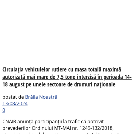
Circulația vehiculelor rutiere cu masa totală maximă
autorizată mai mare de 7,5 tone interzisă în perioada 14-
18 august pe unele sectoare de drumuri naționale
postat de
Brăila Noastră
13/08/2024
0
CNAIR anunţă participanţii la trafic că potrivit
prevederilor Ordinului MT-MAI nr. 1249-132/2018,