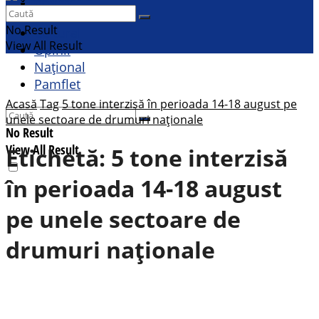
Contact
Sport
No Result
Cultural
View All Result
Opinii
Național
Pamflet
Acasă
Tag
5 tone interzisă în perioada 14-18 august pe
unele sectoare de drumuri naționale
No Result
View All Result
Etichetă:
5 tone interzisă
în perioada 14-18 august
pe unele sectoare de
drumuri naționale