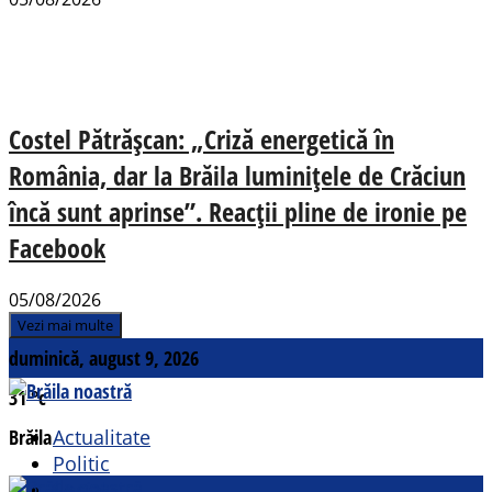
Costel Pătrășcan: „Criză energetică în
România, dar la Brăila luminițele de Crăciun
încă sunt aprinse”. Reacții pline de ironie pe
Facebook
05/08/2026
Vezi mai multe
duminică, august 9, 2026
31
°c
Brăila
Actualitate
Politic
Social